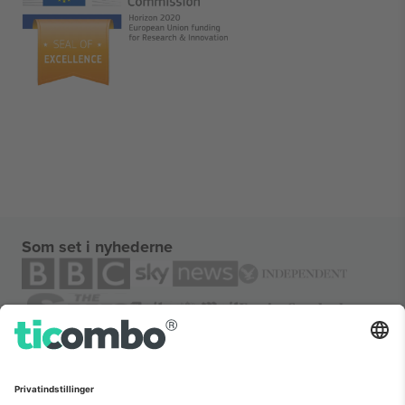
Som set i nyhederne