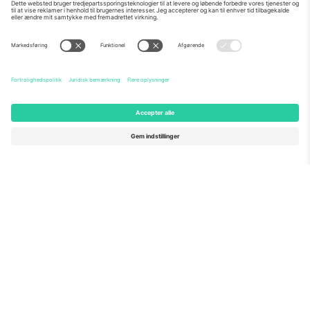
Om os
Virksomhedstjenester
Vores team
Ofte stillede spørgsmål
TixProtect
Sådan virker det
Virksomhed
Hoteller
Vilkår og Betingelser
VM-hub
Partnerprogram
Kontakt os
Kontorer og support
Germany
United Kingdom
Unter den Linden 24, 10117
167 City Road, London, Greater