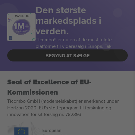
Den største
markedsplads i
MANGE TAK!
verden.
Ticombo® er nu en af de mest fulgte
platforme til videresalg i Europa. Tak!
BEGYND AT SÆLGE
Seal of Excellence af EU-
Kommissionen
Ticombo GmbH (moderselskabet) er anerkendt under
Horizon 2020, EU's støtteprogram til forskning og
innovation for sit forslag nr. 782393.