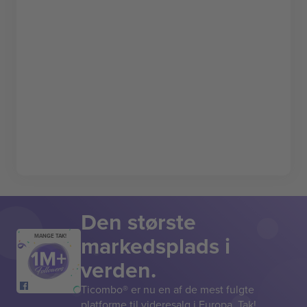
Den største
markedsplads i
MANGE TAK!
verden.
Ticombo® er nu en af de mest fulgte
platforme til videresalg i Europa. Tak!