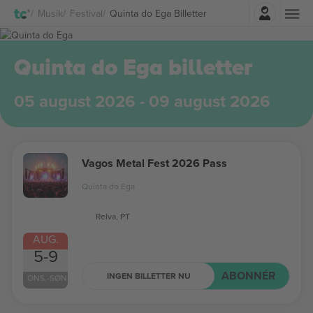
Log ind
Musik
Festival
Quinta do Ega Billetter
Quinta do Ega billetter
05 august 2026 - 09 august 2026
Vagos Metal Fest 2026 Pass
Quinta do Ega
Relva, PT
AUG.
5-9
ABONNÉR
INGEN BILLETTER NU
ONS.-SØN.