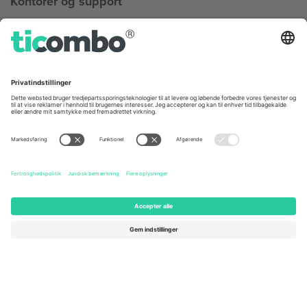
Kontorer og support
Germany
United Kingdom
Unter den Linden 24, 10117
167 City Road, London, Greater
Berlin, Germany
London, EC1V 1AW, United
Kingdom
United States
Switzerland
131 Continental Dr, Suite 305,
Dorfstrasse 52a, 6390
Newark, Delaware 19713, United
Engelberg, Switzerland
States
Bulgaria
United Arab Emirates
Regus Sofia City West, bul
UAE Dubai Silicon Oasis, DDP
Totleben 53-55, 1606 Sofia,
Building A1, Office 302, Dubai,
Bulgaria
United Arab Emirates
Mexico
Av Chapultepec 360, Roma
Norte, Cuauhtémoc, 06700