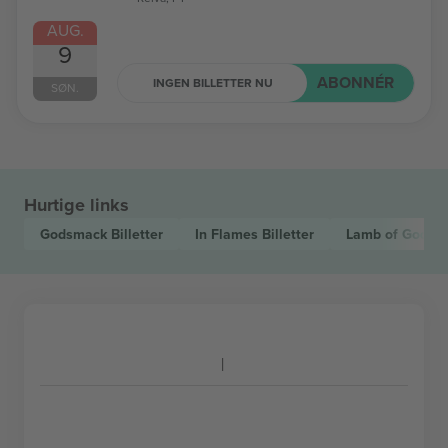
AUG.
9
ABONNÉR
INGEN BILLETTER NU
SØN.
Hurtige links
Godsmack
Billetter
In Flames
Billetter
Lamb of God
Bi