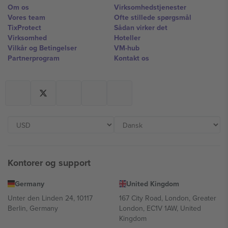
Om os
Virksomhedstjenester
Vores team
Ofte stillede spørgsmål
TixProtect
Sådan virker det
Virksomhed
Hoteller
Vilkår og Betingelser
VM-hub
Partnerprogram
Kontakt os
Kontorer og support
Germany
United Kingdom
Unter den Linden 24, 10117
167 City Road, London, Greater
Berlin, Germany
London, EC1V 1AW, United
Kingdom