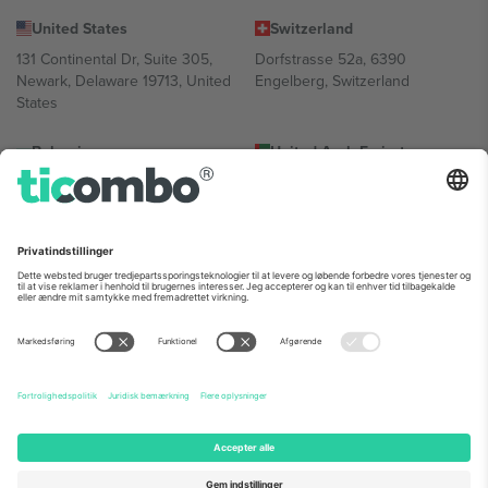
United States
Switzerland
131 Continental Dr, Suite 305,
Dorfstrasse 52a, 6390
Newark, Delaware 19713, United
Engelberg, Switzerland
States
Bulgaria
United Arab Emirates
Regus Sofia City West, bul
UAE Dubai Silicon Oasis, DDP
Totleben 53-55, 1606 Sofia,
Building A1, Office 302, Dubai,
Bulgaria
United Arab Emirates
Mexico
Av Chapultepec 360, Roma
Norte, Cuauhtémoc, 06700
Ciudad de México, CDMX,
Mexico
Platformsudbyderens juridiske enhed kan variere afhængigt af
sted, begivenhed og/eller domæne. For detaljer se den specifikke
begivenhedsside, tryk og vilkår.,
Virksomhed
og
Vilkår.
© 2026
Ticombo. Alle rettigheder forbeholdes.