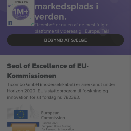
markedsplads i
MANGE TAK!
verden.
Ticombo® er nu en af de mest fulgte
platforme til videresalg i Europa. Tak!
BEGYND AT SÆLGE
Seal of Excellence af EU-
Kommissionen
Ticombo GmbH (moderselskabet) er anerkendt under
Horizon 2020, EU's støtteprogram til forskning og
innovation for sit forslag nr. 782393.