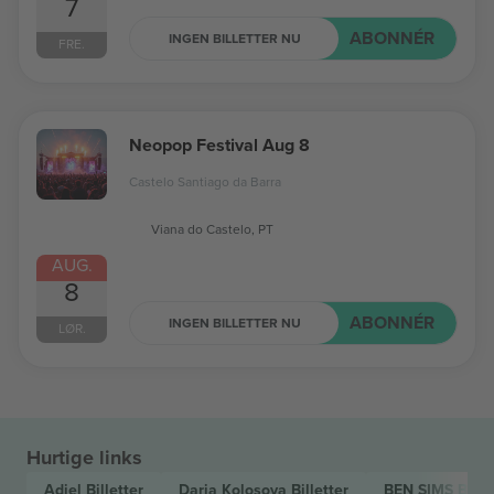
7
ABONNÉR
INGEN BILLETTER NU
FRE.
Neopop Festival Aug 8
Castelo Santiago da Barra
Viana do Castelo, PT
AUG.
8
ABONNÉR
INGEN BILLETTER NU
LØR.
Hurtige links
Adiel
Billetter
Daria Kolosova
Billetter
BEN SIMS
Bille