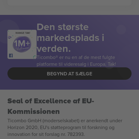
Den største
markedsplads i
MANGE TAK!
verden.
Ticombo® er nu en af de mest fulgte
platforme til videresalg i Europa. Tak!
BEGYND AT SÆLGE
Seal of Excellence af EU-
Kommissionen
Ticombo GmbH (moderselskabet) er anerkendt under
Horizon 2020, EU's støtteprogram til forskning og
innovation for sit forslag nr. 782393.