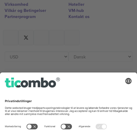
Virksomhed
Hoteller
Vilkår og Betingelser
VM-hub
Partnerprogram
Kontakt os
Kontorer og support
Germany
United Kingdom
Unter den Linden 24, 10117
167 City Road, London, Greater
Berlin, Germany
London, EC1V 1AW, United
Kingdom
United States
Switzerland
131 Continental Dr, Suite 305,
Dorfstrasse 52a, 6390