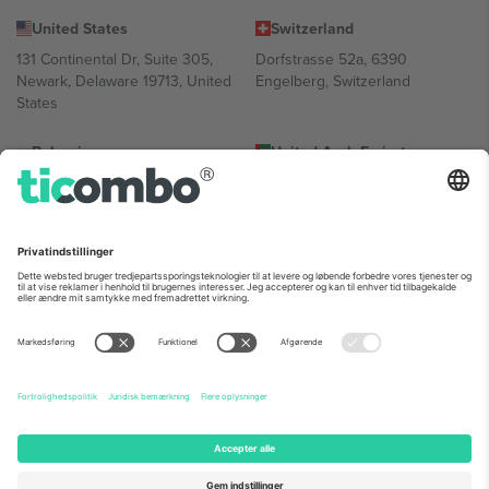
United States
Switzerland
131 Continental Dr, Suite 305,
Dorfstrasse 52a, 6390
Newark, Delaware 19713, United
Engelberg, Switzerland
States
Bulgaria
United Arab Emirates
Regus Sofia City West, bul
UAE Dubai Silicon Oasis, DDP
Totleben 53-55, 1606 Sofia,
Building A1, Office 302, Dubai,
Bulgaria
United Arab Emirates
Mexico
Av Chapultepec 360, Roma
Norte, Cuauhtémoc, 06700
Ciudad de México, CDMX,
Mexico
Platformsudbyderens juridiske enhed kan variere afhængigt af
sted, begivenhed og/eller domæne. For detaljer se den specifikke
begivenhedsside, tryk og vilkår.,
Virksomhed
og
Vilkår.
© 2026
Ticombo. Alle rettigheder forbeholdes.