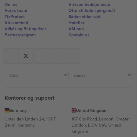
Om os
Virksomhedstjenester
Vores team
Ofte stillede spørgsmål
TixProtect
Sådan virker det
Virksomhed
Hoteller
Vilkår og Betingelser
VM-hub
Partnerprogram
Kontakt os
Kontorer og support
Germany
United Kingdom
Unter den Linden 24, 10117
167 City Road, London, Greater
Berlin, Germany
London, EC1V 1AW, United
Kingdom