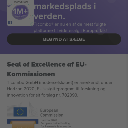
markedsplads i
MANGE TAK!
verden.
Ticombo® er nu en af de mest fulgte
platforme til videresalg i Europa. Tak!
BEGYND AT SÆLGE
Seal of Excellence af EU-
Kommissionen
Ticombo GmbH (moderselskabet) er anerkendt under
Horizon 2020, EU's støtteprogram til forskning og
innovation for sit forslag nr. 782393.