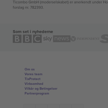
Ticombo GmbH (moderselskabet) er anerkendt under Horizo
forslag nr. 782393.
Som set i nyhederne
Om os
Vores team
TixProtect
Virksomhed
Vilkår og Betingelser
Partnerprogram