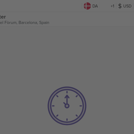
DA
+1
USD
ter
del Fòrum,
Barcelona, Spain