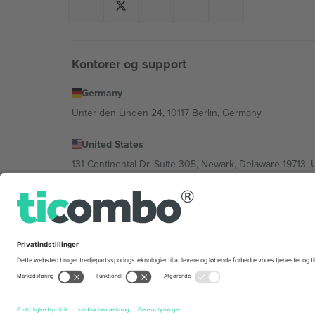
Kontorer og support
Germany
Unter den Linden 24, 10117 Berlin, Germany
United States
131 Continental Dr, Suite 305, Newark, Delaware 19713, 
Bulgaria
Regus Sofia City West, bul Totleben 53-55, 1606 Sofia, B
Mexico
Av Chapultepec 360, Roma Norte, Cuauhtémoc, 06700
Platformsudbyderens juridiske enhed kan variere afhæng
© 2026 Ticombo. Alle rettigheder forbeholdes.