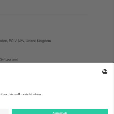
ondon, EC1V 1AW, United Kingdom
Switzerland
ding A1, Office 302, Dubai, United Arab Emirates
 begivenhedsside, tryk og vilkår.,
Virksomhed
og
Vilkår.