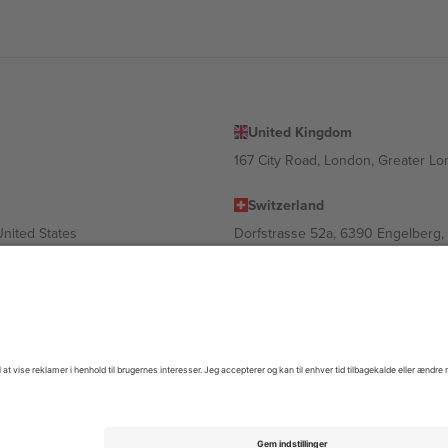
United Kingdom
167 City Road, London, Greater L
Switzerland
United States
Dorfstrasse 52a, 6390 Engelberg, 
United Arab Emirates
ulgaria
UAE Dubai Silicon Oasis, DDP Buil
 Ciudad de México, CDMX, Mexico
igt af sted, begivenhed og/eller domæne. For detaljer se den specifikke