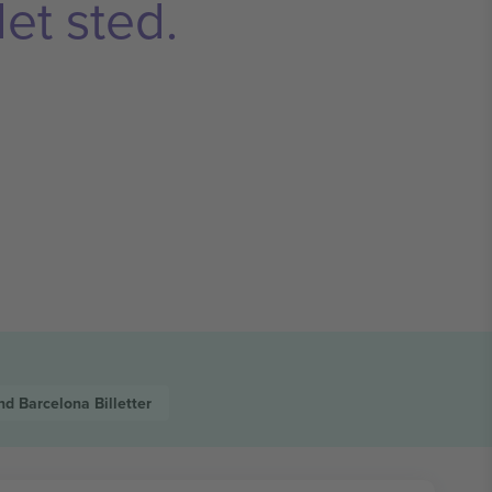
et sted.
nd Barcelona
Billetter