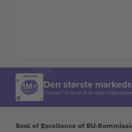
MANGE TAK!
Den største markedsp
Ticombo® er nu en af de mest fulgte platform
Seal of Excellence af EU-Kommiss