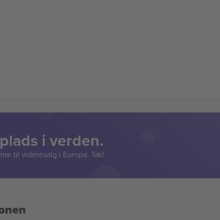
lads i verden.
e til videresalg i Europa. Tak!
ionen