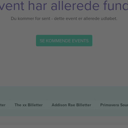
vent har allerede fund
Du kommer for sent - dette event er allerede udløbet.
SE KOMMENDE EVENTS
tter
The xx
Billetter
Addison Rae
Billetter
Primavera Sou