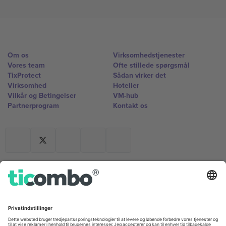
Om os
Virksomhedstjenester
Vores team
Ofte stillede spørgsmål
TixProtect
Sådan virker det
Virksomhed
Hoteller
Vilkår og Betingelser
VM-hub
Partnerprogram
Kontakt os
Kontorer og support