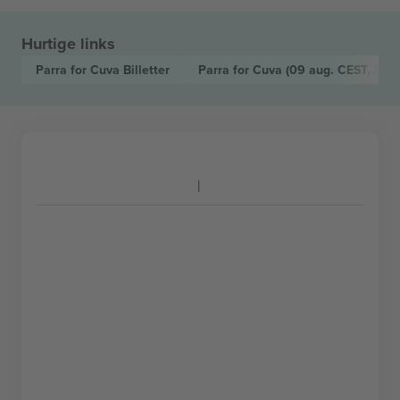
Hurtige links
Parra for Cuva
Billetter
Parra for Cuva
(09 aug. CEST, Bar