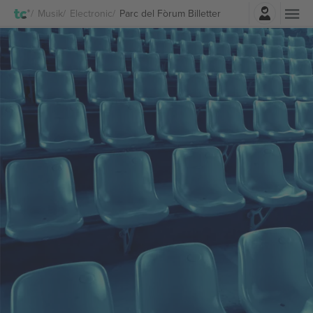
Log ind
Musik
Electronic
Parc del Fòrum Billetter