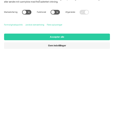
Germany
United Kingdom
Unter den Linden 24, 10117
167 City Road, London, Greater
Berlin, Germany
London, EC1V 1AW, United
Kingdom
United States
Switzerland
131 Continental Dr, Suite 305,
Dorfstrasse 52a, 6390
Newark, Delaware 19713, United
Engelberg, Switzerland
States
Bulgaria
United Arab Emirates
Regus Sofia City West, bul
UAE Dubai Silicon Oasis, DDP
Totleben 53-55, 1606 Sofia,
Building A1, Office 302, Dubai,
Bulgaria
United Arab Emirates
Mexico
Av Chapultepec 360, Roma
Norte, Cuauhtémoc, 06700
Ciudad de México, CDMX,
Mexico