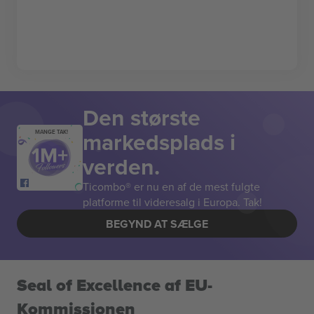
Den største
markedsplads i
MANGE TAK!
verden.
Ticombo® er nu en af de mest fulgte
platforme til videresalg i Europa. Tak!
BEGYND AT SÆLGE
Seal of Excellence af EU-
Kommissionen