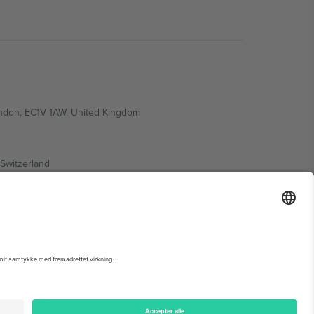
ondon, EC1V 1AW, United Kingdom
Switzerland
ding A1, Office 302, Dubai, United Arab Emirates
 begivenhedsside, tryk og vilkår.,
Virksomhed
og
Vilkår.