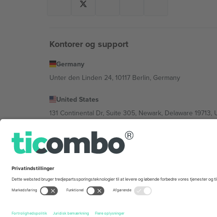
Kontorer og support
Germany
Unter den Linden 24, 10117 Berlin, Germany
United States
131 Continental Dr, Suite 305, Newark, Delaware 19713, 
Bulgaria
Regus Sofia City West, bul Totleben 53-55, 1606 Sofia, B
Mexico
Av Chapultepec 360, Roma Norte, Cuauhtémoc, 06700
Platformsudbyderens juridiske enhed kan variere afhæng
© 2026 Ticombo. Alle rettigheder forbeholdes.