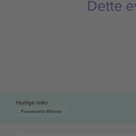
Dette e
Hurtige links
Parookaville
Billetter