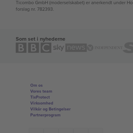
Ticombo GmbH (moderselskabet) er anerkendt under Horizo
forslag nr. 782393.
Som set i nyhederne
Om os
Vores team
TixProtect
Virksomhed
Vilkår og Betingelser
Partnerprogram