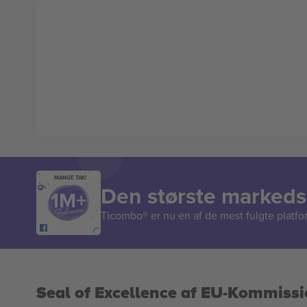
MANGE TAK!
Den største markedsp
Ticombo® er nu en af de mest fulgte platform
Seal of Excellence af EU-Kommiss