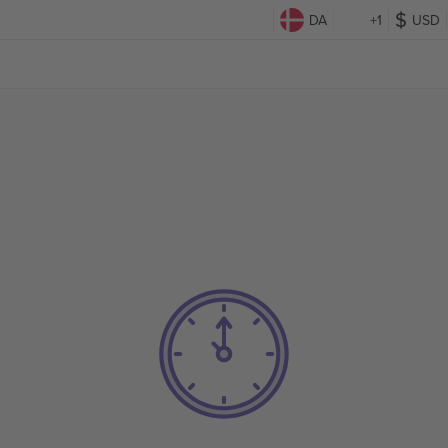
DA
+1
USD