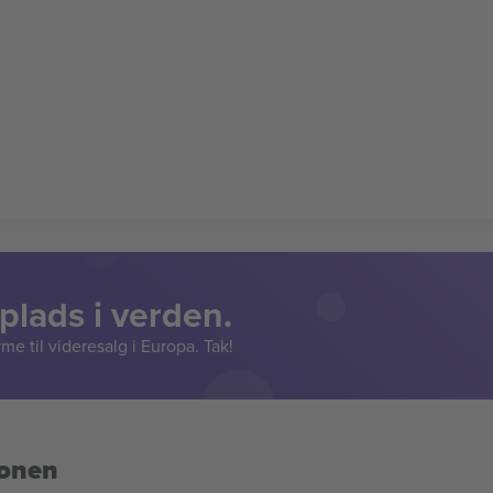
lads i verden.
e til videresalg i Europa. Tak!
ionen