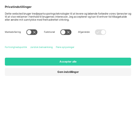
Kontorer og support
Germany
United Kingdom
Unter den Linden 24, 10117
167 City Road, London, Greater
Berlin, Germany
London, EC1V 1AW, United
Kingdom
United States
Switzerland
131 Continental Dr, Suite 305,
Dorfstrasse 52a, 6390
Newark, Delaware 19713, United
Engelberg, Switzerland
States
Bulgaria
United Arab Emirates
Regus Sofia City West, bul
UAE Dubai Silicon Oasis, DDP
Totleben 53-55, 1606 Sofia,
Building A1, Office 302, Dubai,
Bulgaria
United Arab Emirates
Mexico
Av Chapultepec 360, Roma
Norte, Cuauhtémoc, 06700