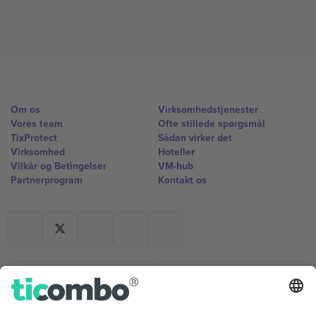
Om os
Virksomhedstjenester
Vores team
Ofte stillede spørgsmål
TixProtect
Sådan virker det
Virksomhed
Hoteller
Vilkår og Betingelser
VM-hub
Partnerprogram
Kontakt os