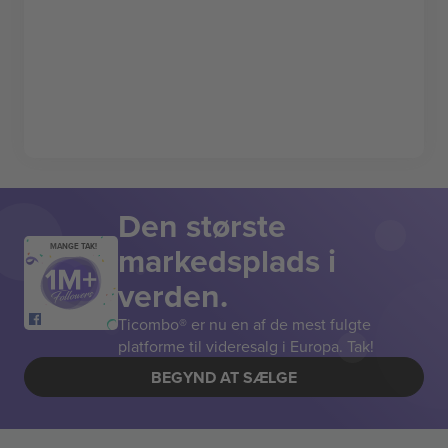
Den største
markedsplads i
MANGE TAK!
verden.
Ticombo® er nu en af de mest fulgte
platforme til videresalg i Europa. Tak!
BEGYND AT SÆLGE