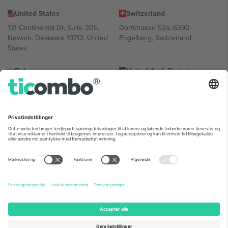
United States
Switzerland
131 Continental Dr, Suite 305,
Dorfstrasse 52a, 6390
Newark, Delaware 19713, United
Engelberg, Switzerland
States
Bulgaria
United Arab Emirates
Regus Sofia City West, bul
UAE Dubai Silicon Oasis, DDP
Totleben 53-55, 1606 Sofia,
Building A1, Office 302, Dubai,
Bulgaria
United Arab Emirates
Mexico
Av Chapultepec 360, Roma
Norte, Cuauhtémoc, 06700
Ciudad de México, CDMX,
Mexico
Platformsudbyderens juridiske enhed kan variere afhængigt af
sted, begivenhed og/eller domæne. For detaljer se den specifikke
begivenhedsside, tryk og vilkår.,
Virksomhed
og
Vilkår.
© 2026
Ticombo. Alle rettigheder forbeholdes.