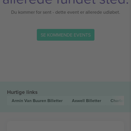
Du kommer for sent - dette event er allerede udløbet.
SE KOMMENDE EVENTS
Hurtige links
Armin Van Buuren
Billetter
Axwell
Billetter
Charlotte 