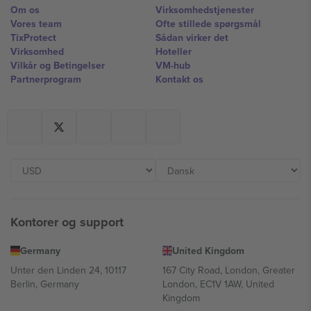
Om os
Virksomhedstjenester
Vores team
Ofte stillede spørgsmål
TixProtect
Sådan virker det
Virksomhed
Hoteller
Vilkår og Betingelser
VM-hub
Partnerprogram
Kontakt os
Kontorer og support
Germany
United Kingdom
Unter den Linden 24, 10117
167 City Road, London, Greater
Berlin, Germany
London, EC1V 1AW, United
Kingdom