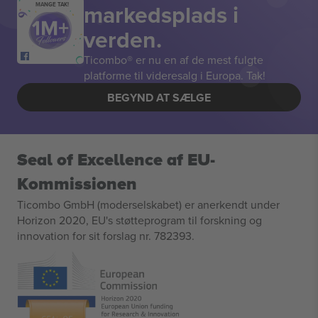
markedsplads i
MANGE TAK!
verden.
Ticombo® er nu en af de mest fulgte
platforme til videresalg i Europa. Tak!
BEGYND AT SÆLGE
Seal of Excellence af EU-
Kommissionen
Ticombo GmbH (moderselskabet) er anerkendt under
Horizon 2020, EU's støtteprogram til forskning og
innovation for sit forslag nr. 782393.