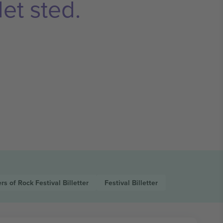
et sted.
rs of Rock Festival
Billetter
Festival
Billetter