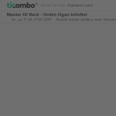
Musik
Festival
Orphaned Land
Master Of Rock - Orden Ogan billetter
fre., jul. 17 26, 17:00 CEST
Rudolf Jelínek distillery area,
Vizovic