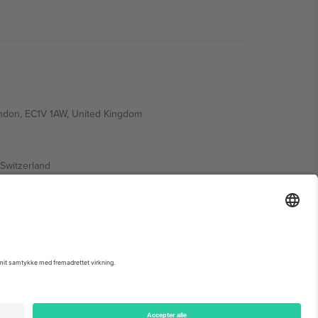
ondon, EC1V 1AW, United Kingdom
Switzerland
ding A1, Office 302, Dubai, United Arab Emirates
 begivenhedsside, tryk og vilkår.,
Virksomhed
og
Vilkår.