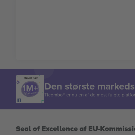
MANGE TAK!
Den største markedsp
Ticombo® er nu en af de mest fulgte platform
Seal of Excellence af EU-Kommiss