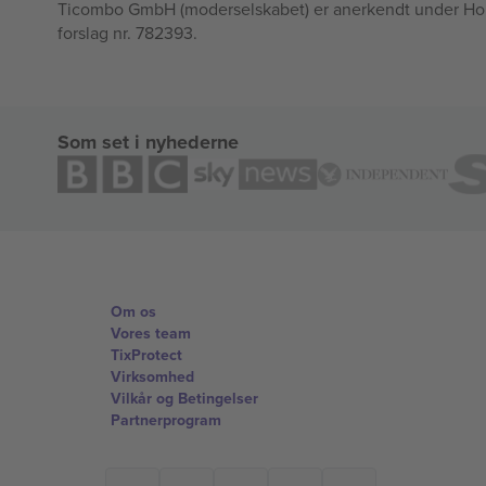
Ticombo GmbH (moderselskabet) er anerkendt under Horizo
forslag nr. 782393.
Som set i nyhederne
Om os
Vores team
TixProtect
Virksomhed
Vilkår og Betingelser
Partnerprogram