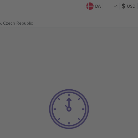
DA
+1
USD
e, Czech Republic