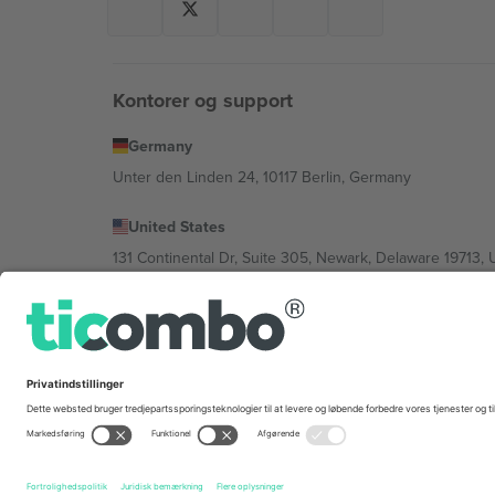
Kontorer og support
Germany
Unter den Linden 24, 10117 Berlin, Germany
United States
131 Continental Dr, Suite 305, Newark, Delaware 19713, 
Bulgaria
Regus Sofia City West, bul Totleben 53-55, 1606 Sofia, B
Mexico
Av Chapultepec 360, Roma Norte, Cuauhtémoc, 06700
Platformsudbyderens juridiske enhed kan variere afhæng
© 2026 Ticombo. Alle rettigheder forbeholdes.