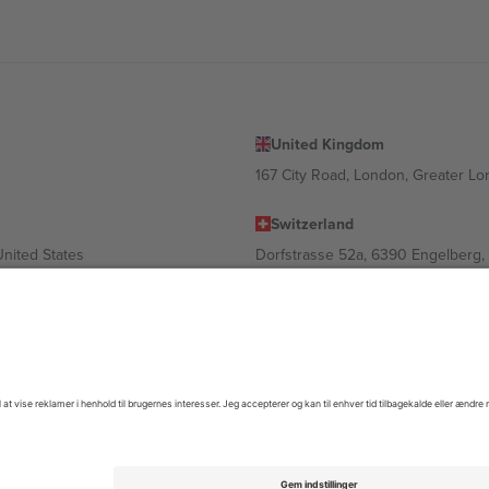
United Kingdom
167 City Road, London, Greater L
Switzerland
United States
Dorfstrasse 52a, 6390 Engelberg, 
United Arab Emirates
ulgaria
UAE Dubai Silicon Oasis, DDP Buil
 Ciudad de México, CDMX, Mexico
igt af sted, begivenhed og/eller domæne. For detaljer se den specifikke