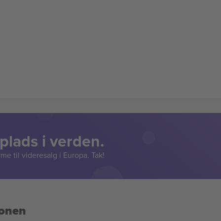
lads i verden.
e til videresalg i Europa. Tak!
ionen