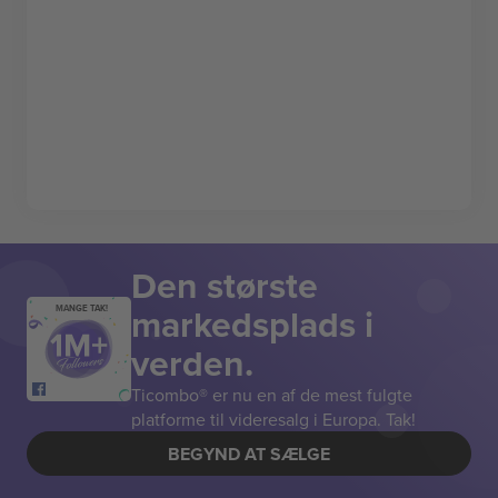
Den største
markedsplads i
MANGE TAK!
verden.
Ticombo® er nu en af de mest fulgte
platforme til videresalg i Europa. Tak!
BEGYND AT SÆLGE