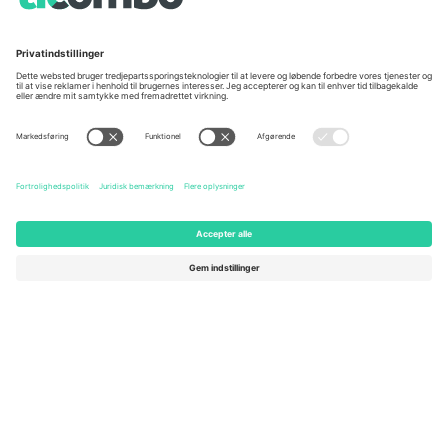
Unter den Linden 24, 10117
167 City Road, London, Greater
Berlin, Germany
London, EC1V 1AW, United
Kingdom
United States
Switzerland
131 Continental Dr, Suite 305,
Dorfstrasse 52a, 6390
Newark, Delaware 19713, United
Engelberg, Switzerland
States
Bulgaria
United Arab Emirates
Regus Sofia City West, bul
UAE Dubai Silicon Oasis, DDP
Totleben 53-55, 1606 Sofia,
Building A1, Office 302, Dubai,
Bulgaria
United Arab Emirates
Mexico
Av Chapultepec 360, Roma
Norte, Cuauhtémoc, 06700
Ciudad de México, CDMX,
Mexico