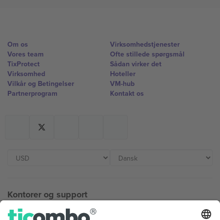
Om os
Virksomhedstjenester
Vores team
Ofte stillede spørgsmål
TixProtect
Sådan virker det
Virksomhed
Hoteller
Vilkår og Betingelser
VM-hub
Partnerprogram
Kontakt os
Kontorer og support
Germany
United Kingdom