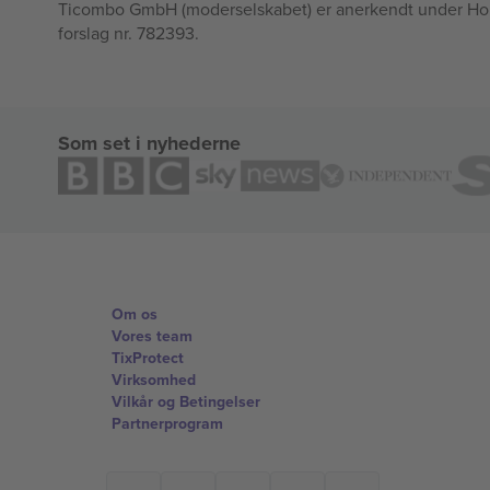
Ticombo GmbH (moderselskabet) er anerkendt under Horizo
forslag nr. 782393.
Som set i nyhederne
Om os
Vores team
TixProtect
Virksomhed
Vilkår og Betingelser
Partnerprogram