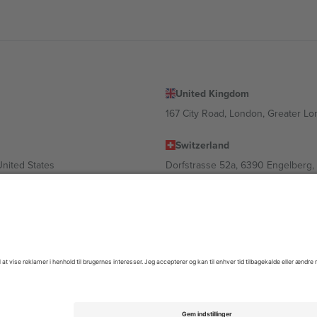
United Kingdom
167 City Road, London, Greater L
Switzerland
United States
Dorfstrasse 52a, 6390 Engelberg, 
United Arab Emirates
ulgaria
UAE Dubai Silicon Oasis, DDP Buil
 Ciudad de México, CDMX, Mexico
igt af sted, begivenhed og/eller domæne. For detaljer se den specifikke