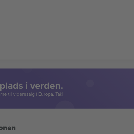
lads i verden.
e til videresalg i Europa. Tak!
ionen