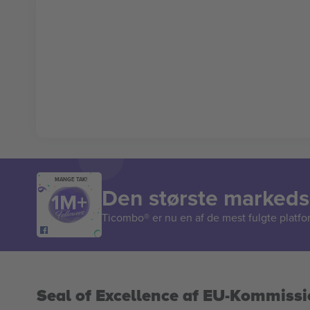
MANGE TAK!
Den største markedsp
Ticombo® er nu en af de mest fulgte platform
Seal of Excellence af EU-Kommiss