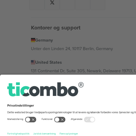
Kontorer og support
Germany
Unter den Linden 24, 10117 Berlin, Germany
United States
131 Continental Dr, Suite 305, Newark, Delaware 19713, 
Bulgaria
Regus Sofia City West, bul Totleben 53-55, 1606 Sofia, B
Mexico
Av Chapultepec 360, Roma Norte, Cuauhtémoc, 06700
Platformsudbyderens juridiske enhed kan variere afhæng
© 2026 Ticombo. Alle rettigheder forbeholdes.