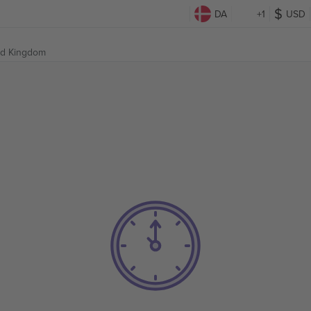
DA
+1
USD
ted Kingdom