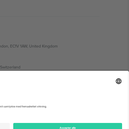
ondon, EC1V 1AW, United Kingdom
Switzerland
ding A1, Office 302, Dubai, United Arab Emirates
 begivenhedsside, tryk og vilkår.,
Virksomhed
og
Vilkår.