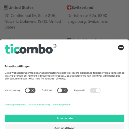
United States
Switzerland
131 Continental Dr, Suite 305,
Dorfstrasse 52a, 6390
Newark, Delaware 19713, United
Engelberg, Switzerland
States
Bulgaria
United Arab Emirates
Regus Sofia City West, bul
UAE Dubai Silicon Oasis, DDP
Totleben 53-55, 1606 Sofia,
Building A1, Office 302, Dubai,
Bulgaria
United Arab Emirates
Mexico
Av Chapultepec 360, Roma
Norte, Cuauhtémoc, 06700
Ciudad de México, CDMX,
Mexico
Platformsudbyderens juridiske enhed kan variere afhængigt af
sted, begivenhed og/eller domæne. For detaljer se den specifikke
begivenhedsside, tryk og vilkår.,
Virksomhed
og
Vilkår.
© 2026
Ticombo. Alle rettigheder forbeholdes.