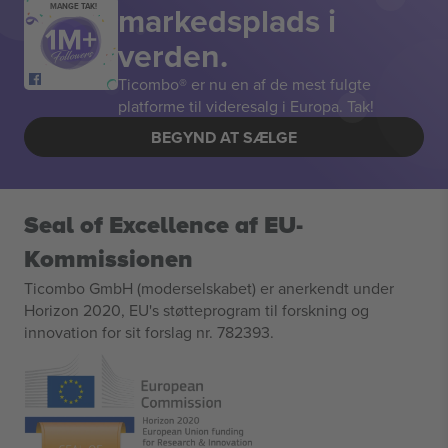
markedsplads i
MANGE TAK!
verden.
Ticombo® er nu en af de mest fulgte
platforme til videresalg i Europa. Tak!
BEGYND AT SÆLGE
Seal of Excellence af EU-
Kommissionen
Ticombo GmbH (moderselskabet) er anerkendt under
Horizon 2020, EU's støtteprogram til forskning og
innovation for sit forslag nr. 782393.