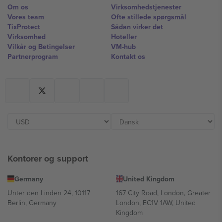
Om os
Virksomhedstjenester
Vores team
Ofte stillede spørgsmål
TixProtect
Sådan virker det
Virksomhed
Hoteller
Vilkår og Betingelser
VM-hub
Partnerprogram
Kontakt os
Kontorer og support
Germany
United Kingdom
Unter den Linden 24, 10117
167 City Road, London, Greater
Berlin, Germany
London, EC1V 1AW, United
Kingdom