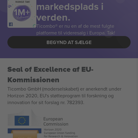
markedsplads i
MANGE TAK!
verden.
Ticombo® er nu en af de mest fulgte
platforme til videresalg i Europa. Tak!
BEGYND AT SÆLGE
Seal of Excellence af EU-
Kommissionen
Ticombo GmbH (moderselskabet) er anerkendt under
Horizon 2020, EU's støtteprogram til forskning og
innovation for sit forslag nr. 782393.