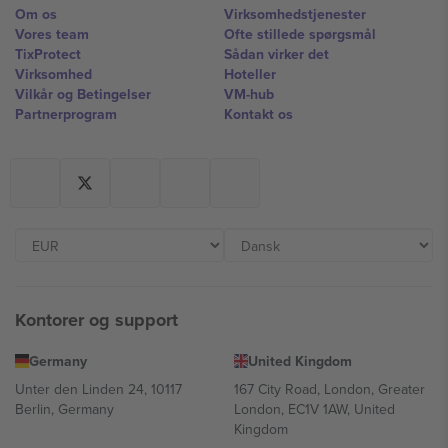
Om os
Virksomhedstjenester
Vores team
Ofte stillede spørgsmål
TixProtect
Sådan virker det
Virksomhed
Hoteller
Vilkår og Betingelser
VM-hub
Partnerprogram
Kontakt os
Kontorer og support
Germany
United Kingdom
Unter den Linden 24, 10117
167 City Road, London, Greater
Berlin, Germany
London, EC1V 1AW, United
Kingdom