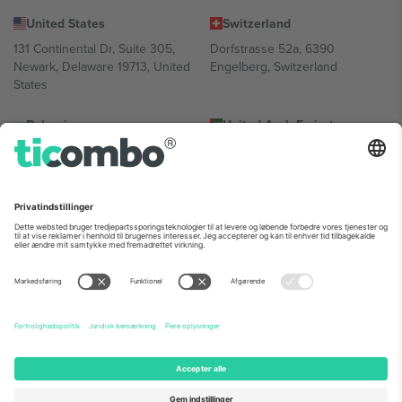
United States
Switzerland
131 Continental Dr, Suite 305,
Dorfstrasse 52a, 6390
Newark, Delaware 19713, United
Engelberg, Switzerland
States
Bulgaria
United Arab Emirates
Regus Sofia City West, bul
UAE Dubai Silicon Oasis, DDP
Totleben 53-55, 1606 Sofia,
Building A1, Office 302, Dubai,
Bulgaria
United Arab Emirates
Mexico
Av Chapultepec 360, Roma
Norte, Cuauhtémoc, 06700
Ciudad de México, CDMX,
Mexico
Platformsudbyderens juridiske enhed kan variere afhængigt af
sted, begivenhed og/eller domæne. For detaljer se den specifikke
begivenhedsside, tryk og vilkår.,
Virksomhed
og
Vilkår.
© 2026
Ticombo. Alle rettigheder forbeholdes.