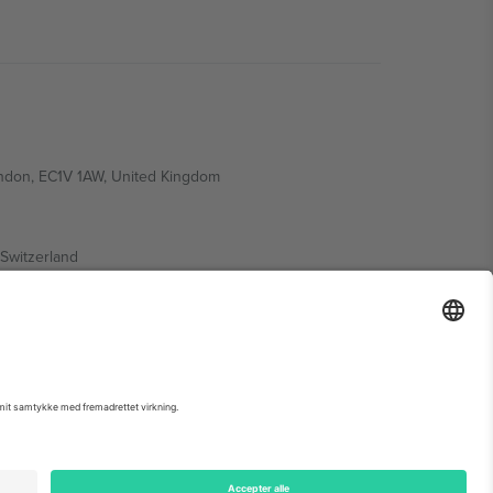
ondon, EC1V 1AW, United Kingdom
Switzerland
ding A1, Office 302, Dubai, United Arab Emirates
 begivenhedsside, tryk og vilkår.,
Virksomhed
og
Vilkår.