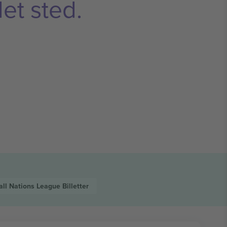
et sted.
all Nations League
Billetter