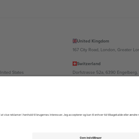
United Kingdom
167 City Road, London, Greater L
Switzerland
United States
Dorfstrasse 52a, 6390 Engelberg, 
United Arab Emirates
ulgaria
UAE Dubai Silicon Oasis, DDP Buil
 Ciudad de México, CDMX, Mexico
igt af sted, begivenhed og/eller domæne. For detaljer se den specifikke