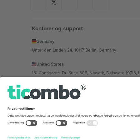
Kontorer og support
Germany
Unter den Linden 24, 10117 Berlin, Germany
United States
131 Continental Dr, Suite 305, Newark, Delaware 19713, 
Bulgaria
Regus Sofia City West, bul Totleben 53-55, 1606 Sofia, B
Mexico
Av Chapultepec 360, Roma Norte, Cuauhtémoc, 06700
Platformsudbyderens juridiske enhed kan variere afhæng
© 2026 Ticombo. Alle rettigheder forbeholdes.