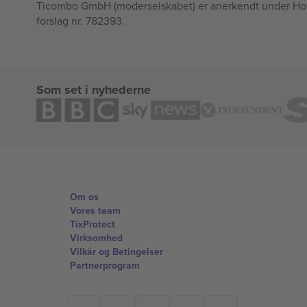
Ticombo GmbH (moderselskabet) er anerkendt under Horizo
forslag nr. 782393.
Som set i nyhederne
Om os
Vores team
TixProtect
Virksomhed
Vilkår og Betingelser
Partnerprogram