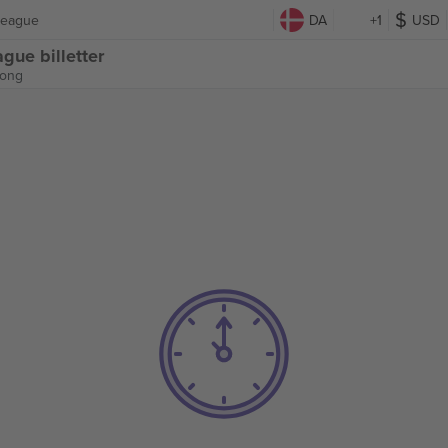
League
DA
+1
USD
gue billetter
Kong