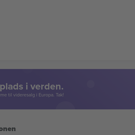
lads i verden.
e til videresalg i Europa. Tak!
ionen