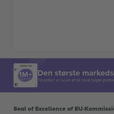
MANGE TAK!
Den største markedsp
Ticombo® er nu en af de mest fulgte platform
Seal of Excellence af EU-Kommiss