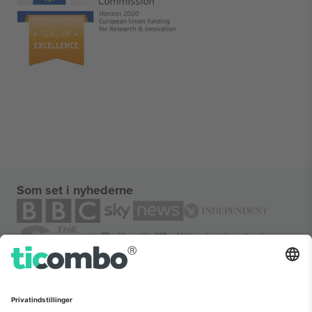
Som set i nyhederne