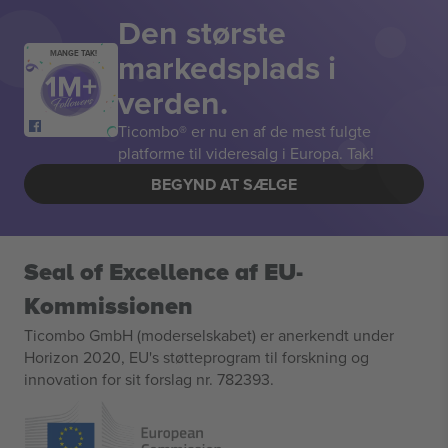
Den største
markedsplads i
MANGE TAK!
verden.
Ticombo® er nu en af de mest fulgte
platforme til videresalg i Europa. Tak!
BEGYND AT SÆLGE
Seal of Excellence af EU-
Kommissionen
Ticombo GmbH (moderselskabet) er anerkendt under
Horizon 2020, EU's støtteprogram til forskning og
innovation for sit forslag nr. 782393.