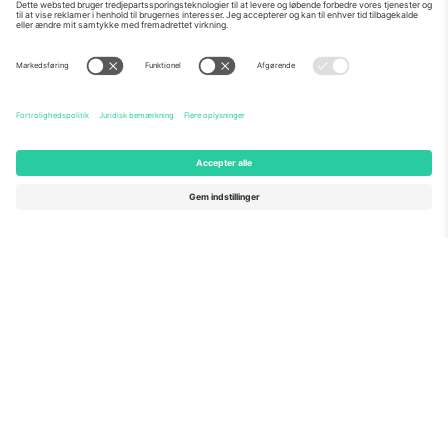
Om os
Virksomhedstjenester
Vores team
Ofte stillede spørgsmål
TixProtect
Sådan virker det
Virksomhed
Hoteller
Vilkår og Betingelser
VM-hub
Partnerprogram
Kontakt os
Kontorer og support
Germany
United Kingdom
Unter den Linden 24, 10117
167 City Road, London, Greater