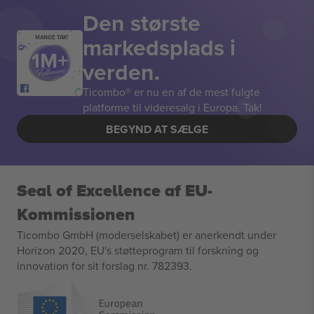
Den største
markedsplads i
MANGE TAK!
verden.
Ticombo® er nu en af de mest fulgte
platforme til videresalg i Europa. Tak!
BEGYND AT SÆLGE
Seal of Excellence af EU-
Kommissionen
Ticombo GmbH (moderselskabet) er anerkendt under
Horizon 2020, EU's støtteprogram til forskning og
innovation for sit forslag nr. 782393.