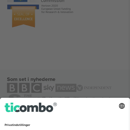
Som set i nyhederne