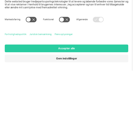
Om os
Virksomhedstjenester
Vores team
Ofte stillede spørgsmål
TixProtect
Sådan virker det
Virksomhed
Hoteller
Vilkår og Betingelser
VM-hub
Partnerprogram
Kontakt os
Kontorer og support
Germany
United Kingdom
Unter den Linden 24, 10117
167 City Road, London, Greater