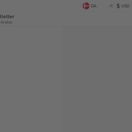
DA
+1
USD
letter
 Arabia