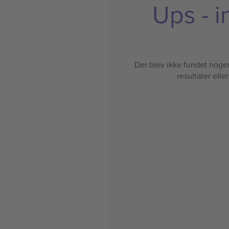
Ups - i
Der blev ikke fundet nogen b
resultater elle