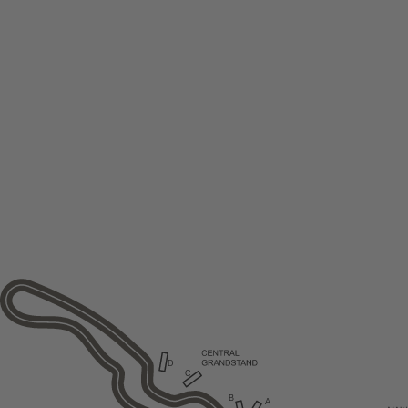
D
C
B
A