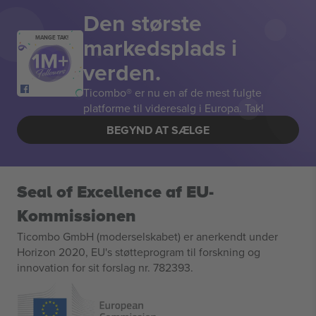
Den største
markedsplads i
MANGE TAK!
verden.
Ticombo® er nu en af de mest fulgte
platforme til videresalg i Europa. Tak!
BEGYND AT SÆLGE
Seal of Excellence af EU-
Kommissionen
Ticombo GmbH (moderselskabet) er anerkendt under
Horizon 2020, EU's støtteprogram til forskning og
innovation for sit forslag nr. 782393.