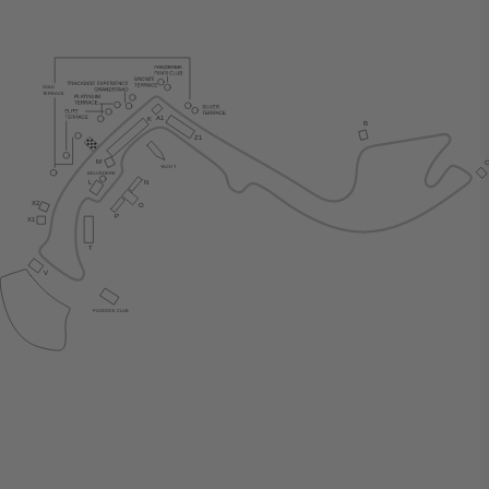
GOLD
TERRACE
A1
K
B
Z1
M
Y
ACH
T
BE
L
VEDERE
N
L
X2
O
P
X1
T
V
P
ADDOCK CLUB