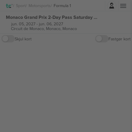
Log ind
Sport
Motorsports
Formula 1
Monaco Grand Prix 2-Day Pass Saturday & Sunday Ticket Formula 1 billetter
jun. 05, 2027
-
jun. 06, 2027
Circuit de Monaco,
Monaco, Monaco
Skjul kort
Fastgør kort