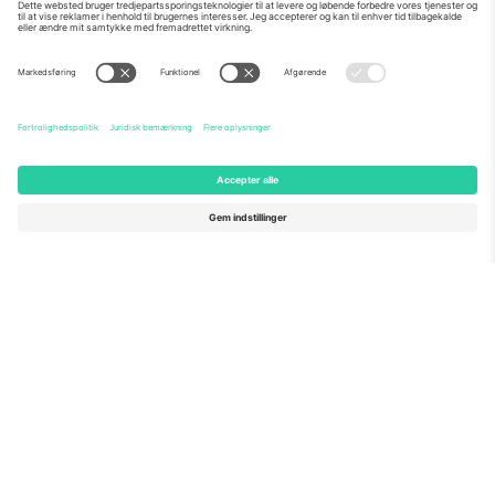
Om os
Virksomhedstjenester
Vores team
Ofte stillede spørgsmål
TixProtect
Sådan virker det
Virksomhed
Hoteller
Vilkår og Betingelser
VM-hub
Partnerprogram
Kontakt os
Kontorer og support
Germany
United Kingdom
Unter den Linden 24, 10117
167 City Road, London, Greater