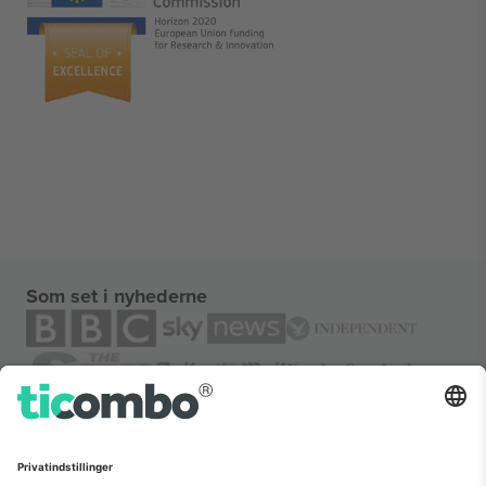
Som set i nyhederne