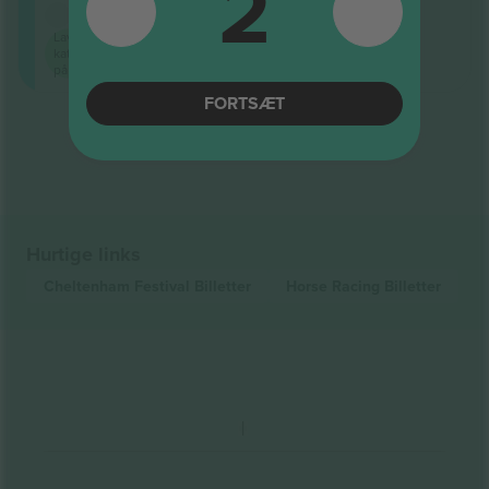
2
E-billet
Laveste
kategoripris
på
FORTSÆT
Afslutning af resultater
Hurtige links
Cheltenham Festival
Billetter
Horse Racing
Billetter