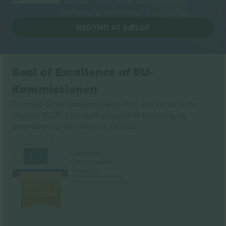
Ticombo® er nu en af de mest fulgte
platforme til videresalg i Europa. Tak!
BEGYND AT SÆLGE
Seal of Excellence af EU-
Kommissionen
Ticombo GmbH (moderselskabet) er anerkendt under
Horizon 2020, EU's støtteprogram til forskning og
innovation for sit forslag nr. 782393.