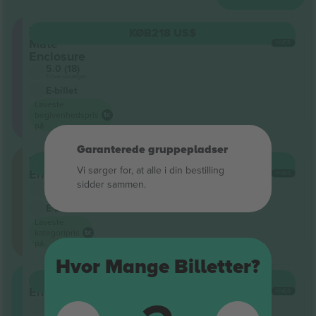
Best
KØB
218 US$
Mate
HVER
Enclosure
5.0 (18)
Erhvervssælger
E-billet
Laveste
begivenhedspris
på
Garanterede gruppepladser
Tattersalls
KØB
253 US$
Vi sørger for, at alle i din bestilling
Enclosure
HVER
sidder sammen.
5.0 (18)
Erhvervssælger
E-billet
Laveste
kategoripris
på
Hvor Mange Billetter?
Club
KØB
358 US$
Enclosure
HVER
5.0 (18)
Erhvervssælger