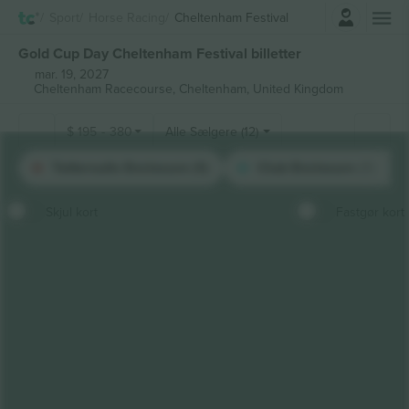
Log ind
Sport
Horse Racing
Cheltenham Festival
Gold Cup Day Cheltenham Festival billetter
mar. 19, 2027
Cheltenham Racecourse,
Cheltenham, United Kingdom
$
195
-
380
Alle Sælgere (12)
Tattersalls Enclosure (1)
Club Enclosure (1)
Skjul kort
Fastgør kort