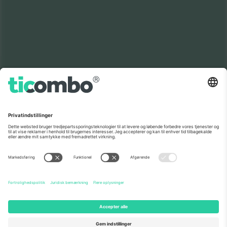
Som set i nyhederne
Om os
Virksomhedstjenester
Vores team
Ofte stillede spørgsmål
TixProtect
Sådan virker det
Virksomhed
Hoteller