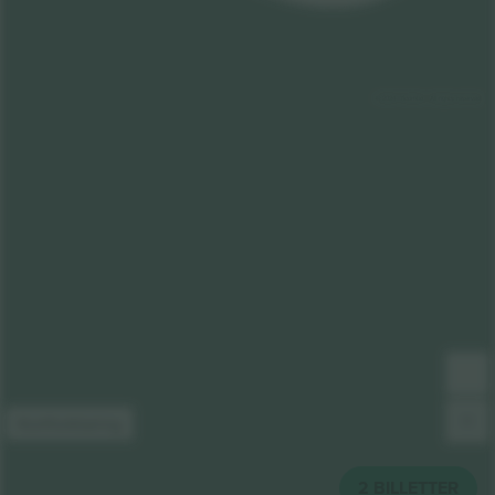
© 2024
T
icombo.
All rights reserved
Kortforklaring
2
BILLETTER