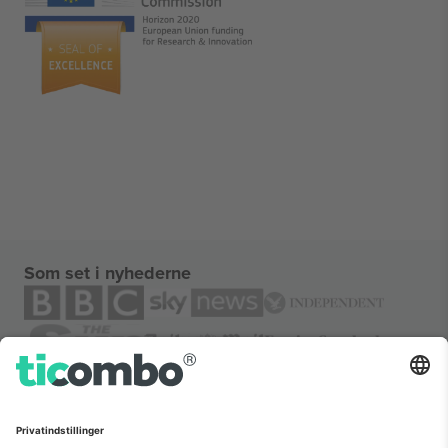
Som set i nyhederne