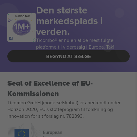
Den største
markedsplads i
MANGE TAK!
verden.
Ticombo® er nu en af de mest fulgte
platforme til videresalg i Europa. Tak!
BEGYND AT SÆLGE
Seal of Excellence af EU-
Kommissionen
Ticombo GmbH (moderselskabet) er anerkendt under
Horizon 2020, EU's støtteprogram til forskning og
innovation for sit forslag nr. 782393.