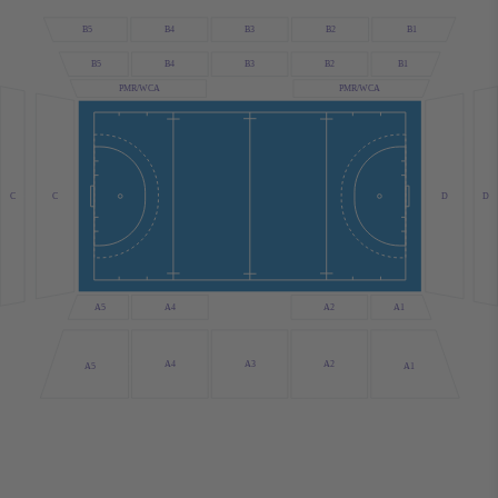
B1
B5
B2
B4
B3
B5
B1
B4
B3
B2
PMR/WCA
PMR/WCA
C
D
D
C
A4
A2
A1
A5
A3
A4
A2
A5
A1