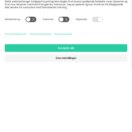
Om os
Virksomhedstjenester
Vores team
Ofte stillede spørgsmål
TixProtect
Sådan virker det
Virksomhed
Hoteller
Vilkår og Betingelser
VM-hub
Partnerprogram
Kontakt os
Kontorer og support
Germany
United Kingdom
Unter den Linden 24, 10117
167 City Road, London, Greater