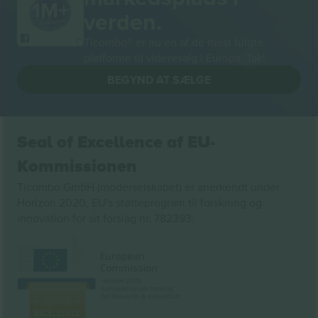
verden.
Ticombo® er nu en af de mest fulgte
platforme til videresalg i Europa. Tak!
BEGYND AT SÆLGE
Seal of Excellence af EU-
Kommissionen
Ticombo GmbH (moderselskabet) er anerkendt under
Horizon 2020, EU's støtteprogram til forskning og
innovation for sit forslag nr. 782393.