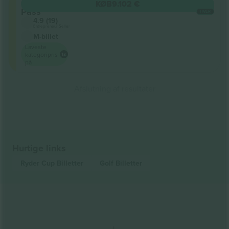
Grounds
KØB
9.102 €
Pass
HVER
4.9 (19)
Entrepreneur Seller
M-billet
Laveste
kategoripris
på
Afslutning af resultater
Hurtige links
Ryder Cup
Billetter
Golf
Billetter