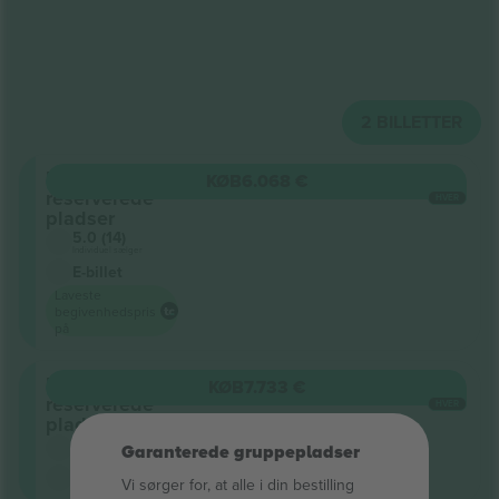
2
BILLETTER
Uden
KØB
6.068 €
reserverede
HVER
pladser
5.0 (14)
Individuel sælger
E-billet
Laveste
begivenhedspris
på
Uden
KØB
7.733 €
reserverede
HVER
pladser
5.0 (3)
Garanterede gruppepladser
Godkendt sælger
M-billet
Vi sørger for, at alle i din bestilling