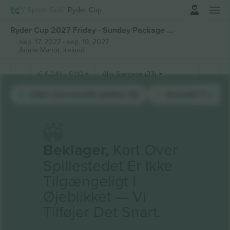
Log ind
Sport
Golf
Ryder Cup
Ryder Cup 2027 Friday - Sunday Package billetter
sep. 17, 2027
-
sep. 19, 2027
Adare Manor,
Ireland
€
6.041
-
9.110
Alle Sælgere (23)
Uden reserverede pladser (5)
Grounds Pass (1)
Beklager,
Kort Over
Spillestedet Er Ikke
Tilgængeligt I
Øjeblikket — Vi
Tilføjer Det Snart.