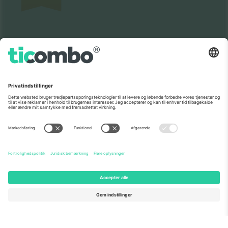
Som set i nyhederne
Om os
Virksomhedstjenester