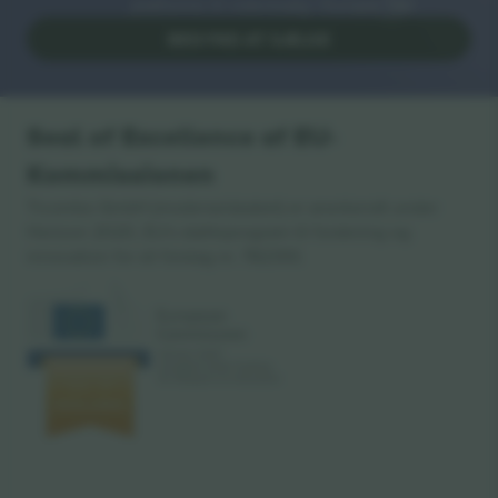
platforme til videresalg i Europa. Tak!
BEGYND AT SÆLGE
Seal of Excellence af EU-
Kommissionen
Ticombo GmbH (moderselskabet) er anerkendt under
Horizon 2020, EU's støtteprogram til forskning og
innovation for sit forslag nr. 782393.