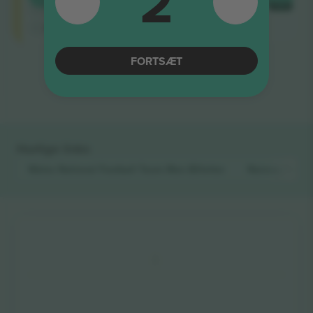
2
4.9 (14)
HVER
Godkendt sælger
M-billet
FORTSÆT
Afslutning af resultater
Hurtige links
Wales National Football Team Men
Billetter
Norway Natio