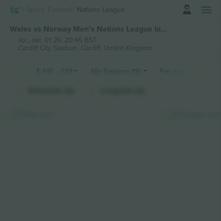
Log ind
Sport
Football
Nations League
Wales vs Norway Men's Nations League billetter
tor., okt. 01 26, 20:45 BST
Cardiff City Stadium,
Cardiff, United Kingdom
$
486
-
688
Alle Sælgere (16)
Fan-sektioner
Shortside (2)
Longside (2)
Skjul kort
Fastgør kort