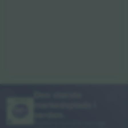
Den største
markedsplads i
MANGE TAK!
verden.
Ticombo® er nu en af de mest fulgte