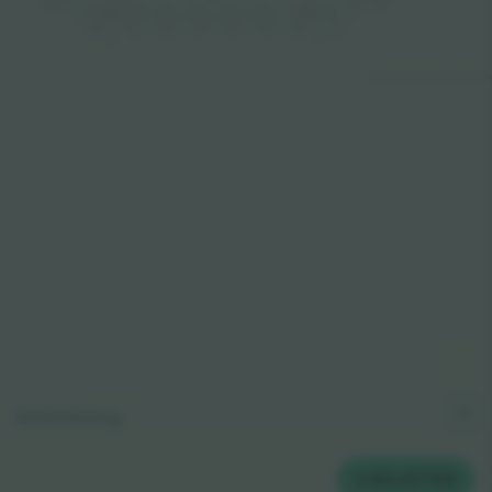
301
320
BOXES 8-14
312
3
1
1
310
309
BOXES 1-7
407
405
404
402
406
403
401
408
© 2024
T
icombo.
All rights reserve
Kortforklaring
2
BILLETTER