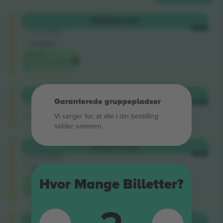
Shortside
KØB
508 US$
5.0 (220)
HVER
Godkendt sælger
E-billet
Laveste
begivenhedspris
på
Shortside
KØB
517 US$
Garanterede gruppepladser
4.9 (14)
HVER
Godkendt sælger
Vi sørger for, at alle i din bestilling
M-billet
sidder sammen.
Longside
KØB
654 US$
5.0 (220)
HVER
Godkendt sælger
E-billet
Laveste
Hvor Mange Billetter?
kategoripris
på
Longside
KØB
666 US$