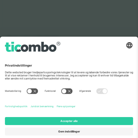
Som set i nyhederne
Om os
Virksomhedstjenester
Vores team
Ofte stillede spørgsmål
TixProtect
Sådan virker det
Virksomhed
Hoteller
Vilkår og Betingelser
VM-hub