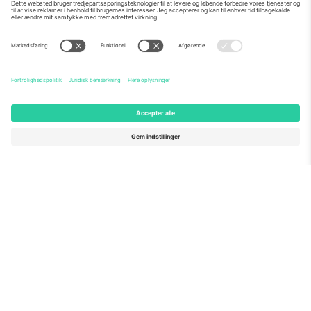
Om os
Virksomhedstjenester
Vores team
Ofte stillede spørgsmål
TixProtect
Sådan virker det
Virksomhed
Hoteller
Vilkår og Betingelser
VM-hub
Partnerprogram
Kontakt os
Kontorer og support
Germany
United Kingdom
Unter den Linden 24, 10117
167 City Road, London, Greater