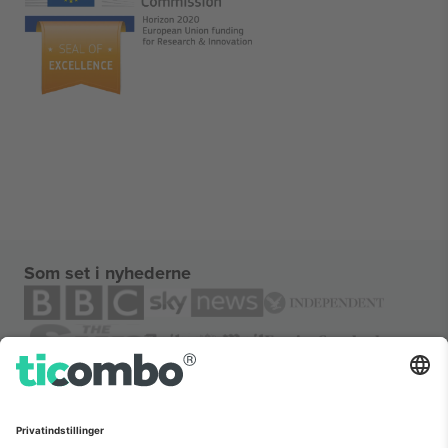
Som set i nyhederne