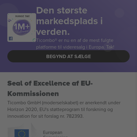
Den største
markedsplads i
MANGE TAK!
verden.
Ticombo® er nu en af de mest fulgte
platforme til videresalg i Europa. Tak!
BEGYND AT SÆLGE
Seal of Excellence af EU-
Kommissionen
Ticombo GmbH (moderselskabet) er anerkendt under
Horizon 2020, EU's støtteprogram til forskning og
innovation for sit forslag nr. 782393.