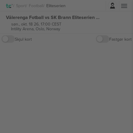
Log ind
Sport
Football
Eliteserien
Vålerenga Fotball vs SK Brann Eliteserien billetter
søn., okt. 18 26, 17:00 CEST
Intility Arena,
Oslo, Norway
Skjul kort
Fastgør kort