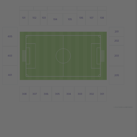
102
101
107
103
106
108
104
105
201
405
202
203
403
401
205
308
303
306
305
304
301
302
307
© 2024 Ticombo. All rights reserved