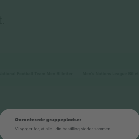
t.
National Football Team Men
Billetter
Men's Nations League
Billet
Garanterede gruppepladser
Vi sørger for, at alle i din bestilling sidder sammen.