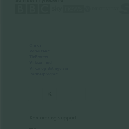
Som set i nyhederne
Om os
Vores team
TixProtect
Virksomhed
Vilkår og Betingelser
Partnerprogram
Kontorer og support