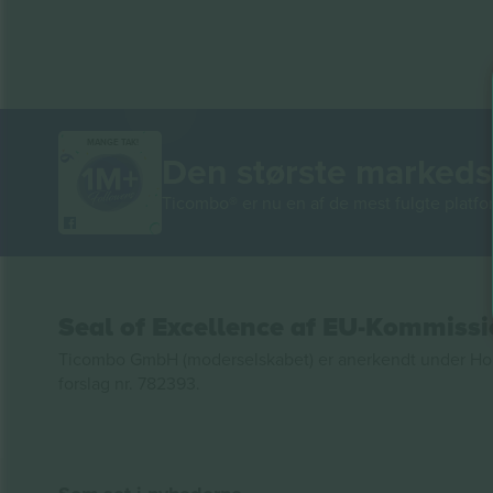
MANGE TAK!
Den største markedsp
Ticombo® er nu en af de mest fulgte platform
Seal of Excellence af EU-Kommiss
Ticombo GmbH (moderselskabet) er anerkendt under Horizo
forslag nr. 782393.