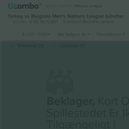
Sport
Football
Nations League
Turkey vs Belgium Men's Nations League billetter
tor., nov. 12 26, 18:00 BST
Eventsted: Besluttes senere
$
1.231
-
1.526
Alle Sælgere (8)
Fan-sektioner
Shortside (2)
Longside (1)
Beklager,
Kort O
Spillestedet Er 
Tilgængeligt I