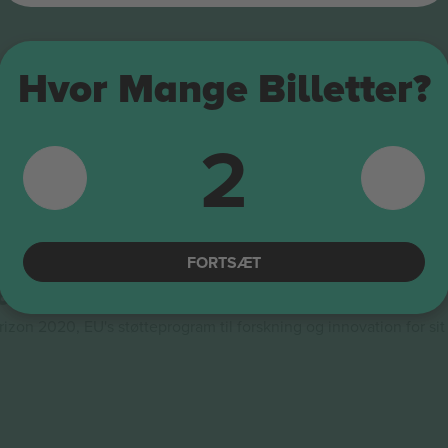
Hvor Mange Billetter?
2
lads i verden.
e til videresalg i Europa. Tak!
FORTSÆT
ionen
n 2020, EU's støtteprogram til forskning og innovation for sit