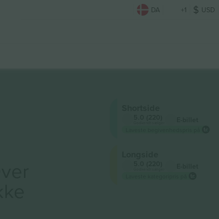
DA
+1
USD
Shortside
5.0 (220)
E-billet
Godkendt sælger
Laveste begivenhedspris på
Longside
ver
5.0 (220)
E-billet
Godkendt sælger
Laveste kategoripris på
Ikke