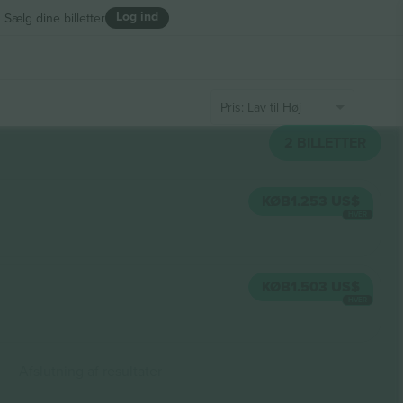
Log ind
Sælg dine billetter
Pris: Lav til Høj
2
BILLETTER
KØB
1.253 US$
HVER
KØB
1.503 US$
HVER
Afslutning af resultater