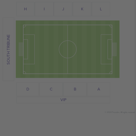
I
J
H
L
K
SOUTH TRIBUNE
C
D
A
B
VIP
© 2024 Ticombo. All rights reserved