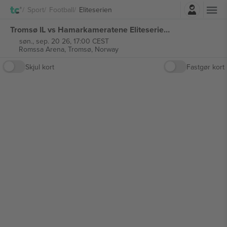
Log ind
Sport
Football
Eliteserien
Tromsø IL vs Hamarkameratene Eliteserien billetter
søn., sep. 20 26, 17:00 CEST
Romssa Arena,
Tromsø, Norway
Skjul kort
Fastgør kort