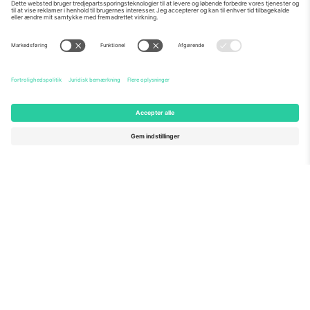
Om os
Virksomhedstjenester
Vores team
Ofte stillede spørgsmål
TixProtect
Sådan virker det
Virksomhed
Hoteller
Vilkår og Betingelser
VM-hub
Partnerprogram
Kontakt os
Kontorer og support
Germany
United Kingdom
Unter den Linden 24, 10117
167 City Road, London, Greater