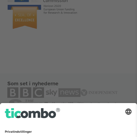
Som set i nyhederne