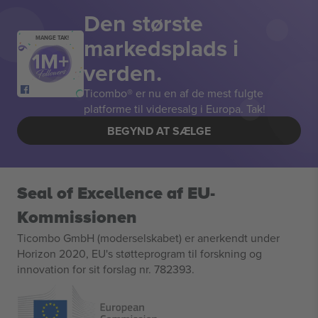
Den største
markedsplads i
MANGE TAK!
verden.
Ticombo® er nu en af de mest fulgte
platforme til videresalg i Europa. Tak!
BEGYND AT SÆLGE
Seal of Excellence af EU-
Kommissionen
Ticombo GmbH (moderselskabet) er anerkendt under
Horizon 2020, EU's støtteprogram til forskning og
innovation for sit forslag nr. 782393.