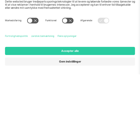
Om os
Virksomhedstjenester
Vores team
Ofte stillede spørgsmål
TixProtect
Sådan virker det
Virksomhed
Hoteller
Vilkår og Betingelser
VM-hub
Partnerprogram
Kontakt os
Kontorer og support
Germany
United Kingdom
Unter den Linden 24, 10117
167 City Road, London, Greater