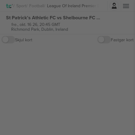
Log ind
Sport
Football
League Of Ireland Premier Division
St Patrick's Athletic FC vs Shelbourne FC League of Ireland Premier Division billetter
fre., okt. 16 26, 20:45 GMT
Richmond Park,
Dublin, Ireland
Skjul kort
Fastgør kort