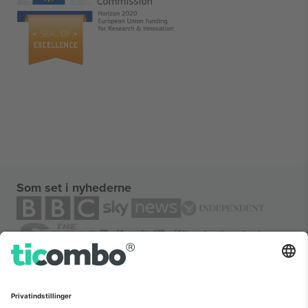
Som set i nyhederne