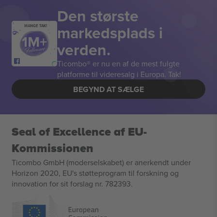
Den største
markedsplads i
MANGE TAK!
verden.
Ticombo® er nu en af de mest fulgte
platforme til videresalg i Europa. Tak!
BEGYND AT SÆLGE
Seal of Excellence af EU-
Kommissionen
Ticombo GmbH (moderselskabet) er anerkendt under
Horizon 2020, EU's støtteprogram til forskning og
innovation for sit forslag nr. 782393.