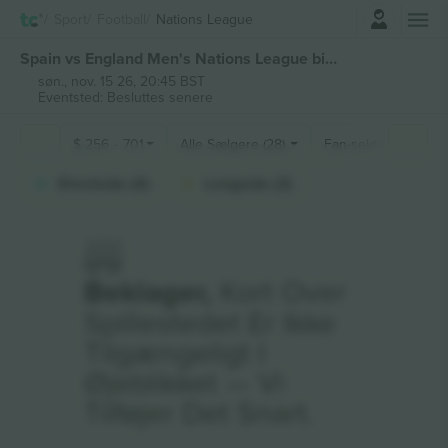
Log ind
Sport
Football
Nations League
Spain vs England Men's Nations League billetter
søn., nov. 15 26, 20:45 BST
Eventsted: Besluttes senere
$
256
-
701
Alle Sælgere (28)
Fan-sektioner
Shortside (4)
Longside (3)
Beklager,
Kort Over
Spillestedet Er Ikke
Tilgængeligt I
Øjeblikket — Vi
Tilføjer Det Snart.