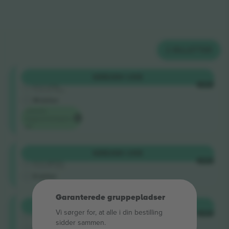
2
BILLETTER
Shortside
KØB
280 US$
5.0 (42)
HVER
Godkendt sælger
M-billet
Laveste
begivenhedspris
på
Shortside
KØB
286 US$
5.0 (220)
HVER
Godkendt sælger
E-billet
Garanterede gruppepladser
Shortside
KØB
394 US$
Vi sørger for, at alle i din bestilling
4.9 (50)
HVER
Godkendt sælger
sidder sammen.