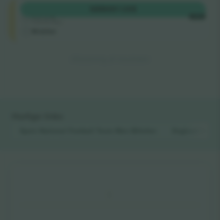
Longside
KØB
681 US$
4.9 (14)
HVER
Godkendt sælger
M-billet
Afslutning af resultater
Hurtige links
Spain National Football Team Men
Billetter
England Natio