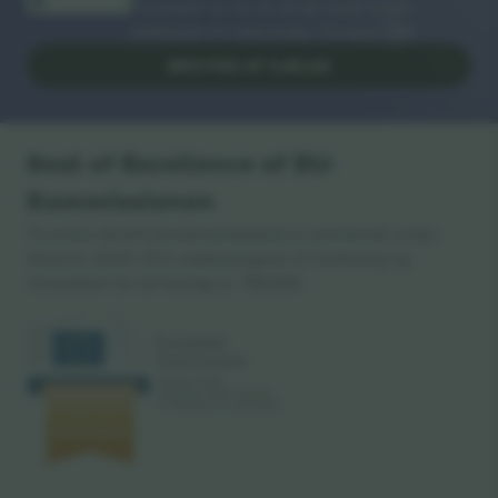
Ticombo® er nu en af de mest fulgte
platforme til videresalg i Europa. Tak!
BEGYND AT SÆLGE
Seal of Excellence af EU-
Kommissionen
Ticombo GmbH (moderselskabet) er anerkendt under
Horizon 2020, EU's støtteprogram til forskning og
innovation for sit forslag nr. 782393.