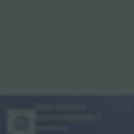
Den største
markedsplads i
MANGE TAK!
verden.