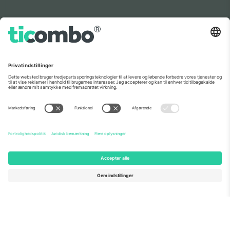
Som set i nyhederne
Om os
Virksomhedstjenester
Vores team
Ofte stillede spørgsmål
TixProtect
Sådan virker det
Virksomhed
Hoteller