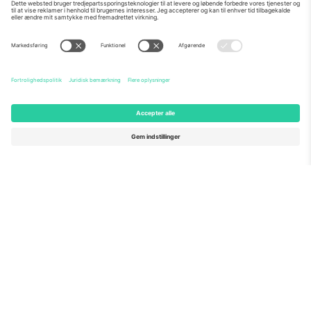
Om os
Virksomhedstjenester
Vores team
Ofte stillede spørgsmål
TixProtect
Sådan virker det
Virksomhed
Hoteller
Vilkår og Betingelser
VM-hub
Partnerprogram
Kontakt os
Kontorer og support
Germany
United Kingdom
Unter den Linden 24, 10117
167 City Road, London, Greater