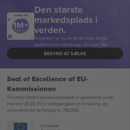
Den største
markedsplads i
MANGE TAK!
verden.
Ticombo® er nu en af de mest fulgte
platforme til videresalg i Europa. Tak!
BEGYND AT SÆLGE
Seal of Excellence af EU-
Kommissionen
Ticombo GmbH (moderselskabet) er anerkendt under
Horizon 2020, EU's støtteprogram til forskning og
innovation for sit forslag nr. 782393.