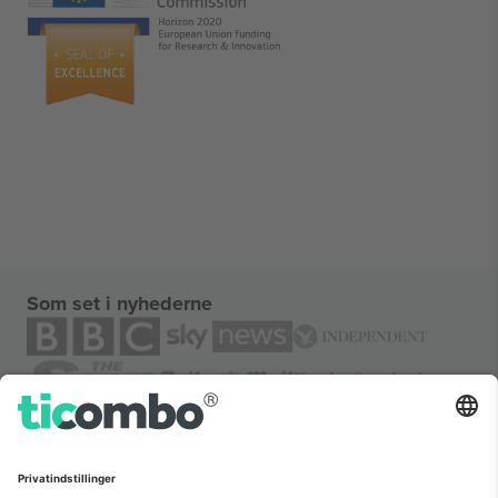
Som set i nyhederne