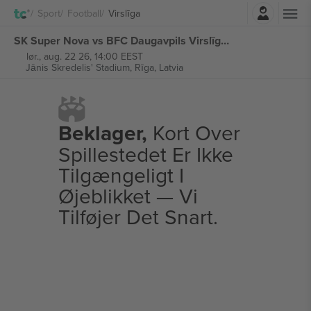
Log ind
Sport
Football
Virslīga
SK Super Nova vs BFC Daugavpils Virslīga billetter
lør., aug. 22 26, 14:00 EEST
Jānis Skredelis' Stadium,
Rīga, Latvia
Beklager,
Kort Over
Spillestedet Er Ikke
Tilgængeligt I
Øjeblikket — Vi
Tilføjer Det Snart.