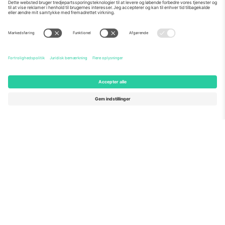
Om os
Virksomhedstjenester
Vores team
Ofte stillede spørgsmål
TixProtect
Sådan virker det
Virksomhed
Hoteller
Vilkår og Betingelser
VM-hub
Partnerprogram
Kontakt os
Kontorer og support
Germany
United Kingdom
Unter den Linden 24, 10117
167 City Road, London, Greater