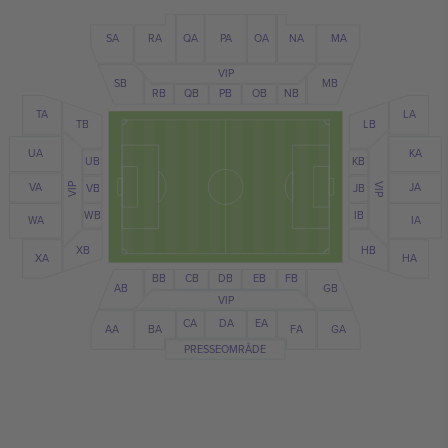
MA
NA
SA
RA
QA
PA
OA
VIP
SB
MB
NB
RB
QB
PB
OB
TA
LA
LB
TB
UA
KA
UB
KB
JA
VA
VB
JB
VIP
VIP
IB
WB
IA
WA
XB
HB
XA
HA
BB
CB
FB
EB
DB
AB
GB
VIP
CA
EA
DA
BA
FA
AA
GA
PRESSEOMRÅDE