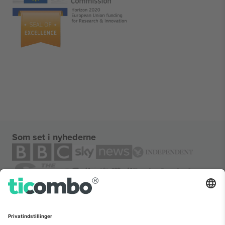
Som set i nyhederne