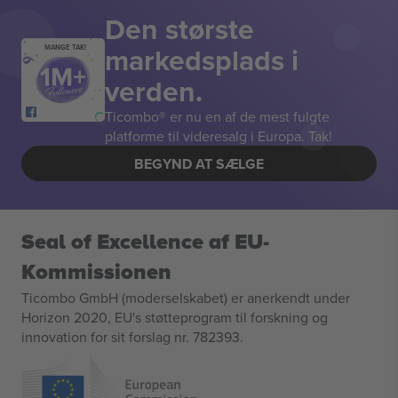
Den største
markedsplads i
MANGE TAK!
verden.
Ticombo® er nu en af de mest fulgte
platforme til videresalg i Europa. Tak!
BEGYND AT SÆLGE
Seal of Excellence af EU-
Kommissionen
Ticombo GmbH (moderselskabet) er anerkendt under
Horizon 2020, EU's støtteprogram til forskning og
innovation for sit forslag nr. 782393.