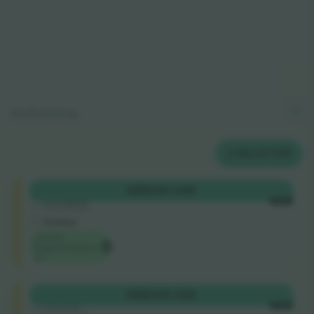
Kortforklaring
2
BILLETTER
Shortside
KØB
340 US$
5.0 (220)
HVER
Godkendt sælger
E-billet
Laveste
begivenhedspris
på
Shortside
KØB
346 US$
4.9 (14)
HVER
Godkendt sælger