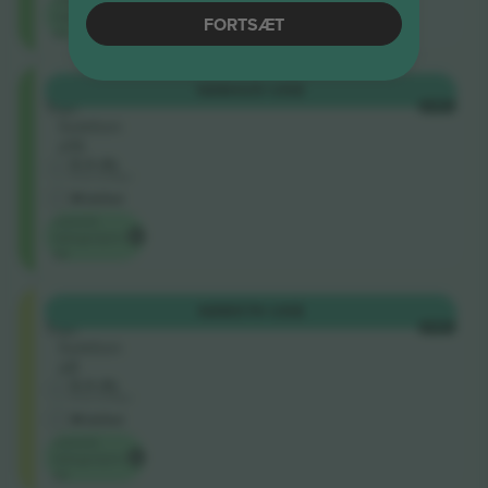
kategoripris
FORTSÆT
på
Upper
KØB
425 US$
Tier
HVER
Sektion
a16
5.0 (5)
Erhvervssælger
M-billet
Laveste
kategoripris
på
Lower
KØB
579 US$
Tier
HVER
Sektion
a8
5.0 (5)
Erhvervssælger
M-billet
Laveste
kategoripris
på