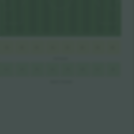
B3
D1
B4
D2
B5
B1
B2
B6
WEST BOXES
C1
C4
C2
C7
C3
C8
C5
C6
WEST STAND