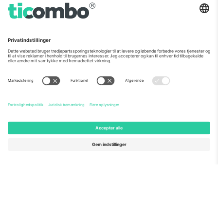
Som set i nyhederne