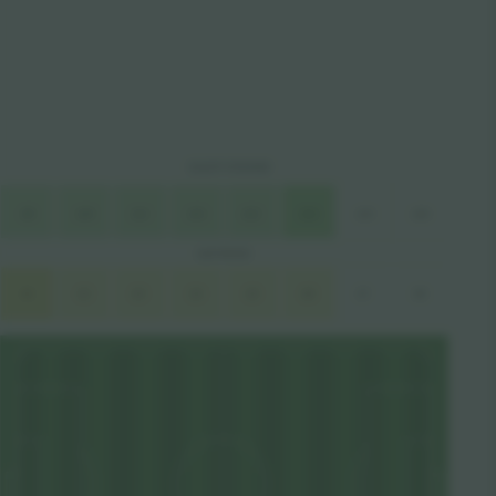
EAST STAND
A12
A14
A11
A13
A15
A9
A10
A16
EAST BOXES
A1
A4
A2
A7
A3
A8
A5
A6