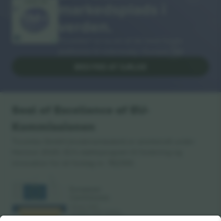
markedsplads i
MANGE TAK!
verden.
Ticombo® er nu en af de mest fulgte
platforme til videresalg i Europa. Tak!
BEGYND AT SÆLGE
Seal of Excellence af EU-
Kommissionen
Ticombo GmbH (moderselskabet) er anerkendt under
Horizon 2020, EU's støtteprogram til forskning og
innovation for sit forslag nr. 782393.