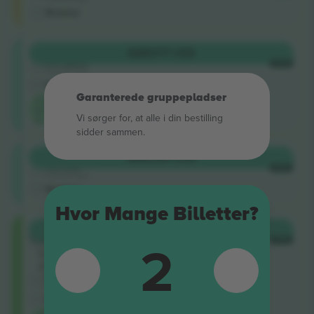
M-billet
Longside
KØB
377 US$
5.0 (220)
HVER
Godkendt sælger
E-billet
Garanterede gruppepladser
Laveste
kategoripris
Vi sørger for, at alle i din bestilling
på
sidder sammen.
Longside
KØB
385 US$
4.9 (14)
HVER
Godkendt sælger
M-billet
Hvor Mange Billetter?
Upper
KØB
425 US$
2
Tier
HVER
Sektion
a14
5.0 (5)
Erhvervssælger
M-billet
Laveste