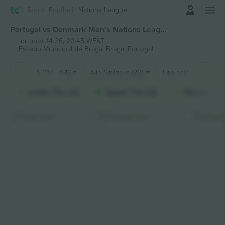
Log ind
Sport
Football
Nations League
Portugal vs Denmark Men's Nations League billetter
lør., nov. 14 26, 20:45 WEST
Estadio Municipal de Braga,
Braga, Portugal
$
317
-
642
Alle Sælgere (20)
Fan-sektioner
Lower Tier (2)
Upper Tier (2)
Shortside (
Skjul kort
Fastgør kort
Priser