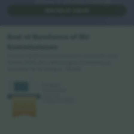
platforme til videresalg i Europa. Tak!
BEGYND AT SÆLGE
Seal of Excellence af EU-
Kommissionen
Ticombo GmbH (moderselskabet) er anerkendt under
Horizon 2020, EU's støtteprogram til forskning og
innovation for sit forslag nr. 782393.