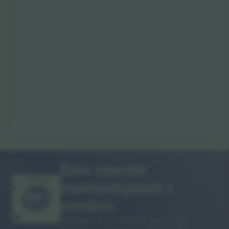
Den største
markedsplads i
MANGE TAK!
verden.
Ticombo® er nu en af de mest fulgte