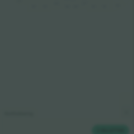
223
417
420
414
421
416
415
422
418
419
Kortforklaring
2
BILLETTER