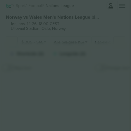
Log ind
Sport
Football
Nations League
Norway vs Wales Men's Nations League billetter
lør., nov. 14 26, 18:00 CEST
Ullevaal Stadion,
Oslo, Norway
$
305
-
546
Alle Sælgere (16)
Fan-sektioner
Shortside (2)
Longside (2)
Skjul kort
Fastgør kort