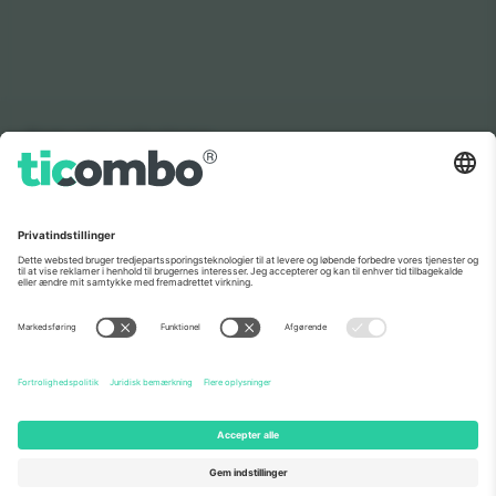
Som set i nyhederne
Om os
Virksomhedstjenester
Vores team
Ofte stillede spørgsmål
TixProtect
Sådan virker det
Virksomhed
Hoteller
Vilkår og Betingelser
VM-hub