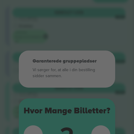
Shortside
KØB
327 US$
5.0 (220)
HVER
Godkendt sælger
E-billet
Laveste
begivenhedspris
på
Shortside
KØB
334 US$
Garanterede gruppepladser
4.9 (14)
HVER
Godkendt sælger
Vi sørger for, at alle i din bestilling
M-billet
sidder sammen.
Longside
KØB
512 US$
5.0 (220)
HVER
Godkendt sælger
E-billet
Laveste
Hvor Mange Billetter?
kategoripris
på
Longside
KØB
523 US$