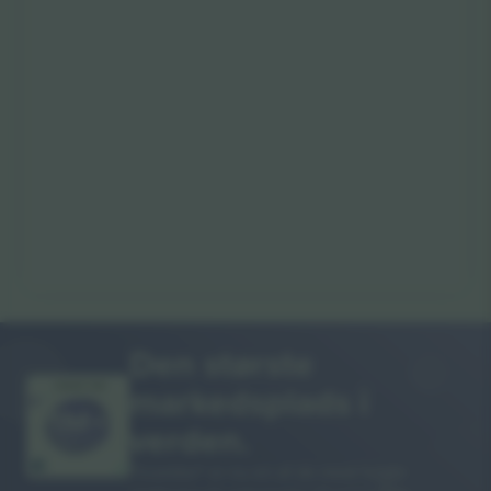
Den største
markedsplads i
MANGE TAK!
verden.
Ticombo® er nu en af de mest fulgte