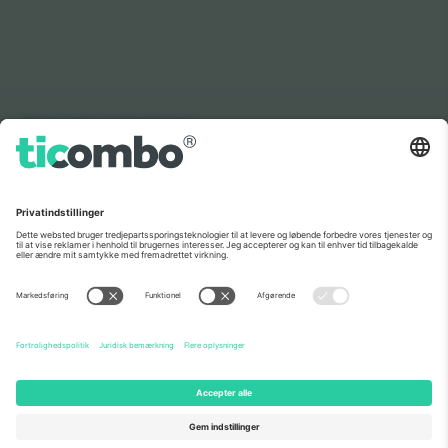
Som set i nyhederne
Om os
Virksomhedstjenester
Vores team
Ofte stillede spørgsmål
TixProtect
Sådan virker det
Virksomhed
Hoteller
Vilkår og Betingelser
VM-hub