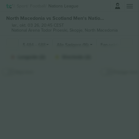
Log ind
Sport
Football
Nations League
North Macedonia vs Scotland Men's Nations League billetter
lør., okt. 03 26, 20:45 CEST
National Arena Todor Proeski,
Skopje, North Macedonia
$
484
-
688
Alle Sælgere (16)
Fan-sektioner
Longside (2)
Shortside (2)
Skjul kort
Fastgør kort