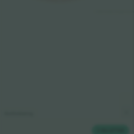
© 2024 Ticombo. All rights reserv
Kortforklaring
2
BILLETTER