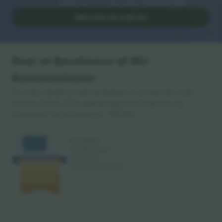
platforme til videresalg i Europa. Tak!
BEGYND AT SÆLGE
Seal of Excellence af EU-
Kommissionen
Ticombo GmbH (moderselskabet) er anerkendt under
Horizon 2020, EU's støtteprogram til forskning og
innovation for sit forslag nr. 782393.