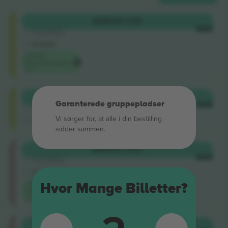
Shortside
KØB
506 US$
5.0 (220)
HVER
Godkendt sælger
E-billet
Laveste
begivenhedspris
på
Shortside
KØB
517 US$
Garanterede gruppepladser
4.9 (14)
HVER
Godkendt sælger
Vi sørger for, at alle i din bestilling
M-billet
sidder sammen.
Longside
KØB
652 US$
5.0 (220)
HVER
Godkendt sælger
E-billet
Laveste
Hvor Mange Billetter?
kategoripris
på
Longside
KØB
666 US$