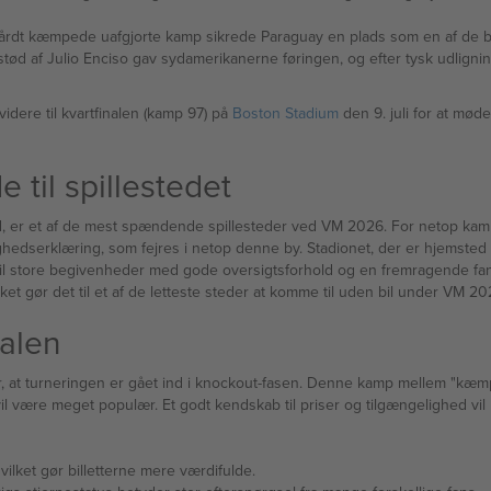
-0 Australien — denne hårdt kæmpede uafgjorte kamp sikrede Paraguay en plads som en af d
idere til kvartfinalen (kamp 97) på
Boston Stadium
den 9. juli for at mø
 til spillestedet
ld, er et af de mest spændende spillesteder ved VM 2026. For netop ka
edserklæring, som fejres i netop denne by. Stadionet, der er hjemsted for
til store begivenheder med gode oversigtsforhold og en fremragende fano
lket gør det til et af de letteste steder at komme til uden bil under VM 20
nalen
jler, at turneringen er gået ind i knockout-fasen. Denne kamp mellem "
vil være meget populær. Et godt kendskab til priser og tilgængelighed vil 
:
hvilket gør billetterne mere værdifulde.