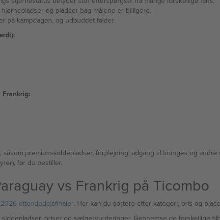
s stjernestatus betyder stor efterspørgsel fra mange forskellige fans.
hjørnepladser og pladser bag målene er billigere.
mer på kampdagen, og udbuddet falder.
rdi):
 Frankrig:
er, såsom premium-siddepladser, forplejning, adgang til lounges og andre
er), før du bestiller.
l Paraguay vs Frankrig på Ticombo
2026 ottendedelsfinaler
. Her kan du sortere efter kategori, pris og place
 siddepladser, priser og sælgervurderinger. Gennemse de forskellige til