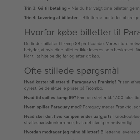
Trin 3: Gå til betaling
– Når du har valgt dine billetter, genn
Trin 4: Levering af billetter
– Billetterne udstedes af sælger
Hvorfor købe billetter til P
Du finder billetter til kamp 89 på Ticombo. Vores store netvæ
betyder, at hvis dine billetter ikke leveres som beskrevet,
klar til at hjælpe dig før og efter dit køb.
Ofte stillede spørgsmål
Hvad koster billetter til Paraguay vs Frankrig?
Prisen afhæn
dyrest. Se de aktuelle priser på Ticombo.
Hvad tid spilles kamp 89?
Kampen starter kl. 17:00 lokal tid
Hvem spiller Paraguay mod?
Paraguay møder Frankrig, som 
Hvad sker der, hvis kampen ender uafgjort?
I knockout-fase
straffesparkskonkurrence, hvis det stadig er nødvendigt.
Hvordan modtager jeg mine billetter?
Billetterne leveres di