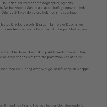
ulio Enciso har været deres nøglespiller, og hans
. De har Antonio Sanabria til at beskæftige forsvaret helt
rlando Gill blev den store helt med sine redninger i
Olise og Bradley Barcola. Bag dem kan Didier Deschamps
kontrollere tempoet, mens Paraguay vil håbe på at holde dem
e. De tabte deres åbningskamp 4-1 til værtsnationen USA,
de de turneringens hidtil største præstation ved at holde
 klassen med en 3-0 sejr over Sverige. To mål af Kylian Mbappé