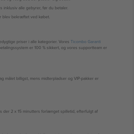
inklusiv alle gebyrer, før du betaler.
r blev bekræftet ved købet.
edygtige priser i alle kategorier. Vores
Ticombo Garanti
 betalingssystem er 100 % sikkert, og vores supportteam er
g målet billigst, mens midterpladser og VIP-pakker er
der 2 x 15 minutters forlænget spilletid, efterfulgt af