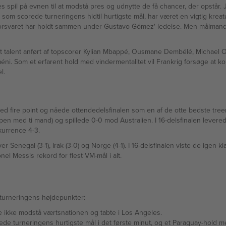
spil på evnen til at modstå pres og udnytte de få chancer, der opstår. J
m scorede turneringens hidtil hurtigste mål, har været en vigtig kreatør
rsvaret har holdt sammen under Gustavo Gómez' ledelse. Men målmand O
 talent anført af topscorer Kylian Mbappé, Ousmane Dembélé, Michael 
éni. Som et erfarent hold med vindermentalitet vil Frankrig forsøge at 
l.
 fire point og nåede ottendedelsfinalen som en af de otte bedste treer
ampen med ti mand) og spillede 0-0 mod Australien. I 16-delsfinalen levere
kurrence 4-3.
r Senegal (3-1), Irak (3-0) og Norge (4-1). I 16-delsfinalen viste de igen
el Messis rekord for flest VM-mål i alt.
 turneringens højdepunkter:
Paraguay kunne ikke modstå værtsnationen og tabte i Los Angeles.