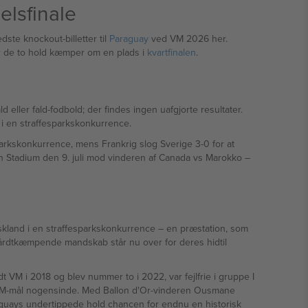
elsfinale
ste knockout-billetter til
Paraguay
ved VM 2026 her.
or de to hold kæmper om en plads i
kvartfinalen
.
eller fald-fodbold; der findes ingen uafgjorte resultater.
 i en straffesparkskonkurrence.
parkskonkurrence, mens Frankrig slog Sverige 3-0 for at
ton Stadium den 9. juli mod vinderen af Canada vs Marokko –
kland i en straffesparkskonkurrence – en præstation, som
hårdtkæmpende mandskab står nu over for deres hidtil
dt VM i 2018 og blev nummer to i 2022, var fejlfrie i gruppe I
st VM-mål nogensinde. Med Ballon d'Or-vinderen Ousmane
uays undertippede hold chancen for endnu en historisk