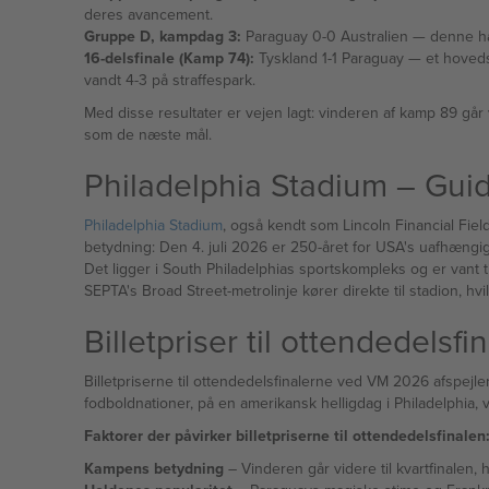
deres avancement.
Gruppe D, kampdag 3:
Paraguay 0
16-delsfinale (Kamp 74):
Tyskland 1-1 Paraguay — et hovedstød af Julio Enciso gav sydamerikanerne føringen, og efter tysk udligning kæmpede Paraguay sig gennem forlænget spilletid og
vandt 4-3 på straffespark.
Med disse resultater er vejen lagt: vinderen af kamp 89 går v
som de næste mål.
Philadelphia Stadium – Guide
Philadelphia Stadium
, også kendt som Lincoln Financial Fie
betydning: Den 4. juli 2026 er 250-året for USA's uafhængigh
Det ligger i South Philadelphias sportskompleks og er vant 
SEPTA's Broad Street-metrolinje kører direkte til stadion, hvi
Billetpriser til ottendedelsfi
Billetpriserne til ottendedelsfinalerne ved VM 2026 afspe
fodboldnationer, på en amerikansk helligdag i Philadelphia, 
Faktorer der påvirker billetpriserne til ottendedelsfinalen
Kampens betydning
– Vinderen går videre til kvartfinalen, 