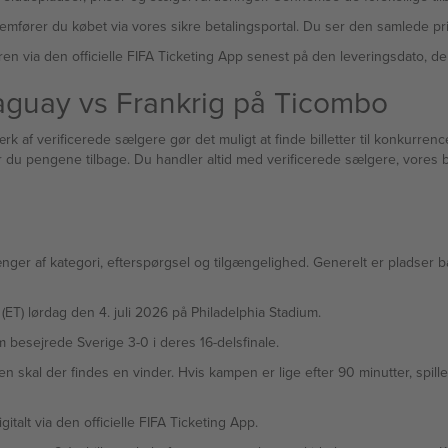
emfører du købet via vores sikre betalingsportal. Du ser den samlede pris 
en via den officielle FIFA Ticketing App senest på den leveringsdato, de
araguay vs Frankrig på Ticombo
rk af verificerede sælgere gør det muligt at finde billetter til konkurrenc
 får du pengene tilbage. Du handler altid med verificerede sælgere, vores
ger af kategori, efterspørgsel og tilgængelighed. Generelt er pladser ba
 (ET) lørdag den 4. juli 2026 på Philadelphia Stadium.
besejrede Sverige 3-0 i deres 16-delsfinale.
n skal der findes en vinder. Hvis kampen er lige efter 90 minutter, spilles 
gitalt via den officielle FIFA Ticketing App.