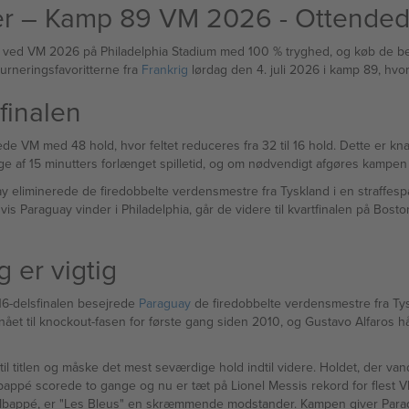
ter – Kamp 89 VM 2026 - Ottended
len ved VM 2026 på Philadelphia Stadium med 100 % tryghed, og køb de bed
urneringsfavoritterne fra
Frankrig
lørdag den 4. juli 2026 i kamp 89, hv
finalen
 VM med 48 hold, hvor feltet reduceres fra 32 til 16 hold. Dette er knald 
lege af 15 minutters forlænget spilletid, og om nødvendigt afgøres kampen
ay eliminerede de firedobbelte verdensmestre fra Tyskland i en straffes
is Paraguay vinder i Philadelphia, går de videre til kvartfinalen på Bos
 er vigtig
 16-delsfinalen besejrede
Paraguay
de firedobbelte verdensmestre fra Tys
nået til knockout-fasen for første gang siden 2010, og Gustavo Alfaros 
 til titlen og måske det mest seværdige hold indtil videre. Holdet, der van
n Mbappé scorede to gange og nu er tæt på Lionel Messis rekord for fle
bappé, er "Les Bleus" en skræmmende modstander. Kampen giver Parag