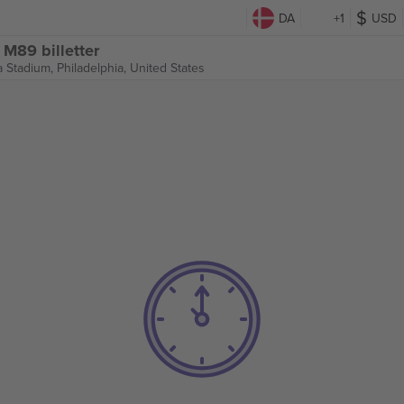
DA
+1
USD
 M89 billetter
a Stadium,
Philadelphia, United States