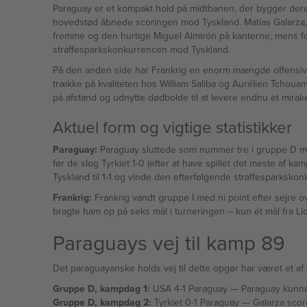
Paraguay er et kompakt hold på midtbanen, der bygger deres 
hovedstød åbnede scoringen mod Tyskland. Matías Galarza, so
fremme og den hurtige Miguel Almirón på kanterne, mens fo
straffesparkskonkurrencen mod Tyskland.
På den anden side har Frankrig en enorm mængde offensivt
trække på kvaliteten hos William Saliba og Aurélien Tchouam
på afstand og udnytte dødbolde til at levere endnu et mirake
Aktuel form og vigtige statistikker
Paraguay:
Paraguay sluttede som nummer tre i gruppe D med
før de slog Tyrkiet 1-0 (efter at have spillet det meste af k
Tyskland til 1-1 og vinde den efterfølgende straffesparkskon
Frankrig:
Frankrig vandt gruppe I med ni point efter sejre ove
bragte ham op på seks mål i turneringen – kun ét mål fra Lion
Paraguays vej til kamp 89
Det paraguayanske holds vej til dette opgør har været et af
Gruppe D, kampdag 1:
USA 4-1 Paraguay — 
Gruppe D, kampdag 2:
Tyrkiet 0-1 Paraguay — Galarza scorede turneringens hurtigste mål i det første minut, og et Paraguay-hold med ti mand holdt stand i et resultat, der blev afgørende for