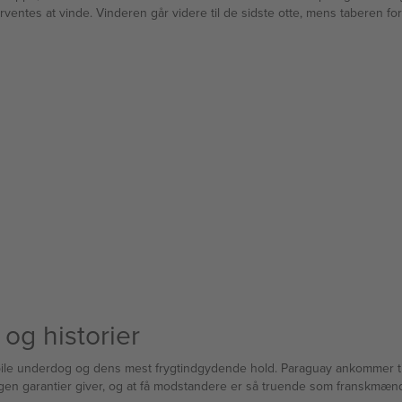
orventes at vinde. Vinderen går videre til de sidste otte, mens taberen for
 og historier
le underdog og dens mest frygtindgydende hold. Paraguay ankommer til Ph
gen garantier giver, og at få modstandere er så truende som franskmæn