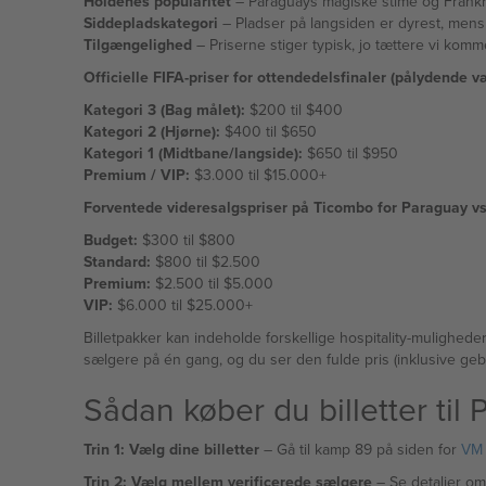
Holdenes popularitet
– Paraguays magiske stime og Frankrig
Siddepladskategori
– Pladser på langsiden er dyrest, mens 
Tilgængelighed
– Priserne stiger typisk, jo tættere vi kom
Officielle FIFA-priser for ottendedelsfinaler (pålydende væ
Kategori 3 (Bag målet):
$200 til $400
Kategori 2 (Hjørne):
$400 til $650
Kategori 1 (Midtbane/langside):
$650 til $950
Premium / VIP:
$3.000 til $15.000+
Forventede videresalgspriser på Ticombo for Paraguay vs
Budget:
$300 til $800
Standard:
$800 til $2.500
Premium:
$2.500 til $5.000
VIP:
$6.000 til $25.000+
Billetpakker kan indeholde forskellige hospitality-mulighed
sælgere på én gang, og du ser den fulde pris (inklusive gebyr
Sådan køber du billetter ti
Trin 1: Vælg dine billetter
– Gå til kamp 89 på siden for
VM 
Trin 2: Vælg mellem verificerede sælgere
– Se detaljer om