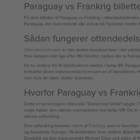
Paraguay vs Frankrig billet
Få dine billetter til Paraguay vs Frankrig i ottendedelsfina
Paratguay, der overraskede alle ved at slå Tyskland, møder t
Sådan fungerer ottendedels
Ottendedelsfinalen
er den anden knockout-fase i det udvidede
Hvis kampen står lige efter 90 minutter, spilles der to halv
De to vindere fra 16-delsfinalerne mødes i kamp 89. Paragu
fortsætte deres imponerende form som en af favoritterne. Hv
men hvis de taber, slutter drømmen.
Hvorfor Paraguay vs Frankrig
Dette er turneringens klassiske "David mod Goliat"-opgør. I
nogle kalder den største overraskelse ved dette VM. De er 
største udfordring.
Den udfordring kommer i form af
Frankrig
, som er favoritter
og besejrede Sverige i 16-delsfinalen, hvor anfører Kylia
Dembélé og den imponerende Michael Olise ved siden af M