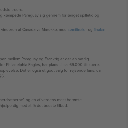
e bedste treere.
de vinderen af Canada vs Marokko, med
semifinaler
og
finalen
mpen mellem Paraguay og Frankrig er der en særlig
 Philadelphia Eagles, har plads til ca. 69.000 tilskuere.
plevelse. Det er også et godt valg for rejsende fans, da
26.
kæmperdræberne" og en af verdens mest berømte
hjælpe dig med at få det bedste tilbud.