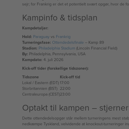
sejr; for Frankrig er det et potentielt svært opgør, hvor de f
Kampinfo & tidsplan
Kampdetaljer:
Hold:
Paraguay
vs
Frankrig
Turneringsfase:
Ottendedelsfinale
– Kamp 89
Stadion:
Philadelphia Stadium
(Lincoln Financial Field)
By:
Philadelphia, Pennsylvania, USA
Kampdato:
4. juli 2026
Kick-off tider (forskellige tidszoner):
Tidszone
Kick-off tid
Lokal / Eastern (EDT)
17:00
Storbritannien (BST)
22:00
Centraleuropa (CEST)
23:00
Optakt til kampen – stjerner
Dette ottendedelsopgør står mellem turneringens mest stabi
nedkæmpe Tyskland, velvidende at knockout-turneringer in