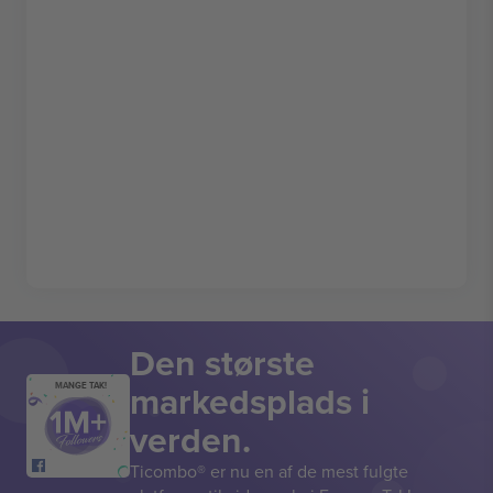
Den største
markedsplads i
MANGE TAK!
verden.
Ticombo® er nu en af de mest fulgte