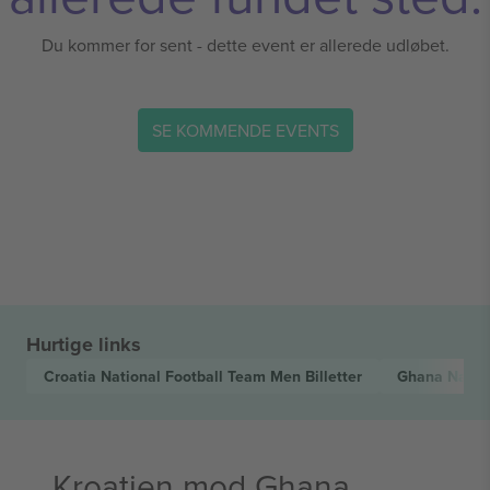
Du kommer for sent - dette event er allerede udløbet.
SE KOMMENDE EVENTS
Hurtige links
Croatia National Football Team Men
Billetter
Ghana Natio
Kroatien mod Ghana