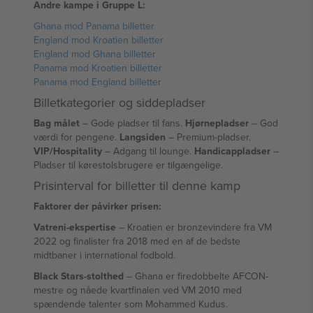
Andre kampe i Gruppe L:
Ghana mod Panama billetter
England mod Kroatien billetter
England mod Ghana billetter
Panama mod Kroatien billetter
Panama mod England billetter
Billetkategorier og siddepladser
Bag målet
– Gode pladser til fans.
Hjørnepladser
– God
værdi for pengene.
Langsiden
– Premium-pladser.
VIP/Hospitality
– Adgang til lounge.
Handicappladser
–
Pladser til kørestolsbrugere er tilgængelige.
Prisinterval for billetter til denne kamp
Faktorer der påvirker prisen:
Vatreni-ekspertise
– Kroatien er bronzevindere fra VM
2022 og finalister fra 2018 med en af de bedste
midtbaner i international fodbold.
Black Stars-stolthed
– Ghana er firedobbelte AFCON-
mestre og nåede kvartfinalen ved VM 2010 med
spændende talenter som Mohammed Kudus.