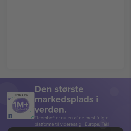
Den største
markedsplads i
MANGE TAK!
verden.
Ticombo® er nu en af de mest fulgte
platforme til videresalg i Europa. Tak!