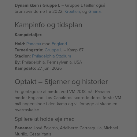
Dynamikken i Gruppe L
– Gruppe L tæller også
bronzevinderne fra 2022,
Kroatien
, og
Ghana
.
Kampinfo og tidsplan
Kampdetaljer:
Hold:
Panama
mod
England
Turneringstrin:
Gruppe L
– Kamp 67
Stadion:
Philadelphia Stadium
By:
Philadelphia, Pennsylvania, USA
Kampdato:
27. juni 2026
Optakt – Stjerner og historier
En gentagelse af mødet ved VM 2018, når Panama
møder England. Los Canaleros scorede deres første VM-
mål nogensinde i den kamp og vil forsøge at skabe en
overraskelse.
Spillere at holde øje med
Panama:
José Fajardo, Adalberto Carrasquilla, Michael
Murillo, César Yanis