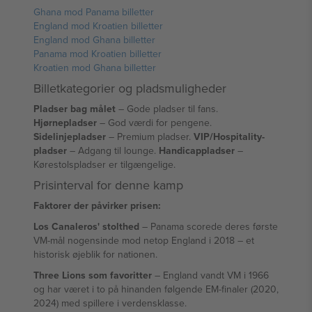
Ghana mod Panama billetter
England mod Kroatien billetter
England mod Ghana billetter
Panama mod Kroatien billetter
Kroatien mod Ghana billetter
Billetkategorier og pladsmuligheder
Pladser bag målet
– Gode pladser til fans.
Hjørnepladser
– God værdi for pengene.
Sidelinjepladser
– Premium pladser.
VIP/Hospitality-
pladser
– Adgang til lounge.
Handicappladser
–
Kørestolspladser er tilgængelige.
Prisinterval for denne kamp
Faktorer der påvirker prisen:
Los Canaleros' stolthed
– Panama scorede deres første
VM-mål nogensinde mod netop England i 2018 – et
historisk øjeblik for nationen.
Three Lions som favoritter
– England vandt VM i 1966
og har været i to på hinanden følgende EM-finaler (2020,
2024) med spillere i verdensklasse.