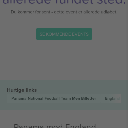
Du kommer for sent - dette event er allerede udløbet.
SE KOMMENDE EVENTS
Hurtige links
Panama National Football Team Men
Billetter
England Nat
Panama mod England