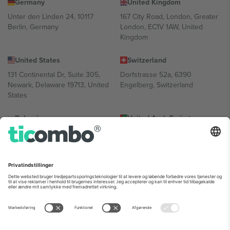
Germany
United Kingdom
Unter den Linden 24, 10117
167 City Road, London, Greater
Berlin, Germany
London, EC1V 1AW, United
Kingdom
United States
Switzerland
131 Continental Dr, Suite 305,
Dorfstrasse 52a, 6390
Newark, Delaware 19713, United
Engelberg, Switzerland
States
Bulgaria
United Arab Emirates
Regus Sofia City West, bul
UAE Dubai Silicon Oasis, DDP
Totleben 53-55, 1606 Sofia,
Building A1, Office 302, Dubai,
Bulgaria
United Arab Emirates
Mexico
Av Chapultepec 360, Roma
Norte, Cuauhtémoc, 06700
Ciudad de México, CDMX,
Mexico