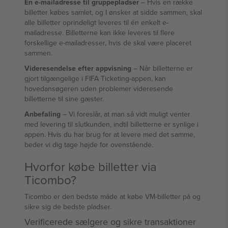
Én e-mailadresse til gruppepladser
– Hvis en række
billetter købes samlet, og I ønsker at sidde sammen, skal
alle billetter oprindeligt leveres til én enkelt e-
mailadresse. Billetterne kan ikke leveres til flere
forskellige e-mailadresser, hvis de skal være placeret
sammen.
Videresendelse efter appvisning
– Når billetterne er
gjort tilgængelige i FIFA Ticketing-appen, kan
hovedansøgeren uden problemer videresende
billetterne til sine gæster.
Anbefaling
– Vi foreslår, at man så vidt muligt venter
med levering til slutkunden, indtil billetterne er synlige i
appen. Hvis du har brug for at levere med det samme,
beder vi dig tage højde for ovenstående.
Hvorfor købe billetter via
Ticombo?
Ticombo er den bedste måde at købe VM-billetter på og
sikre sig de bedste pladser.
Verificerede sælgere og sikre transaktioner