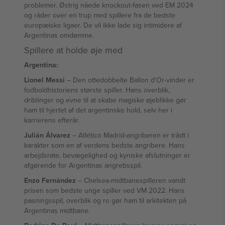
problemer. Østrig nåede knockout-fasen ved EM 2024
og råder over en trup med spillere fra de bedste
europæiske ligaer. De vil ikke lade sig intimidere af
Argentinas omdømme.
Spillere at holde øje med
Argentina:
Lionel Messi
– Den ottedobbelte Ballon d'Or-vinder er
fodboldhistoriens største spiller. Hans overblik,
driblinger og evne til at skabe magiske øjeblikke gør
ham til hjertet af det argentinske hold, selv her i
karrierens efterår.
Julián Álvarez
– Atlético Madrid-angriberen er trådt i
karakter som en af verdens bedste angribere. Hans
arbejdsrate, bevægelighed og kyniske afslutninger er
afgørende for Argentinas angrebsspil.
Enzo Fernández
– Chelsea-midtbanespilleren vandt
prisen som bedste unge spiller ved VM 2022. Hans
pasningsspil, overblik og ro gør ham til arkitekten på
Argentinas midtbane.