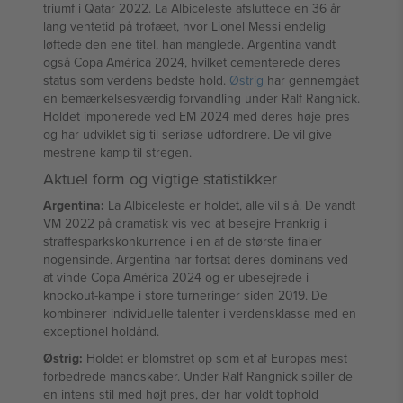
triumf i Qatar 2022. La Albiceleste afsluttede en 36 år
lang ventetid på trofæet, hvor Lionel Messi endelig
løftede den ene titel, han manglede. Argentina vandt
også Copa América 2024, hvilket cementerede deres
status som verdens bedste hold.
Østrig
har gennemgået
en bemærkelsesværdig forvandling under Ralf Rangnick.
Holdet imponerede ved EM 2024 med deres høje pres
og har udviklet sig til seriøse udfordrere. De vil give
mestrene kamp til stregen.
Aktuel form og vigtige statistikker
Argentina:
La Albiceleste er holdet, alle vil slå. De vandt
VM 2022 på dramatisk vis ved at besejre Frankrig i
straffesparkskonkurrence i en af de største finaler
nogensinde. Argentina har fortsat deres dominans ved
at vinde Copa América 2024 og er ubesejrede i
knockout-kampe i store turneringer siden 2019. De
kombinerer individuelle talenter i verdensklasse med en
exceptionel holdånd.
Østrig:
Holdet er blomstret op som et af Europas mest
forbedrede mandskaber. Under Ralf Rangnick spiller de
en intens stil med højt pres, der har voldt tophold