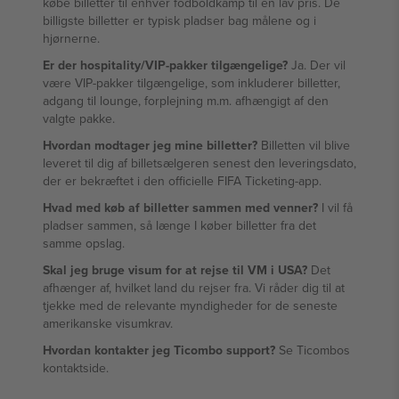
købe billetter til enhver fodboldkamp til en lav pris. De
billigste billetter er typisk pladser bag målene og i
hjørnerne.
Er der hospitality/VIP-pakker tilgængelige?
Ja. Der vil
være VIP-pakker tilgængelige, som inkluderer billetter,
adgang til lounge, forplejning m.m. afhængigt af den
valgte pakke.
Hvordan modtager jeg mine billetter?
Billetten vil blive
leveret til dig af billetsælgeren senest den leveringsdato,
der er bekræftet i den officielle FIFA Ticketing-app.
Hvad med køb af billetter sammen med venner?
I vil få
pladser sammen, så længe I køber billetter fra det
samme opslag.
Skal jeg bruge visum for at rejse til VM i USA?
Det
afhænger af, hvilket land du rejser fra. Vi råder dig til at
tjekke med de relevante myndigheder for de seneste
amerikanske visumkrav.
Hvordan kontakter jeg Ticombo support?
Se Ticombos
kontaktside.