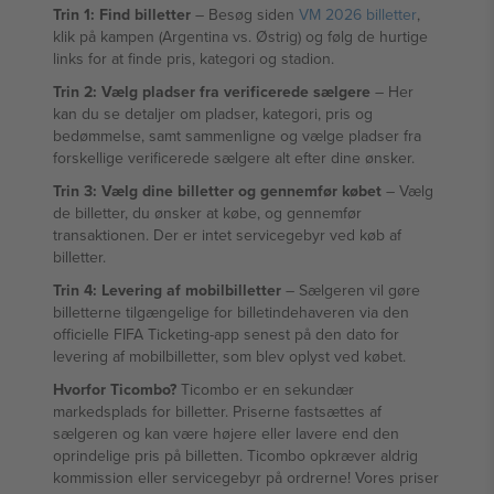
Trin 1: Find billetter
– Besøg siden
VM 2026 billetter
,
klik på kampen (Argentina vs. Østrig) og følg de hurtige
links for at finde pris, kategori og stadion.
Trin 2: Vælg pladser fra verificerede sælgere
– Her
kan du se detaljer om pladser, kategori, pris og
bedømmelse, samt sammenligne og vælge pladser fra
forskellige verificerede sælgere alt efter dine ønsker.
Trin 3: Vælg dine billetter og gennemfør købet
– Vælg
de billetter, du ønsker at købe, og gennemfør
transaktionen. Der er intet servicegebyr ved køb af
billetter.
Trin 4: Levering af mobilbilletter
– Sælgeren vil gøre
billetterne tilgængelige for billetindehaveren via den
officielle FIFA Ticketing-app senest på den dato for
levering af mobilbilletter, som blev oplyst ved købet.
Hvorfor Ticombo?
Ticombo er en sekundær
markedsplads for billetter. Priserne fastsættes af
sælgeren og kan være højere eller lavere end den
oprindelige pris på billetten. Ticombo opkræver aldrig
kommission eller servicegebyr på ordrerne! Vores priser