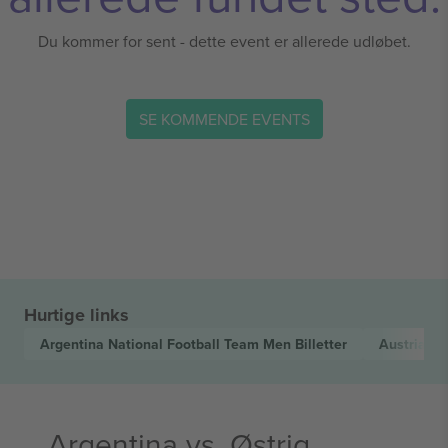
Du kommer for sent - dette event er allerede udløbet.
SE KOMMENDE EVENTS
Hurtige links
Argentina National Football Team Men
Billetter
Austria N
Argentina vs. Østrig