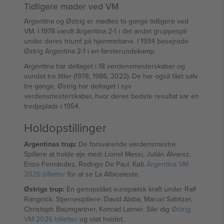
Tidligere møder ved VM
Argentina og Østrig er mødtes to gange tidligere ved
VM. I 1978 vandt Argentina 2-1 i det andet gruppespil
under deres triumf på hjemmebane. I 1934 besejrede
Østrig Argentina 2-1 i en førsterundekamp.
Argentina har deltaget i 18 verdensmesterskaber og
vundet tre titler (1978, 1986, 2022). De har også fået sølv
tre gange. Østrig har deltaget i syv
verdensmesterskaber, hvor deres bedste resultat var en
tredjeplads i 1954.
Holdopstillinger
Argentinas trup:
De forsvarende verdensmestre.
Spillere at holde øje med: Lionel Messi, Julián Álvarez,
Enzo Fernández, Rodrigo De Paul. Køb
Argentina VM
2026 billetter
for at se La Albiceleste.
Østrigs trup:
En genopstået europæisk kraft under Ralf
Rangnick. Stjernespillere: David Alaba, Marcel Sabitzer,
Christoph Baumgartner, Konrad Laimer. Sikr dig
Østrig
VM 2026 billetter
og støt holdet.