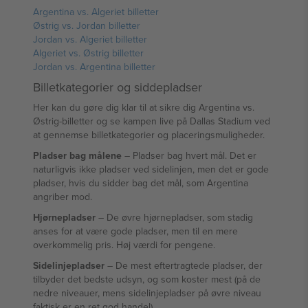
Argentina vs. Algeriet billetter
Østrig vs. Jordan billetter
Jordan vs. Algeriet billetter
Algeriet vs. Østrig billetter
Jordan vs. Argentina billetter
Billetkategorier og siddepladser
Her kan du gøre dig klar til at sikre dig Argentina vs.
Østrig-billetter og se kampen live på Dallas Stadium ved
at gennemse billetkategorier og placeringsmuligheder.
Pladser bag målene
– Pladser bag hvert mål. Det er
naturligvis ikke pladser ved sidelinjen, men det er gode
pladser, hvis du sidder bag det mål, som Argentina
angriber mod.
Hjørnepladser
– De øvre hjørnepladser, som stadig
anses for at være gode pladser, men til en mere
overkommelig pris. Høj værdi for pengene.
Sidelinjepladser
– De mest eftertragtede pladser, der
tilbyder det bedste udsyn, og som koster mest (på de
nedre niveauer, mens sidelinjepladser på øvre niveau
faktisk er en ret god handel).