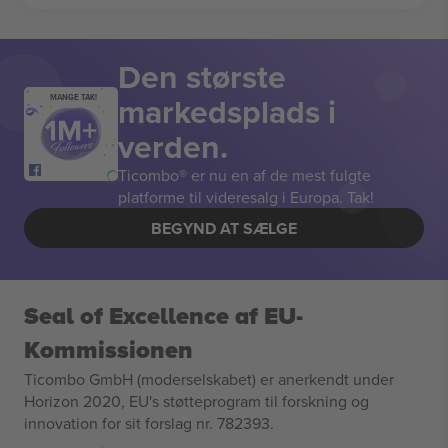
Den største
markedsplads i
MANGE TAK!
verden.
Ticombo® er nu en af de mest fulgte
platforme til videresalg i Europa. Tak!
BEGYND AT SÆLGE
Seal of Excellence af EU-
Kommissionen
Ticombo GmbH (moderselskabet) er anerkendt under
Horizon 2020, EU's støtteprogram til forskning og
innovation for sit forslag nr. 782393.