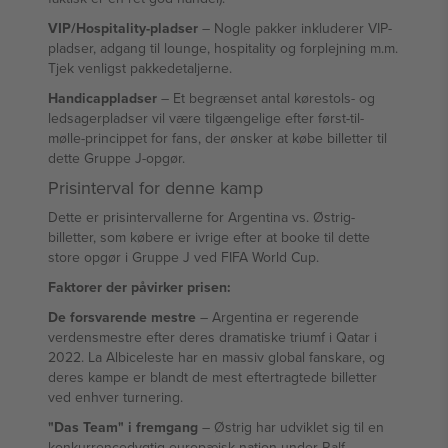
VIP/Hospitality-pladser
– Nogle pakker inkluderer VIP-
pladser, adgang til lounge, hospitality og forplejning m.m.
Tjek venligst pakkedetaljerne.
Handicappladser
– Et begrænset antal kørestols- og
ledsagerpladser vil være tilgængelige efter først-til-
mølle-princippet for fans, der ønsker at købe billetter til
dette Gruppe J-opgør.
Prisinterval for denne kamp
Dette er prisintervallerne for Argentina vs. Østrig-
billetter, som købere er ivrige efter at booke til dette
store opgør i Gruppe J ved FIFA World Cup.
Faktorer der påvirker prisen:
De forsvarende mestre
– Argentina er regerende
verdensmestre efter deres dramatiske triumf i Qatar i
2022. La Albiceleste har en massiv global fanskare, og
deres kampe er blandt de mest eftertragtede billetter
ved enhver turnering.
"Das Team" i fremgang
– Østrig har udviklet sig til en
konkurrencedygtig europæisk nation under Ralf