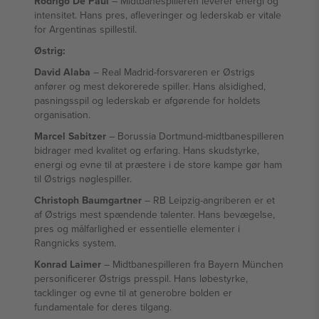
Rodrigo De Paul
– Midtbanespilleren leverer energi og
intensitet. Hans pres, afleveringer og lederskab er vitale
for Argentinas spillestil.
Østrig:
David Alaba
– Real Madrid-forsvareren er Østrigs
anfører og mest dekorerede spiller. Hans alsidighed,
pasningsspil og lederskab er afgørende for holdets
organisation.
Marcel Sabitzer
– Borussia Dortmund-midtbanespilleren
bidrager med kvalitet og erfaring. Hans skudstyrke,
energi og evne til at præstere i de store kampe gør ham
til Østrigs nøglespiller.
Christoph Baumgartner
– RB Leipzig-angriberen er et
af Østrigs mest spændende talenter. Hans bevægelse,
pres og målfarlighed er essentielle elementer i
Rangnicks system.
Konrad Laimer
– Midtbanespilleren fra Bayern München
personificerer Østrigs presspil. Hans løbestyrke,
tacklinger og evne til at generobre bolden er
fundamentale for deres tilgang.