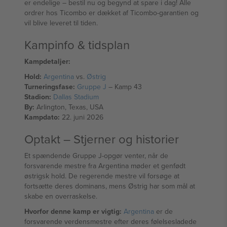
er endelige – bestil nu og begynd at spare i dag! Alle
ordrer hos Ticombo er dækket af Ticombo-garantien og
vil blive leveret til tiden.
Kampinfo & tidsplan
Kampdetaljer:
Hold:
Argentina
vs.
Østrig
Turneringsfase:
Gruppe J
– Kamp 43
Stadion:
Dallas Stadium
By:
Arlington, Texas, USA
Kampdato:
22. juni 2026
Optakt – Stjerner og historier
Et spændende Gruppe J-opgør venter, når de
forsvarende mestre fra Argentina møder et genfødt
østrigsk hold. De regerende mestre vil forsøge at
fortsætte deres dominans, mens Østrig har som mål at
skabe en overraskelse.
Hvorfor denne kamp er vigtig:
Argentina
er de
forsvarende verdensmestre efter deres følelsesladede