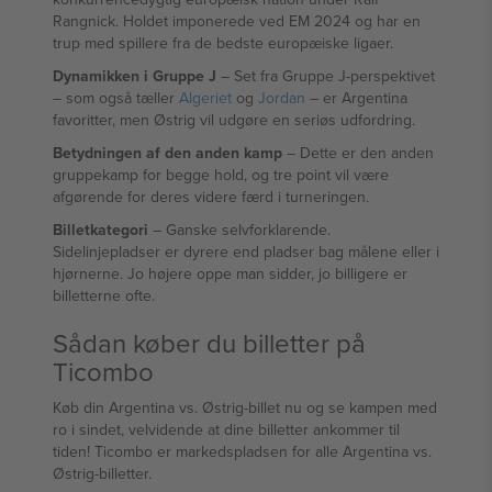
Rangnick. Holdet imponerede ved EM 2024 og har en
trup med spillere fra de bedste europæiske ligaer.
Dynamikken i Gruppe J
– Set fra Gruppe J-perspektivet
– som også tæller
Algeriet
og
Jordan
– er Argentina
favoritter, men Østrig vil udgøre en seriøs udfordring.
Betydningen af den anden kamp
– Dette er den anden
gruppekamp for begge hold, og tre point vil være
afgørende for deres videre færd i turneringen.
Billetkategori
– Ganske selvforklarende.
Sidelinjepladser er dyrere end pladser bag målene eller i
hjørnerne. Jo højere oppe man sidder, jo billigere er
billetterne ofte.
Sådan køber du billetter på
Ticombo
Køb din Argentina vs. Østrig-billet nu og se kampen med
ro i sindet, velvidende at dine billetter ankommer til
tiden! Ticombo er markedspladsen for alle Argentina vs.
Østrig-billetter.