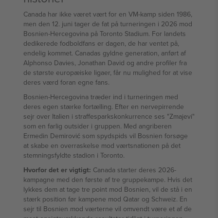
Canada har ikke været vært for en VM-kamp siden 1986,
men den 12. juni tager de fat på turneringen i 2026 mod
Bosnien-Hercegovina på Toronto Stadium. For landets
dedikerede fodboldfans er dagen, de har ventet på,
endelig kommet. Canadas gyldne generation, anført af
Alphonso Davies, Jonathan David og andre profiler fra
de største europæiske ligaer, får nu mulighed for at vise
deres værd foran egne fans.
Bosnien-Hercegovina træder ind i turneringen med
deres egen stærke fortælling. Efter en nervepirrende
sejr over Italien i straffesparkskonkurrence ses "Zmajevi"
som en farlig outsider i gruppen. Med angriberen
Ermedin Demirović som spydspids vil Bosnien forsøge
at skabe en overraskelse mod værtsnationen på det
stemningsfyldte stadion i Toronto.
Hvorfor det er vigtigt:
Canada starter deres 2026-
kampagne med den første af tre gruppekampe. Hvis det
lykkes dem at tage tre point mod Bosnien, vil de stå i en
stærk position før kampene mod Qatar og Schweiz. En
sejr til Bosnien mod værterne vil omvendt være et af de