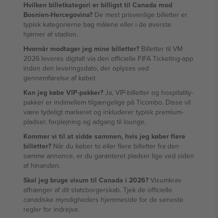
Hvilken billetkategori er billigst til Canada mod
Bosnien-Hercegovina?
De mest prisvenlige billetter er
typisk kategorierne bag målene eller i de øverste
hjørner af stadion.
Hvornår modtager jeg mine billetter?
Billetter til VM
2026 leveres digitalt via den officielle FIFA Ticketing-app
inden den leveringsdato, der oplyses ved
gennemførelse af købet.
Kan jeg købe VIP-pakker?
Ja, VIP-billetter og hospitality-
pakker er indimellem tilgængelige på Ticombo. Disse vil
være tydeligt markeret og inkluderer typisk premium-
pladser, forplejning og adgang til lounge.
Kommer vi til at sidde sammen, hvis jeg køber flere
billetter?
Når du køber to eller flere billetter fra den
samme annonce, er du garanteret pladser lige ved siden
af hinanden.
Skal jeg bruge visum til Canada i 2026?
Visumkrav
afhænger af dit statsborgerskab. Tjek de officielle
canadiske myndigheders hjemmeside for de seneste
regler for indrejse.