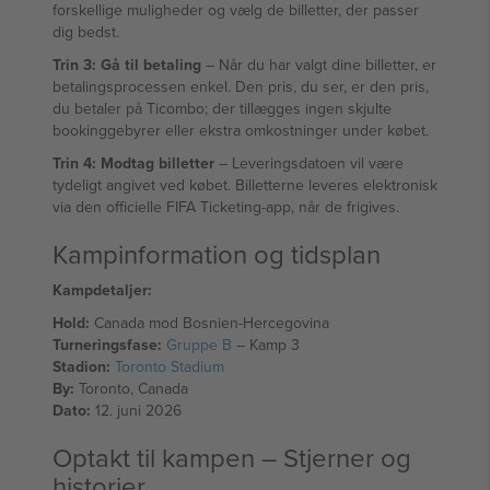
forskellige muligheder og vælg de billetter, der passer
dig bedst.
Trin 3: Gå til betaling
– Når du har valgt dine billetter, er
betalingsprocessen enkel. Den pris, du ser, er den pris,
du betaler på Ticombo; der tillægges ingen skjulte
bookinggebyrer eller ekstra omkostninger under købet.
Trin 4: Modtag billetter
– Leveringsdatoen vil være
tydeligt angivet ved købet. Billetterne leveres elektronisk
via den officielle FIFA Ticketing-app, når de frigives.
Kampinformation og tidsplan
Kampdetaljer:
Hold:
Canada mod Bosnien-Hercegovina
Turneringsfase:
Gruppe B
– Kamp 3
Stadion:
Toronto Stadium
By:
Toronto, Canada
Dato:
12. juni 2026
Optakt til kampen – Stjerner og
historier