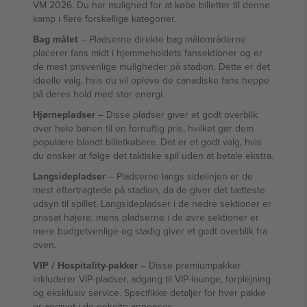
VM 2026. Du har mulighed for at købe billetter til denne
kamp i flere forskellige kategorier.
Bag målet
– Pladserne direkte bag målområderne
placerer fans midt i hjemmeholdets fansektioner og er
de mest prisvenlige muligheder på stadion. Dette er det
ideelle valg, hvis du vil opleve de canadiske fans heppe
på deres hold med stor energi.
Hjørnepladser
– Disse pladser giver et godt overblik
over hele banen til en fornuftig pris, hvilket gør dem
populære blandt billetkøbere. Det er et godt valg, hvis
du ønsker at følge det taktiske spil uden at betale ekstra.
Langsidepladser
– Pladserne langs sidelinjen er de
mest eftertragtede på stadion, da de giver det tætteste
udsyn til spillet. Langsidepladser i de nedre sektioner er
prissat højere, mens pladserne i de øvre sektioner er
mere budgetvenlige og stadig giver et godt overblik fra
oven.
VIP / Hospitality-pakker
– Disse premiumpakker
inkluderer VIP-pladser, adgang til VIP-lounge, forplejning
og eksklusiv service. Specifikke detaljer for hver pakke
er angivet i de enkelte annoncer.