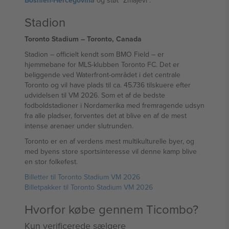
Bosnien-Hercegovina
og støt "Zmajevi".
Stadion
Toronto Stadium – Toronto, Canada
Stadion – officielt kendt som BMO Field – er
hjemmebane for MLS-klubben Toronto FC. Det er
beliggende ved Waterfront-området i det centrale
Toronto og vil have plads til ca. 45.736 tilskuere efter
udvidelsen til VM 2026. Som et af de bedste
fodboldstadioner i Nordamerika med fremragende udsyn
fra alle pladser, forventes det at blive en af de mest
intense arenaer under slutrunden.
Toronto er en af verdens mest multikulturelle byer, og
med byens store sportsinteresse vil denne kamp blive
en stor folkefest.
Billetter til Toronto Stadium VM 2026
Billetpakker til Toronto Stadium VM 2026
Hvorfor købe gennem Ticombo?
Kun verificerede sælgere