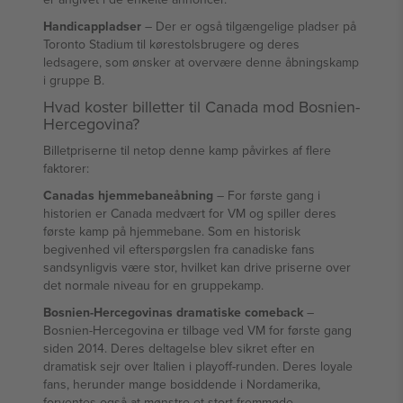
Handicappladser
– Der er også tilgængelige pladser på
Toronto Stadium til kørestolsbrugere og deres
ledsagere, som ønsker at overvære denne åbningskamp
i gruppe B.
Hvad koster billetter til Canada mod Bosnien-
Hercegovina?
Billetpriserne til netop denne kamp påvirkes af flere
faktorer:
Canadas hjemmebaneåbning
– For første gang i
historien er Canada medvært for VM og spiller deres
første kamp på hjemmebane. Som en historisk
begivenhed vil efterspørgslen fra canadiske fans
sandsynligvis være stor, hvilket kan drive priserne over
det normale niveau for en gruppekamp.
Bosnien-Hercegovinas dramatiske comeback
–
Bosnien-Hercegovina er tilbage ved VM for første gang
siden 2014. Deres deltagelse blev sikret efter en
dramatisk sejr over Italien i playoff-runden. Deres loyale
fans, herunder mange bosiddende i Nordamerika,
forventes også at mønstre et stort fremmøde.