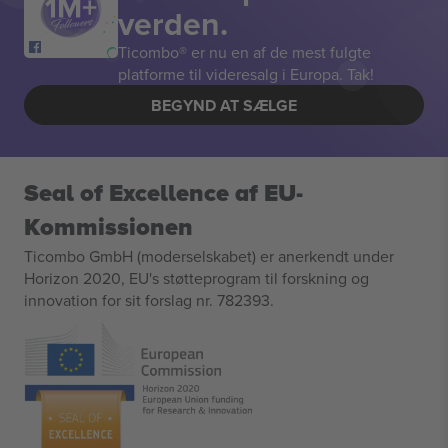
verden.
Ticombo® er nu en af de mest fulgte
platforme til videresalg i Europa. Tak!
BEGYND AT SÆLGE
Seal of Excellence af EU-
Kommissionen
Ticombo GmbH (moderselskabet) er anerkendt under
Horizon 2020, EU's støtteprogram til forskning og
innovation for sit forslag nr. 782393.