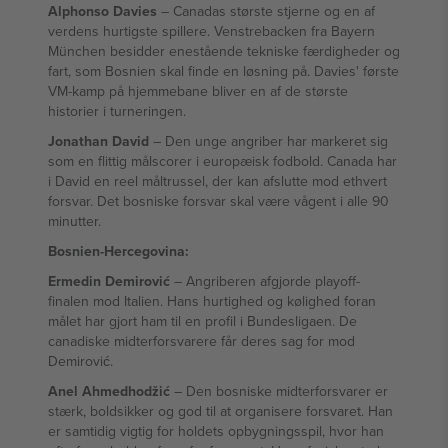
Alphonso Davies
– Canadas største stjerne og en af
verdens hurtigste spillere. Venstrebacken fra Bayern
München besidder enestående tekniske færdigheder og
fart, som Bosnien skal finde en løsning på. Davies' første
VM-kamp på hjemmebane bliver en af de største
historier i turneringen.
Jonathan David
– Den unge angriber har markeret sig
som en flittig målscorer i europæisk fodbold. Canada har
i David en reel måltrussel, der kan afslutte mod ethvert
forsvar. Det bosniske forsvar skal være vågent i alle 90
minutter.
Bosnien-Hercegovina:
Ermedin Demirović
– Angriberen afgjorde playoff-
finalen mod Italien. Hans hurtighed og kølighed foran
målet har gjort ham til en profil i Bundesligaen. De
canadiske midterforsvarere får deres sag for mod
Demirović.
Anel Ahmedhodžić
– Den bosniske midterforsvarer er
stærk, boldsikker og god til at organisere forsvaret. Han
er samtidig vigtig for holdets opbygningsspil, hvor han