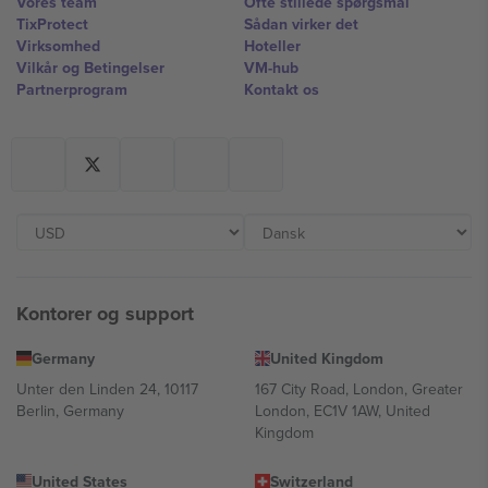
Vores team
Ofte stillede spørgsmål
TixProtect
Sådan virker det
Virksomhed
Hoteller
Vilkår og Betingelser
VM-hub
Partnerprogram
Kontakt os
Kontorer og support
Germany
United Kingdom
Unter den Linden 24, 10117
167 City Road, London, Greater
Berlin, Germany
London, EC1V 1AW, United
Kingdom
United States
Switzerland