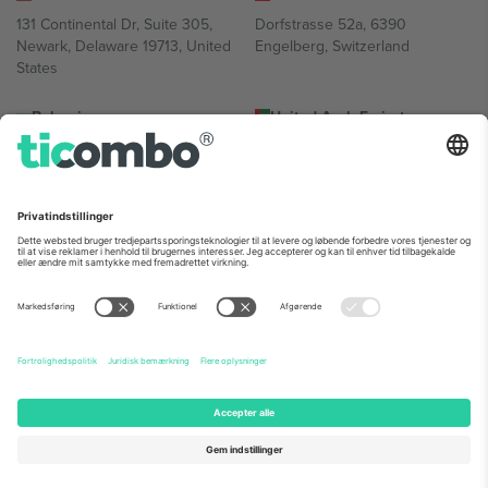
131 Continental Dr, Suite 305,
Dorfstrasse 52a, 6390
Newark, Delaware 19713, United
Engelberg, Switzerland
States
Bulgaria
United Arab Emirates
Regus Sofia City West, bul
UAE Dubai Silicon Oasis, DDP
Totleben 53-55, 1606 Sofia,
Building A1, Office 302, Dubai,
Bulgaria
United Arab Emirates
Mexico
Av Chapultepec 360, Roma
Norte, Cuauhtémoc, 06700
Ciudad de México, CDMX,
Mexico
Platformsudbyderens juridiske enhed kan variere afhængigt af
sted, begivenhed og/eller domæne. For detaljer se den specifikke
begivenhedsside, tryk og vilkår.,
Virksomhed
og
Vilkår.
© 2026
Ticombo. Alle rettigheder forbeholdes.