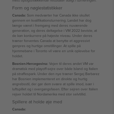
mest opsigtsvækkende resultater tidligt i turneringen.
Form og nøglestatistikker
Canada:
Som medværter har Canada ikke skullet
gennem en kvalifikationsturnering. Landet har dog
længe været i fremgang med deres nuværende
generation, og deres deltagelse i VM 2022 beviste, at
de kan konkurrere på højeste niveau. Under deres
træner forventes Canada at benytte et aggressivt
genpres og hurtige omstillinger. At spille på
hjemmebane i Toronto vil være en unik oplevelse for
holdet.
Bosnien-Hercegovina:
Vejen til deres andet VM var
dramatisk med playoff-sejre over både Island og Italien
på straffespark. Under den nye træner Sergej Barbarez
har Bosnien implementeret en direkte og hurtig
angrebsstil, der gør dem svære at spille imod, især i
luftspillet og i overgangsfasen. Efter sejren over Italien
rejser holdet til Nordamerika med stor selvtillid.
Spillere at holde øje med
Canada: