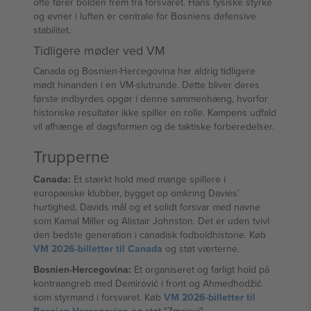
ofte fører bolden frem fra forsvaret. Hans fysiske styrke
og evner i luften er centrale for Bosniens defensive
stabilitet.
Tidligere møder ved VM
Canada og Bosnien-Hercegovina har aldrig tidligere
mødt hinanden i en VM-slutrunde. Dette bliver deres
første indbyrdes opgør i denne sammenhæng, hvorfor
historiske resultater ikke spiller en rolle. Kampens udfald
vil afhænge af dagsformen og de taktiske forberedelser.
Trupperne
Canada:
Et stærkt hold med mange spillere i
europæiske klubber, bygget op omkring Davies’
hurtighed, Davids mål og et solidt forsvar med navne
som Kamal Miller og Alistair Johnston. Det er uden tvivl
den bedste generation i canadisk fodboldhistorie. Køb
VM 2026-billetter til Canada
og støt værterne.
Bosnien-Hercegovina:
Et organiseret og farligt hold på
kontraangreb med Demirović i front og Ahmedhodžić
som styrmand i forsvaret. Køb
VM 2026-billetter til