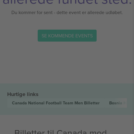
Du kommer for sent - dette event er allerede udløbet.
SE KOMMENDE EVENTS
Hurtige links
Canada National Football Team Men
Billetter
Bosnia Herz
Billetter til Canada mod