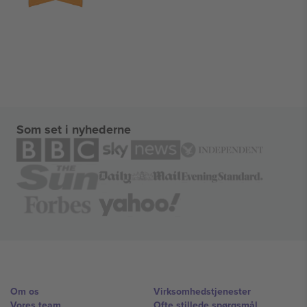
Som set i nyhederne
Om os
Virksomhedstjenester
Vores team
Ofte stillede spørgsmål