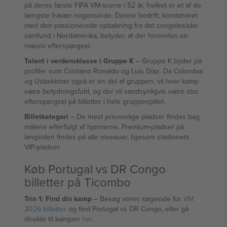
på deres første FIFA VM-scene i 52 år, hvilket er et af de
længste fravær nogensinde. Denne bedrift, kombineret
med den passionerede opbakning fra det congolesiske
samfund i Nordamerika, betyder, at der forventes en
massiv efterspørgsel.
Talent i verdensklasse i Gruppe K
– Gruppe K byder på
profiler som Cristiano Ronaldo og Luis Díaz. Da Colombia
og Usbekistan også er en del af gruppen, vil hver kamp
være betydningsfuld, og der vil sandsynligvis være stor
efterspørgsel på billetter i hele gruppespillet.
Billetkategori
– De mest prisvenlige pladser findes bag
målene efterfulgt af hjørnerne. Premium-pladser på
langsiden findes på alle niveauer, ligesom stadionets
VIP-pladser.
Køb Portugal vs DR Congo
billetter på Ticombo
Trin 1: Find din kamp
– Besøg vores søgeside for
VM
2026 billetter
og find Portugal vs DR Congo, eller gå
direkte til kampen
her
.