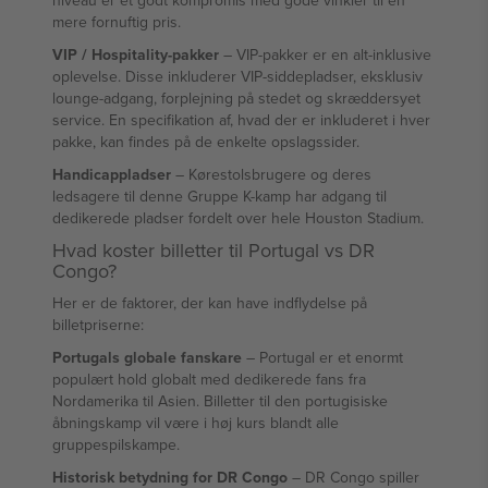
niveau er et godt kompromis med gode vinkler til en
mere fornuftig pris.
VIP / Hospitality-pakker
– VIP-pakker er en alt-inklusive
oplevelse. Disse inkluderer VIP-siddepladser, eksklusiv
lounge-adgang, forplejning på stedet og skræddersyet
service. En specifikation af, hvad der er inkluderet i hver
pakke, kan findes på de enkelte opslagssider.
Handicappladser
– Kørestolsbrugere og deres
ledsagere til denne Gruppe K-kamp har adgang til
dedikerede pladser fordelt over hele Houston Stadium.
Hvad koster billetter til Portugal vs DR
Congo?
Her er de faktorer, der kan have indflydelse på
billetpriserne:
Portugals globale fanskare
– Portugal er et enormt
populært hold globalt med dedikerede fans fra
Nordamerika til Asien. Billetter til den portugisiske
åbningskamp vil være i høj kurs blandt alle
gruppespilskampe.
Historisk betydning for DR Congo
– DR Congo spiller