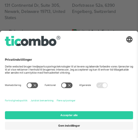
131 Continental Dr, Suite 305,
Dorfstrasse 52a, 6390
Newark, Delaware 19713, United
Engelberg, Switzerland
States
Bulgaria
United Arab Emirates
Regus Sofia City West, bul
UAE Dubai Silicon Oasis, DDP
Totleben 53-55, 1606 Sofia,
Building A1, Office 302, Dubai,
Bulgaria
United Arab Emirates
Mexico
Av Chapultepec 360, Roma
Norte, Cuauhtémoc, 06700
Ciudad de México, CDMX,
Mexico
Platformsudbyderens juridiske enhed kan variere afhængigt af
sted, begivenhed og/eller domæne. For detaljer se den specifikke
begivenhedsside, tryk og vilkår.,
Virksomhed
og
Vilkår.
© 2026
Ticombo. Alle rettigheder forbeholdes.