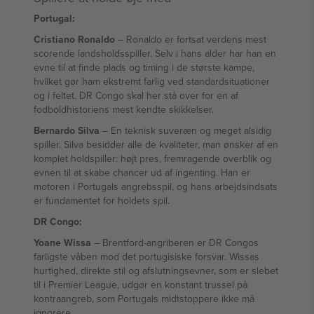
Portugal:
Cristiano Ronaldo
– Ronaldo er fortsat verdens mest
scorende landsholdsspiller. Selv i hans alder har han en
evne til at finde plads og timing i de største kampe,
hvilket gør ham ekstremt farlig ved standardsituationer
og i feltet. DR Congo skal her stå over for en af
fodboldhistoriens mest kendte skikkelser.
Bernardo Silva
– En teknisk suveræn og meget alsidig
spiller. Silva besidder alle de kvaliteter, man ønsker af en
komplet holdspiller: højt pres, fremragende overblik og
evnen til at skabe chancer ud af ingenting. Han er
motoren i Portugals angrebsspil, og hans arbejdsindsats
er fundamentet for holdets spil.
DR Congo:
Yoane Wissa
– Brentford-angriberen er DR Congos
farligste våben mod det portugisiske forsvar. Wissas
hurtighed, direkte stil og afslutningsevner, som er slebet
til i Premier League, udgør en konstant trussel på
kontraangreb, som Portugals midtstoppere ikke må
ignorere.