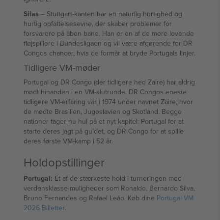
Silas
– Stuttgart-kanten har en naturlig hurtighed og
hurtig opfattelsesevne, der skaber problemer for
forsvarere på åben bane. Han er en af de mere lovende
fløjspillere i Bundesligaen og vil være afgørende for DR
Congos chancer, hvis de formår at bryde Portugals linjer.
Tidligere VM-møder
Portugal og DR Congo (der tidligere hed Zaire) har aldrig
mødt hinanden i en VM-slutrunde. DR Congos eneste
tidligere VM-erfaring var i 1974 under navnet Zaire, hvor
de mødte Brasilien, Jugoslavien og Skotland. Begge
nationer tager nu hul på et nyt kapitel: Portugal for at
starte deres jagt på guldet, og DR Congo for at spille
deres første VM-kamp i 52 år.
Holdopstillinger
Portugal:
Et af de stærkeste hold i turneringen med
verdensklasse-muligheder som Ronaldo, Bernardo Silva,
Bruno Fernandes og Rafael Leão. Køb dine
Portugal VM
2026 Billetter
.