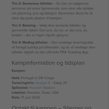
Trin 2: Gennemse billetter
– Du kan se sælgernes
annoncer på vores hjemmeside, som viser alle detaljer
om placering, pris og kategori. Gennemse disse for at
sikre dig gode pladser til kampen.
Trin 3: Betaling
– Vælg dine ønskede billetter og
gennemfør købet. Den pris, du ser, er den pris, du
betaler – der er ingen skjulte gebyrer.
Trin 4: Modtag billetter
– Den endelige leveringsdato
vil fremgå tydeligt på billetsiden, og du vil modtage dine
billetter digitalt via den officielle FIFA Ticketing App.
Kampinformation og tidsplan
Kampen:
Hold:
Portugal vs DR Congo
Turneringstrin:
Gruppe K
– Kamp 23
Spillested:
Houston Stadium
Lokation:
Houston, Texas, USA
Dato:
17. juni 2026
Optakt til kampen – Stjerner og