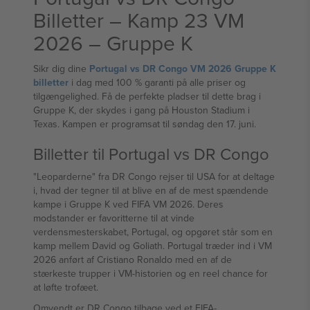
Billetter – Kamp 23 VM
2026 – Gruppe K
Sikr dig dine
Portugal vs DR Congo VM 2026 Gruppe K
billetter
i dag med 100 % garanti på alle priser og
tilgængelighed. Få de perfekte pladser til dette brag i
Gruppe K, der skydes i gang på Houston Stadium i
Texas. Kampen er programsat til søndag den 17. juni.
Billetter til Portugal vs DR Congo
"Leoparderne" fra DR Congo rejser til USA for at deltage
i, hvad der tegner til at blive en af de mest spændende
kampe i Gruppe K ved FIFA VM 2026. Deres
modstander er favoritterne til at vinde
verdensmesterskabet, Portugal, og opgøret står som en
kamp mellem David og Goliath. Portugal træder ind i VM
2026 anført af Cristiano Ronaldo med en af de
stærkeste trupper i VM-historien og en reel chance for
at løfte trofæet.
Omvendt er DR Congo tilbage ved et FIFA-