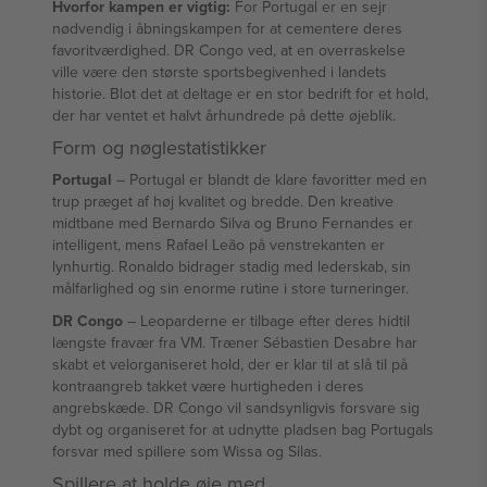
Hvorfor kampen er vigtig:
For Portugal er en sejr
nødvendig i åbningskampen for at cementere deres
favoritværdighed. DR Congo ved, at en overraskelse
ville være den største sportsbegivenhed i landets
historie. Blot det at deltage er en stor bedrift for et hold,
der har ventet et halvt århundrede på dette øjeblik.
Form og nøglestatistikker
Portugal
– Portugal er blandt de klare favoritter med en
trup præget af høj kvalitet og bredde. Den kreative
midtbane med Bernardo Silva og Bruno Fernandes er
intelligent, mens Rafael Leão på venstrekanten er
lynhurtig. Ronaldo bidrager stadig med lederskab, sin
målfarlighed og sin enorme rutine i store turneringer.
DR Congo
– Leoparderne er tilbage efter deres hidtil
længste fravær fra VM. Træner Sébastien Desabre har
skabt et velorganiseret hold, der er klar til at slå til på
kontraangreb takket være hurtigheden i deres
angrebskæde. DR Congo vil sandsynligvis forsvare sig
dybt og organiseret for at udnytte pladsen bag Portugals
forsvar med spillere som Wissa og Silas.
Spillere at holde øje med