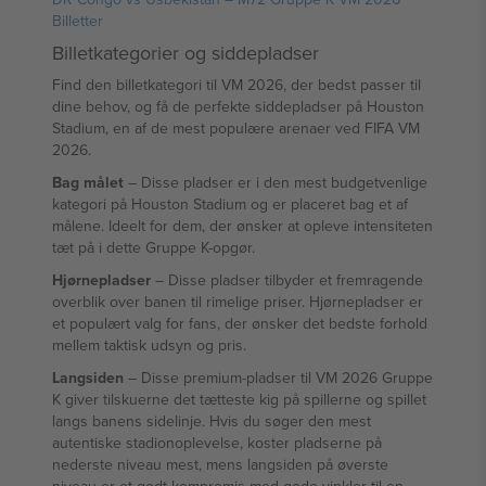
Billetter
Billetkategorier og siddepladser
Find den billetkategori til VM 2026, der bedst passer til
dine behov, og få de perfekte siddepladser på Houston
Stadium, en af de mest populære arenaer ved FIFA VM
2026.
Bag målet
– Disse pladser er i den mest budgetvenlige
kategori på Houston Stadium og er placeret bag et af
målene. Ideelt for dem, der ønsker at opleve intensiteten
tæt på i dette Gruppe K-opgør.
Hjørnepladser
– Disse pladser tilbyder et fremragende
overblik over banen til rimelige priser. Hjørnepladser er
et populært valg for fans, der ønsker det bedste forhold
mellem taktisk udsyn og pris.
Langsiden
– Disse premium-pladser til VM 2026 Gruppe
K giver tilskuerne det tætteste kig på spillerne og spillet
langs banens sidelinje. Hvis du søger den mest
autentiske stadionoplevelse, koster pladserne på
nederste niveau mest, mens langsiden på øverste