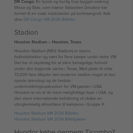
DR Congo:
En fysisk og hurtig trup bygget omkring
Wissa og Silas, som træner Sébastien Desabre har
formet til en svær modstander på kontraangreb. Køb
dine
DR Congo VM 2026 Billetter
.
Stadion
Houston Stadium – Houston, Texas
Houston Stadium (NRG Stadium) er byens
fodboldstadion og vært for flere kampe under dette VM.
Det har et skydetag for at sikre behagelige forhold
under den bagende varme i Texas. Med plads til cirka
72.000 fans tilbyder det moderne stadion noget af den
nyeste teknologi og de bedste
underholdningsoplevelser for VM-gæster i USA.
Houston er en af de mest mangfoldige byer i USA, og
den store internationale befolkning vil skabe en
uforglemmelig atmosfære til kampene i Gruppe K.
Houston Stadium VM 2026 Billetter
Houston Stadium VM 2026 Billetpakker
Hvorfor købe gennem Ticombo?