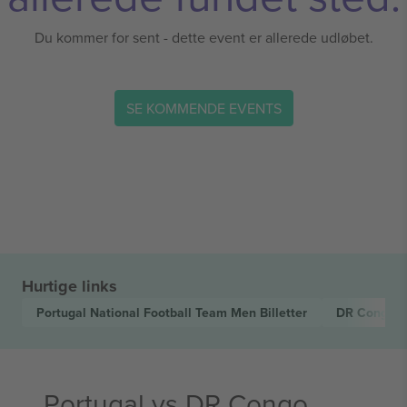
Du kommer for sent - dette event er allerede udløbet.
SE KOMMENDE EVENTS
Hurtige links
Portugal National Football Team Men
Billetter
DR Congo N
Portugal vs DR Congo