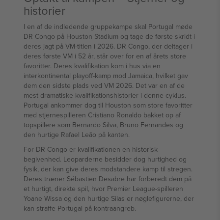
historier
I en af de indledende gruppekampe skal Portugal møde
DR Congo på Houston Stadium og tage de første skridt i
deres jagt på VM-titlen i 2026. DR Congo, der deltager i
deres første VM i 52 år, står over for en af årets store
favoritter. Deres kvalifikation kom i hus via en
interkontinental playoff-kamp mod Jamaica, hvilket gav
dem den sidste plads ved VM 2026. Det var en af de
mest dramatiske kvalifikationshistorier i denne cyklus.
Portugal ankommer dog til Houston som store favoritter
med stjernespilleren Cristiano Ronaldo bakket op af
topspillere som Bernardo Silva, Bruno Fernandes og
den hurtige Rafael Leão på kanten.
For DR Congo er kvalifikationen en historisk
begivenhed. Leoparderne besidder dog hurtighed og
fysik, der kan give deres modstandere kamp til stregen.
Deres træner Sébastien Desabre har forberedt dem på
et hurtigt, direkte spil, hvor Premier League-spilleren
Yoane Wissa og den hurtige Silas er nøglefigurerne, der
kan straffe Portugal på kontraangreb.