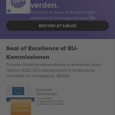
verden.
Ticombo® er nu en af de mest fulgte
platforme til videresalg i Europa. Tak!
BEGYND AT SÆLGE
Seal of Excellence af EU-
Kommissionen
Ticombo GmbH (moderselskabet) er anerkendt under
Horizon 2020, EU's støtteprogram til forskning og
innovation for sit forslag nr. 782393.