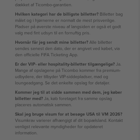
dækket af Ticombo-garantien.
Hvilken kategori har de billigste billetter?
Billetter bag
målet og i hjørnerne er normalt de mest prisvenlige.
Pladser på øverste niveau af langsiden er også et godt
valg med fint udsyn til en fornuftig pris.
Hvornår får jeg sendt mine billetter?
Alle billetter
sendes senest den dato, der er angivet ved købet, via
den officielle FIFA Ticketing App.
Er der VIP- eller hospitality-billetter tilgængelige?
Ja.
Mange af opslagene på Ticombo kommer fra premium-
udbydere, der tilbyder VIP-siddepladser, mad og
loungeadgang. Se det enkelte opslag for detaljer.
Kommer jeg til at sidde sammen med dem, jeg køber
billetter med?
Ja, køb foretaget fra samme opslag
placeres automatisk sammen.
Skal jeg bruge visum for at besøge USA til VM 2026?
Visumkrav varierer afhængigt af dit bopælsland. Kontakt
venligst relevante myndigheder for opdateret
information.