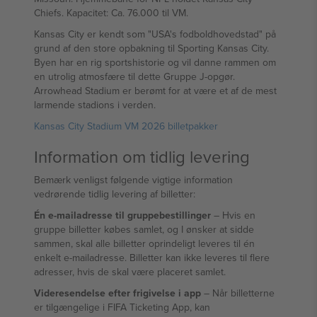
Chiefs. Kapacitet: Ca. 76.000 til VM.
Kansas City er kendt som "USA's fodboldhovedstad" på
grund af den store opbakning til Sporting Kansas City.
Byen har en rig sportshistorie og vil danne rammen om
en utrolig atmosfære til dette Gruppe J-opgør.
Arrowhead Stadium er berømt for at være et af de mest
larmende stadions i verden.
Kansas City Stadium VM 2026 billetpakker
Information om tidlig levering
Bemærk venligst følgende vigtige information
vedrørende tidlig levering af billetter:
Én e-mailadresse til gruppebestillinger
– Hvis en
gruppe billetter købes samlet, og I ønsker at sidde
sammen, skal alle billetter oprindeligt leveres til én
enkelt e-mailadresse. Billetter kan ikke leveres til flere
adresser, hvis de skal være placeret samlet.
Videresendelse efter frigivelse i app
– Når billetterne
er tilgængelige i FIFA Ticketing App, kan