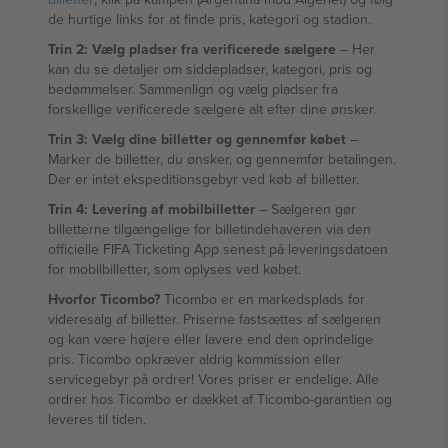
de hurtige links for at finde pris, kategori og stadion.
Trin 2: Vælg pladser fra verificerede sælgere
– Her
kan du se detaljer om siddepladser, kategori, pris og
bedømmelser. Sammenlign og vælg pladser fra
forskellige verificerede sælgere alt efter dine ønsker.
Trin 3: Vælg dine billetter og gennemfør købet
–
Marker de billetter, du ønsker, og gennemfør betalingen.
Der er intet ekspeditionsgebyr ved køb af billetter.
Trin 4: Levering af mobilbilletter
– Sælgeren gør
billetterne tilgængelige for billetindehaveren via den
officielle FIFA Ticketing App senest på leveringsdatoen
for mobilbilletter, som oplyses ved købet.
Hvorfor Ticombo?
Ticombo er en markedsplads for
videresalg af billetter. Priserne fastsættes af sælgeren
og kan være højere eller lavere end den oprindelige
pris. Ticombo opkræver aldrig kommission eller
servicegebyr på ordrer! Vores priser er endelige. Alle
ordrer hos Ticombo er dækket af Ticombo-garantien og
leveres til tiden.