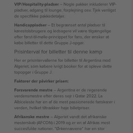
VIP/Hospitality-pladser
– Nogle pakker inkluderer VIP-
pladser, adgang til lounge, forplejning osv. Tjek venligst
de specifikke pakkedetaljer.
Handicappladser
– Et begrænset antal pladser til
kørestolsbrugere og ledsagere vil være tilgængelige
efter først-til-mølle-princippet for fans, der ønsker at
købe billetter til dette Gruppe J-opgør.
Prisinterval for billetter til denne kamp
Her er prisintervallerne for billetter til Argentina mod
Algeriet, som købere ivrigt booker for at opleve dette
topopgør i Gruppe J.
Faktorer der påvirker prisen:
Forsvarende mestre
– Argentina er de regerende
verdensmestre efter deres sejr i Qatar 2022. La
Albiceleste har en af de mest passionerede fanskarer i
verden, hvilket tiltrækker høje billetpriser.
Afrikanske mestre
– Algeriet vandt det afrikanske
mesterskab (AFCON) i 2019 og er en af Afrikas mest
succesfulde nationer. "Ørkenrævene" har en stor