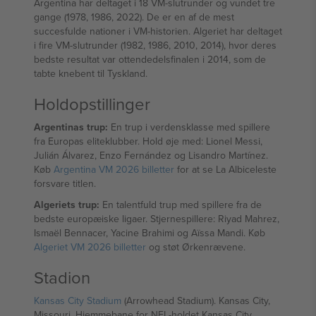
Argentina har deltaget i 18 VM-slutrunder og vundet tre
gange (1978, 1986, 2022). De er en af de mest
succesfulde nationer i VM-historien. Algeriet har deltaget
i fire VM-slutrunder (1982, 1986, 2010, 2014), hvor deres
bedste resultat var ottendedelsfinalen i 2014, som de
tabte knebent til Tyskland.
Holdopstillinger
Argentinas trup:
En trup i verdensklasse med spillere
fra Europas eliteklubber. Hold øje med: Lionel Messi,
Julián Álvarez, Enzo Fernández og Lisandro Martínez.
Køb
Argentina VM 2026 billetter
for at se La Albiceleste
forsvare titlen.
Algeriets trup:
En talentfuld trup med spillere fra de
bedste europæiske ligaer. Stjernespillere: Riyad Mahrez,
Ismaël Bennacer, Yacine Brahimi og Aïssa Mandi. Køb
Algeriet VM 2026 billetter
og støt Ørkenrævene.
Stadion
Kansas City Stadium
(Arrowhead Stadium). Kansas City,
Missouri. Hjemmebane for NFL-holdet Kansas City