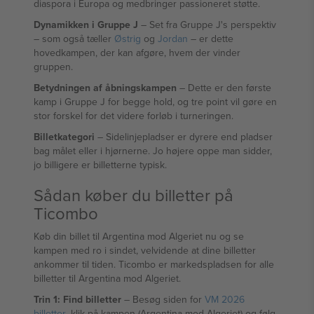
diaspora i Europa og medbringer passioneret støtte.
Dynamikken i Gruppe J
– Set fra Gruppe J's perspektiv
– som også tæller
Østrig
og
Jordan
– er dette
hovedkampen, der kan afgøre, hvem der vinder
gruppen.
Betydningen af åbningskampen
– Dette er den første
kamp i Gruppe J for begge hold, og tre point vil gøre en
stor forskel for det videre forløb i turneringen.
Billetkategori
– Sidelinjepladser er dyrere end pladser
bag målet eller i hjørnerne. Jo højere oppe man sidder,
jo billigere er billetterne typisk.
Sådan køber du billetter på
Ticombo
Køb din billet til Argentina mod Algeriet nu og se
kampen med ro i sindet, velvidende at dine billetter
ankommer til tiden. Ticombo er markedspladsen for alle
billetter til Argentina mod Algeriet.
Trin 1: Find billetter
– Besøg siden for
VM 2026
billetter
, klik på kampen (Argentina mod Algeriet) og følg