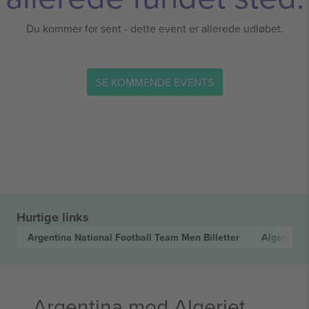
Du kommer for sent - dette event er allerede udløbet.
SE KOMMENDE EVENTS
Hurtige links
Argentina National Football Team Men
Billetter
Algeria N
Argentina mod Algeriet