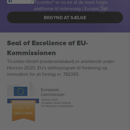
Ticombo® er nu en af de mest fulgte
platforme til videresalg i Europa. Tak!
BEGYND AT SÆLGE
Seal of Excellence af EU-
Kommissionen
Ticombo GmbH (moderselskabet) er anerkendt under
Horizon 2020, EU's støtteprogram til forskning og
innovation for sit forslag nr. 782393.