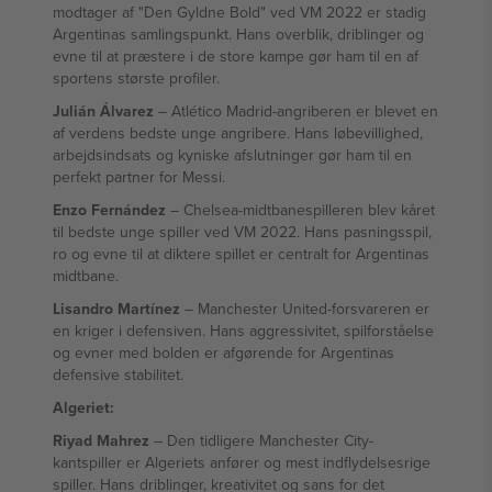
modtager af "Den Gyldne Bold" ved VM 2022 er stadig
Argentinas samlingspunkt. Hans overblik, driblinger og
evne til at præstere i de store kampe gør ham til en af
sportens største profiler.
Julián Álvarez
– Atlético Madrid-angriberen er blevet en
af verdens bedste unge angribere. Hans løbevillighed,
arbejdsindsats og kyniske afslutninger gør ham til en
perfekt partner for Messi.
Enzo Fernández
– Chelsea-midtbanespilleren blev kåret
til bedste unge spiller ved VM 2022. Hans pasningsspil,
ro og evne til at diktere spillet er centralt for Argentinas
midtbane.
Lisandro Martínez
– Manchester United-forsvareren er
en kriger i defensiven. Hans aggressivitet, spilforståelse
og evner med bolden er afgørende for Argentinas
defensive stabilitet.
Algeriet:
Riyad Mahrez
– Den tidligere Manchester City-
kantspiller er Algeriets anfører og mest indflydelsesrige
spiller. Hans driblinger, kreativitet og sans for det