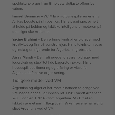
spektakulære gør ham til holdets vigtigste offensive
våben.
Ismaël Bennacer
– AC Milan-midtbanespilleren er en af
Afrikas bedste på sin position. Hans pasninger, evne til
at holde på bolden og taktiske intelligens er motoren på
den algeriske midtbane.
Yacine Brahimi
– Den erfarne kantspiller bidrager med
kreativitet og flair på venstrefløjen. Hans tekniske niveau
og indlæg er afgørende for Algeriets angrebsspil.
Aïssa Mandi
– Den rutinerede forsvarer bidrager med
lederskab og stabilitet i de bagerste rækker. Hans
hovedspil, positionering og erfaring er vitale for
Algeriets defensive organisering.
Tidligere møder ved VM
Argentina og Algeriet har mødt hinanden to gange ved
VM, begge gange i gruppespillet. I 1982 vandt Argentina
2-0 i Spanien. I 2014 vandt Argentina 2-1 i Brasilien
takket være et mål i tillægstiden. Ørkenrævene har aldrig
slået Argentina ved et VM.