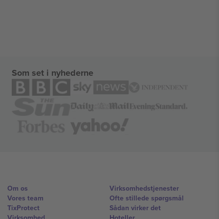
Som set i nyhederne
Om os
Virksomhedstjenester
Vores team
Ofte stillede spørgsmål
TixProtect
Sådan virker det
Virksomhed
Hoteller