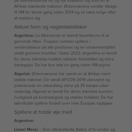
på overbevisende vis og har etableret sig som en af
Afrikas stærkeste nationer. Ørkenrævene vender tilbage
til VM for første gang siden 2014 og vil være ivrige efter
at markere sig.
Aktuel form og nøglestatistikker
Argentina:
La Albiceleste er blandt favoritterne til at
genvinde titlen. Truppen rummer spillere i
verdensklasse på alle positioner og en vindermentalitet
skabt gennem triumfen i Qatar 2022. Argentina er kendt
for deres tekniske kvalitet, taktiske fleksibilitet og store
kampgejst. De har kun tabt én gang siden VM-sejren.
Algeriet:
Ørkenrævene har været en af Afrikas mest
stabile nationer. De vandt AFCON 2019 ubesejret og
præsterede en rekordlang stime på 35 kampe uden
nederlag. Algeriet er kendt for deres tekniske kunnen,
hurtighed på kontraangreb og stærke holdånd. De har
talentfulde spillere fordelt over hele Europas topligaer.
Spillere at holde øje med
Argentina:
Lionel Messi
– Den ottedobbelte Ballon d'Or-vinder og