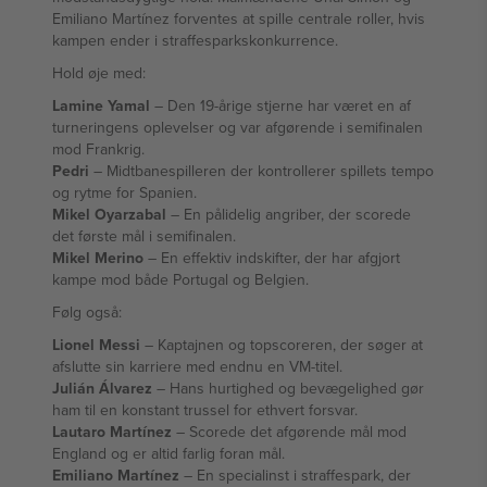
Emiliano Martínez forventes at spille centrale roller, hvis
kampen ender i straffesparkskonkurrence.
Hold øje med:
Lamine Yamal
– Den 19-årige stjerne har været en af
turneringens oplevelser og var afgørende i semifinalen
mod Frankrig.
Pedri
– Midtbanespilleren der kontrollerer spillets tempo
og rytme for Spanien.
Mikel Oyarzabal
– En pålidelig angriber, der scorede
det første mål i semifinalen.
Mikel Merino
– En effektiv indskifter, der har afgjort
kampe mod både Portugal og Belgien.
Følg også:
Lionel Messi
– Kaptajnen og topscoreren, der søger at
afslutte sin karriere med endnu en VM-titel.
Julián Álvarez
– Hans hurtighed og bevægelighed gør
ham til en konstant trussel for ethvert forsvar.
Lautaro Martínez
– Scorede det afgørende mål mod
England og er altid farlig foran mål.
Emiliano Martínez
– En specialinst i straffespark, der