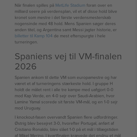
Når finalen spilles på
MetLife Stadium
foran over en
milliard seere på verdensplan, vil et af disse hold blive
kronet som mestre i det første verdensmesterskab
nogensinde med 48 hold. Mens Spanien søger deres
anden titel, og Argentina samt Messi jagter historie, er
billetter til Kamp 104
de mest efterspurgte i hele
turneringen.
Spaniens vej til VM-finalen
2026
Spanien ankom til dette VM som europamestre og har
været et af turneringens stærkeste hold. I gruppe H
holdt de målet rent i alle tre kampe med uafgjort 0-0
mod Kap Verde, en 4-0 sejr over Saudi-Arabien, hvor
Lamine Yamal scorede sit første VM-mål, og en 1-0 sejr
mod Uruguay.
I knockout-fasen overvandt Spanien flere udfordringer.
Østrig blev besejret 3-0, hvorefter Portugal, anført af
Cristiano Ronaldo, blev slået 1-0 på et mål i tillægstiden
af Mikel Merino. I kvartfinalen krævede det endnu et mål