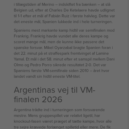
i tillægstiden af Merino – indskiftet fra bænken – at slå
Belgien ud, efter at Charles De Ketelaere havde udlignet
til 1-1 efter et mål af Fabián Ruiz i første halvleg. Dette var
det eneste mål, Spanien lukkede ind i hele turneringen.
Spaniens mest markante kamp hidtil var semifinalen mod
Frankrig. Frankrig havde vundet alle deres kampe og
scoret mange mål, men de kunne ikke passere det
spanske forsvar. Mikel Oyarzabal bragte Spanien foran i
det 22. minut på et straffespark fremtvinget af Lamine
Yamal. Et mål i det 58. minut efter et samspil mellem Dani
Olmo og Pedro Porro sikrede resultatet 2-0. Det var
Spaniens første VM-semifinale siden 2010 – året hvor
landet vandt sin hidtil eneste VM-titel.
Argentinas vej til VM-
finalen 2026
Argentina trådte ind i turneringen som forsvarende
mestre. Mens gruppespillet var relativt ligetil, har
knockout-fasen været præget af tætte kampe, hvor alle
tre sejre krævede forlænget spilletid eller mere. De fik