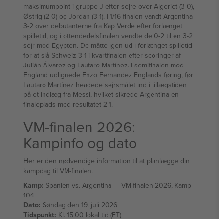
maksimumpoint i gruppe J efter sejre over Algeriet (3-0),
Østrig (2-0) og Jordan (3-1). I 1/16-finalen vandt Argentina
3-2 over debutanterne fra Kap Verde efter forlænget
spilletid, og i ottendedelsfinalen vendte de 0-2 til en 3-2
sejr mod Egypten. De måtte igen ud i forlænget spilletid
for at slå Schweiz 3-1 i kvartfinalen efter scoringer af
Julián Álvarez og Lautaro Martínez. I semifinalen mod
England udlignede Enzo Fernandez Englands føring, før
Lautaro Martínez headede sejrsmålet ind i tillægstiden
på et indlæg fra Messi, hvilket sikrede Argentina en
finaleplads med resultatet 2-1.
VM-finalen 2026:
Kampinfo og dato
Her er den nødvendige information til at planlægge din
kampdag til VM-finalen.
Kamp:
Spanien vs. Argentina — VM-finalen 2026, Kamp
104
Dato:
Søndag den 19. juli 2026
Tidspunkt:
Kl. 15:00 lokal tid (ET)