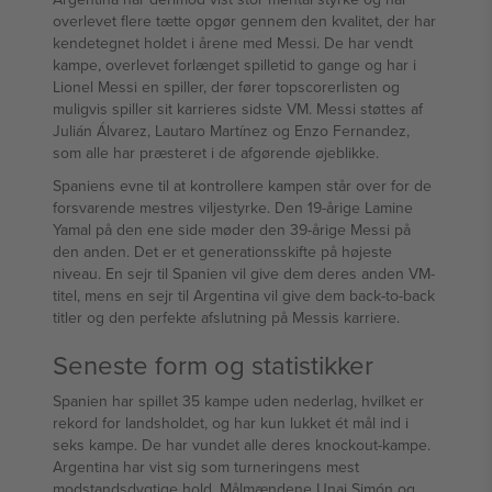
overlevet flere tætte opgør gennem den kvalitet, der har
kendetegnet holdet i årene med Messi. De har vendt
kampe, overlevet forlænget spilletid to gange og har i
Lionel Messi en spiller, der fører topscorerlisten og
muligvis spiller sit karrieres sidste VM. Messi støttes af
Julián Álvarez, Lautaro Martínez og Enzo Fernandez,
som alle har præsteret i de afgørende øjeblikke.
Spaniens evne til at kontrollere kampen står over for de
forsvarende mestres viljestyrke. Den 19-årige Lamine
Yamal på den ene side møder den 39-årige Messi på
den anden. Det er et generationsskifte på højeste
niveau. En sejr til Spanien vil give dem deres anden VM-
titel, mens en sejr til Argentina vil give dem back-to-back
titler og den perfekte afslutning på Messis karriere.
Seneste form og statistikker
Spanien har spillet 35 kampe uden nederlag, hvilket er
rekord for landsholdet, og har kun lukket ét mål ind i
seks kampe. De har vundet alle deres knockout-kampe.
Argentina har vist sig som turneringens mest
modstandsdygtige hold. Målmændene Unai Simón og