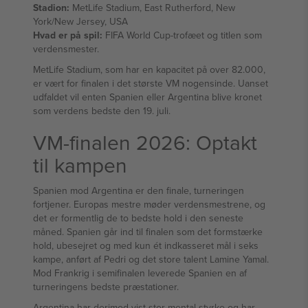
Stadion:
MetLife Stadium, East Rutherford, New
York/New Jersey, USA
Hvad er på spil:
FIFA World Cup-trofæet og titlen som
verdensmester.
MetLife Stadium, som har en kapacitet på over 82.000,
er vært for finalen i det største VM nogensinde. Uanset
udfaldet vil enten Spanien eller Argentina blive kronet
som verdens bedste den 19. juli.
VM-finalen 2026: Optakt
til kampen
Spanien mod Argentina er den finale, turneringen
fortjener. Europas mestre møder verdensmestrene, og
det er formentlig de to bedste hold i den seneste
måned. Spanien går ind til finalen som det formstærke
hold, ubesejret og med kun ét indkasseret mål i seks
kampe, anført af Pedri og det store talent Lamine Yamal.
Mod Frankrig i semifinalen leverede Spanien en af
turneringens bedste præstationer.
Argentina har derimod vist stor mental styrke og har