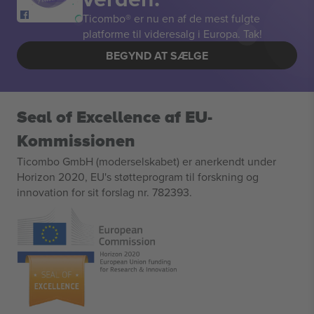
Ticombo® er nu en af de mest fulgte
platforme til videresalg i Europa. Tak!
BEGYND AT SÆLGE
Seal of Excellence af EU-
Kommissionen
Ticombo GmbH (moderselskabet) er anerkendt under
Horizon 2020, EU's støtteprogram til forskning og
innovation for sit forslag nr. 782393.