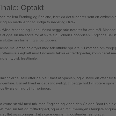
inale: Optakt
ankrig og England, især da det fungerer som en omkamp af kvartfinalen fra 2022 — Frank
r og en medalje for at undgå to nederlag i træk.
da Kylian Mbappé og Lionel Messi begge står noteret for otte mål. Mbappé 
pé at øge sin målscore for at sikre sig Golden Boot-prisen. Englands Bel
slutter sin turnering af på toppen.
kampe mellem to hold fyldt med talentfulde spillere, vil kampen om tre
igs offensive slagkraft mod Englands tekniske færdigheder, kombineret m
d en typisk trøstfinale.
mifinalerne, selv efter de blev slået af Spanien, og vil have en offensi
tina. Uanset hvad er det sandsynligt, at begge hold vil rotere spillere
sitiv afslutning på turneringen.
 at krone sit VM med mål mod England og vinde den Golden Boot i sin si
t med sin fart og målfarlighed, og er en af turneringens farligste angrib
for spillet og scoringer til at skære gennem modstandernes forsvar.