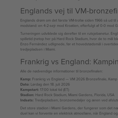
Englands vej til VM-bronzef
Englands drøm om det første VM-trofæ siden 1966 så ud til 
modstand: en 4-2-sejr mod Kroatien, efterfulgt af 0-0 mod G
Turneringen udviklede sig derefter til en rutsjebanetur. E
spilletid (netop her på Hard Rock Stadium, hvor de to mål b
Enzo Fernández udlignede, før et hovedstødsmål i overtide
tredjepladsen i Miami.
Frankrig vs England: Kampin
Alle de nødvendige informationer til bronzefinalen:
Kamp:
Frankrig vs England — VM 2026 Bronzefinale, Ka
Dato:
Lørdag den 18. juli 2026
Kampstart:
17:00 lokal tid (ET)
Stadion:
Hard Rock Stadium, Miami Gardens, Florida, USA
Indsats:
Tredjepladsen, bronzemedaljer og æren ved afslutn
Det store stadion i Miami Gardens, der fungerer som det næsts
duel kan vi forvente en elektrisk atmosfære, når England o