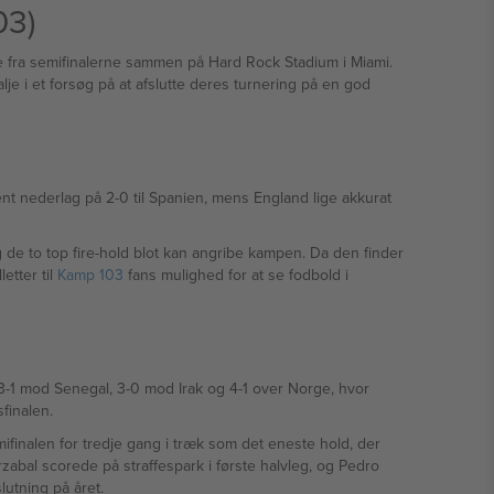
03)
ere fra semifinalerne sammen på Hard Rock Stadium i Miami.
i et forsøg på at afslutte deres turnering på en god
t nederlag på 2-0 til Spanien, mens England lige akkurat
de to top fire-hold blot kan angribe kampen. Da den finder
etter til
Kamp 103
fans mulighed for at se fodbold i
 3-1 mod Senegal, 3-0 mod Irak og 4-1 over Norge, hvor
finalen.
inalen for tredje gang i træk som det eneste hold, der
zabal scorede på straffespark i første halvleg, og Pedro
lutning på året.