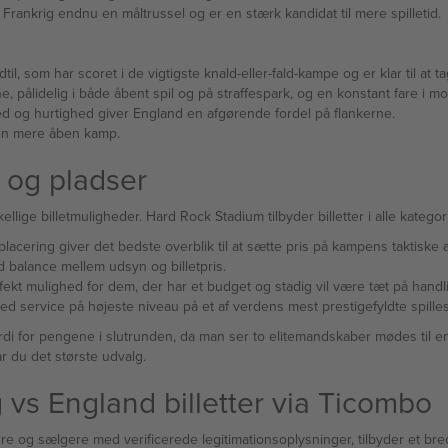
r Frankrig endnu en måltrussel og er en stærk kandidat til mere spilletid.
l, som har scoret i de vigtigste knald-eller-fald-kampe og er klar til at 
pålidelig i både åbent spil og på straffespark, og en konstant fare i mo
ed og hurtighed giver England en afgørende fordel på flankerne.
i en mere åben kamp.
r og pladser
ige billetmuligheder. Hard Rock Stadium tilbyder billetter i alle kategorier
lacering giver det bedste overblik til at sætte pris på kampens taktiske 
 balance mellem udsyn og billetpris.
ekt mulighed for dem, der har et budget og stadig vil være tæt på handl
ed service på højeste niveau på et af verdens mest prestigefyldte spilles
di for pengene i slutrunden, da man ser to elitemandskaber mødes til en 
år du det største udvalg.
vs England billetter via Ticombo
e og sælgere med verificerede legitimationsoplysninger, tilbyder et bredt u