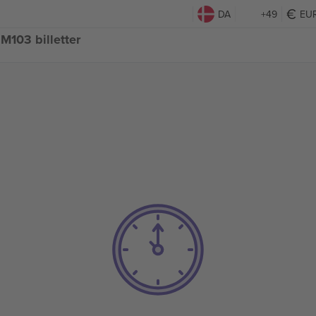
DA
+49
EU
M103 billetter