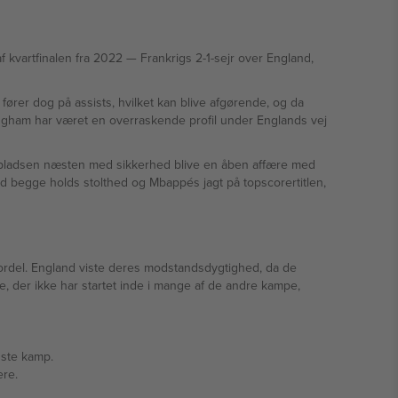
rigs 2-1-sejr over England,
fører dog på assists, hvilket kan blive afgørende, og da
lingham har været en overraskende profil under Englands vej
djepladsen næsten med sikkerhed blive en åben affære med
ed begge holds stolthed og Mbappés jagt på topscorertitlen,
v fordel. England viste deres modstandsdygtighed, da de
, der ikke har startet inde i mange af de andre kampe,
dste kamp.
ere.