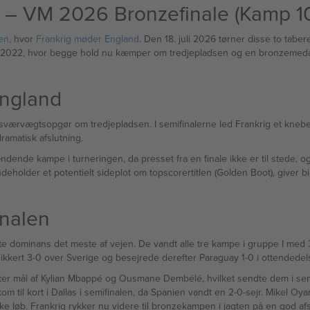
er – VM 2026 Bronzefinale (Kamp 1
en
, hvor
Frankrig møder England
. Den 18. juli 2026 tørner disse to tab
 2022, hvor begge hold nu kæmper om tredjepladsen og en bronzemedalje 
 England
værvægtsopgør om tredjepladsen. I semifinalerne led Frankrig et kneben
 dramatisk afslutning.
nde kampe i turneringen, da presset fra en finale ikke er til stede, og 
deholder et potentielt sideplot om topscorertitlen (Golden Boot), giver bill
inalen
ste dominans det meste af vejen. De vandt alle tre kampe i gruppe I med
ert 3-0 over Sverige og besejrede derefter Paraguay 1-0 i ottendedels
er mål af Kylian Mbappé og Ousmane Dembélé, hvilket sendte dem i semif
til kort i Dallas i semifinalen, da Spanien vandt en 2-0-sejr. Mikel Oyar
nske løb. Frankrig rykker nu videre til bronzekampen i jagten på en god afs