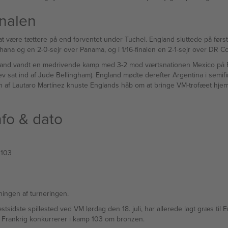
inalen
at være tættere på end forventet under Tuchel. England sluttede på førs
hana og en 2-0-sejr over Panama, og i 1/16-finalen en 2-1-sejr over DR C
ngland vandt en medrivende kamp med 3-2 mod værtsnationen Mexico på Es
lev sat ind af Jude Bellingham). England mødte derefter Argentina i semif
n af Lautaro Martínez knuste Englands håb om at bringe VM-trofæet hj
fo & dato
mp 103
ingen af turneringen.
idste spillested ved VM lørdag den 18. juli, har allerede lagt græs til E
g Frankrig konkurrerer i kamp 103 om bronzen.