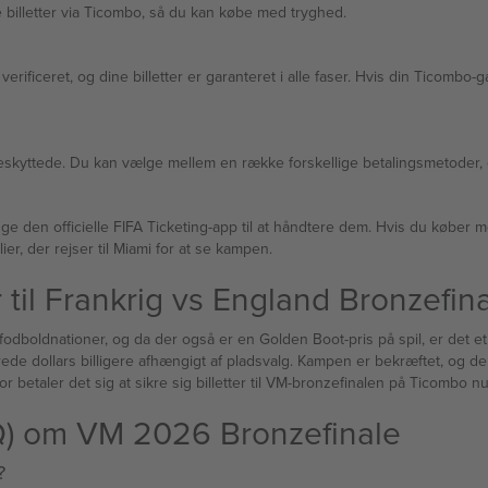
e billetter via Ticombo, så du kan købe med tryghed.
ificeret, og dine billetter er garanteret i alle faser. Hvis din Ticombo-gar
beskyttede. Du kan vælge mellem en række forskellige betalingsmetoder, 
ge den officielle FIFA Ticketing-app til at håndtere dem. Hvis du køber 
grupper eller familier, der rejser til Miami for at se kampen.
r til Frankrig vs England Bronzefin
odboldnationer, og da der også er en Golden Boot-pris på spil, er det et
rede dollars billigere afhængigt af pladsvalg. Kampen er bekræftet, og der
på videresalgsmarkedet kan ændre sig hurtigt — derfor betaler det sig at sikre sig billetter til VM-bronzefinalen på Ticombo nu
AQ) om VM 2026 Bronzefinale
?