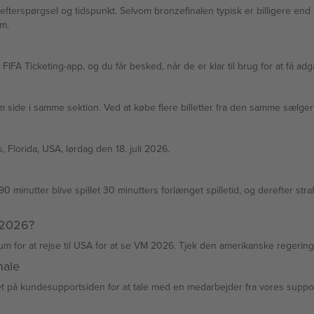
el og tidspunkt. Selvom bronzefinalen typisk er billigere end finalen, svinger priserne — t
um.
FIFA Ticketing-app, og du får besked, når de er klar til brug for at få adga
om side i samme sektion. Ved at købe flere billetter fra den samme sælge
Florida, USA, lørdag den 18. juli 2026.
 90 minutter blive spillet 30 minutters forlænget spilletid, og derefter st
 2026?
um for at rejse til USA for at se VM 2026. Tjek den amerikanske regerin
nale
et på kundesupportsiden for at tale med en medarbejder fra vores suppo