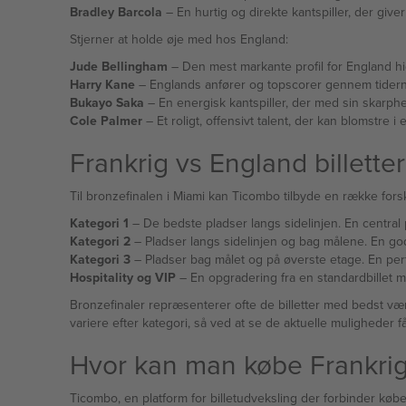
Bradley Barcola
– En hurtig og direkte kantspiller, der give
Stjerner at holde øje med hos England:
Jude Bellingham
– Den mest markante profil for England hidti
Harry Kane
– Englands anfører og topscorer gennem tiderne, 
Bukayo Saka
– En energisk kantspiller, der med sin skarph
Cole Palmer
– Et roligt, offensivt talent, der kan blomstre 
Frankrig vs England billette
Til bronzefinalen i Miami kan Ticombo tilbyde en række forskell
Kategori 1
– De bedste pladser langs sidelinjen. En central p
Kategori 2
– Pladser langs sidelinjen og bag målene. En god
Kategori 3
– Pladser bag målet og på øverste etage. En perf
Hospitality og VIP
– En opgradering fra en standardbillet m
Bronzefinaler repræsenterer ofte de billetter med bedst vær
variere efter kategori, så ved at se de aktuelle muligheder f
Hvor kan man købe Frankrig 
Ticombo, en platform for billetudveksling der forbinder køber