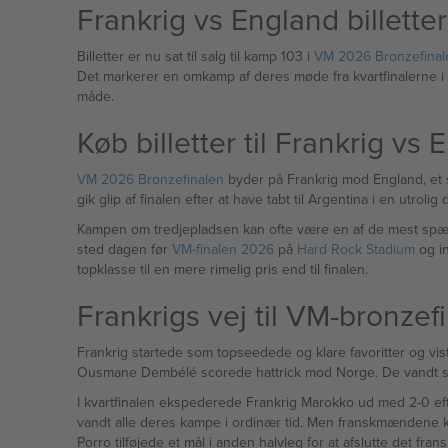
Frankrig vs England billett
Billetter er nu sat til salg til kamp 103 i
VM 2026 Bronzefinal
Det markerer en omkamp af deres møde fra kvartfinalerne i
måde.
Køb billetter til Frankrig vs
VM 2026 Bronzefinalen
byder på Frankrig mod England, et s
gik glip af finalen efter at have tabt til Argentina i en utrolig
Kampen om tredjepladsen kan ofte være en af de mest spænde
sted dagen før
VM-finalen 2026
på
Hard Rock Stadium
og in
topklasse til en mere rimelig pris end til finalen.
Frankrigs vej til VM-bronzef
Frankrig startede som topseedede og klare favoritter og vi
Ousmane Dembélé scorede hattrick mod Norge. De vandt sikk
I kvartfinalen ekspederede Frankrig Marokko ud med 2-0 eft
vandt alle deres kampe i ordinær tid. Men franskmændene kom 
Porro tilføjede et mål i anden halvleg for at afslutte det fra