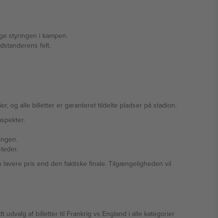
tage styringen i kampen.
dstanderens felt.
, og alle billetter er garanteret tildelte pladser på stadion.
aspekter.
ingen.
teder.
lavere pris end den faktiske finale. Tilgængeligheden vil
dvalg af billetter til Frankrig vs England i alle kategorier