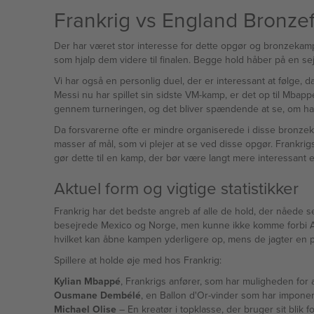
Frankrig vs England Bronzef
Der har været stor interesse for dette opgør og bronzekampen mellem Fr
som hjalp dem videre til finalen. Begge hold håber på en sej
Vi har også en personlig duel, der er interessant at følge, 
Messi nu har spillet sin sidste VM-kamp, er det op til Mbap
gennem turneringen, og det bliver spændende at se, om han 
Da forsvarerne ofte er mindre organiserede i disse bronze
masser af mål, som vi plejer at se ved disse opgør. Frankr
gør dette til en kamp, der bør være langt mere interessant en
Aktuel form og vigtige statistikker
Frankrig har det bedste angreb af alle de hold, der nåede se
besejrede Mexico og Norge, men kunne ikke komme forbi Argen
hvilket kan åbne kampen yderligere op, mens de jagter en po
Spillere at holde øje med hos Frankrig:
Kylian Mbappé
, Frankrigs anfører, som har muligheden for
Ousmane Dembélé
, en Ballon d'Or-vinder som har imponere
Michael Olise
– En kreatør i topklasse, der bruger sit blik 