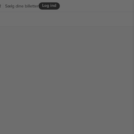
Log ind
R
Sælg dine billetter