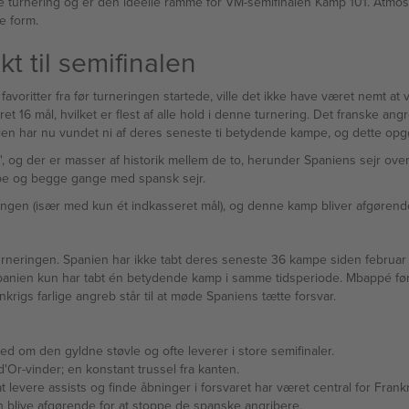
nne turnering og er den ideelle ramme for VM-semifinalen Kamp 101. Atmos
e form.
t til semifinalen
avoritter fra før turneringen startede, ville det ikke have været nemt at
oret 16 mål, hvilket er flest af alle hold i denne turnering. Det franske 
ien har nu vundet ni af deres seneste ti betydende kampe, og dette opgør
g", og der er masser af historik mellem de to, herunder Spaniens sejr ov
pe og begge gange med spansk sejr.
en (især med kun ét indkasseret mål), og denne kamp bliver afgørende, 
urneringen. Spanien har ikke tabt deres seneste 36 kampe siden februar 
Spanien kun har tabt én betydende kamp i samme tidsperiode. Mbappé før
krigs farlige angreb står til at møde Spaniens tætte forsvar.
d om den gyldne støvle og ofte leverer i store semifinaler.
d'Or-vinder; en konstant trussel fra kanten.
at levere assists og finde åbninger i forsvaret har været central for Frankr
n blive afgørende for at stoppe de spanske angribere.