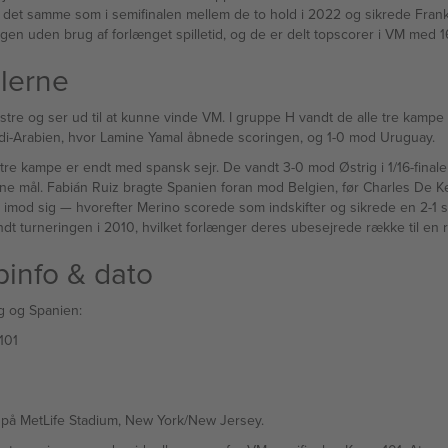
r det samme som i semifinalen mellem de to hold i 2022 og sikrede Frank
gen uden brug af forlænget spilletid, og de er delt topscorer i VM med 1
alerne
l at kunne vinde VM. I gruppe H vandt de alle tre kampe uden at lade mål gå ind — de s
di-Arabien, hvor Lamine Yamal åbnede scoringen, og 1-0 mod Uruguay.
re kampe er endt med spansk sejr. De vandt 3-0 mod Østrig i 1/16-finalen,
 Ruiz bragte Spanien foran mod Belgien, før Charles De Ketelaere udlignede — Spaniens fø
r nu nået en VM-semifinale
dt turneringen i 2010, hvilket forlænger deres ubesejrede række til en
info & dato
g og Spanien:
p 101
i på MetLife Stadium, New York/New Jersey.