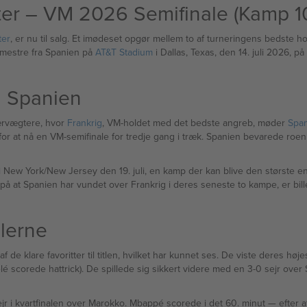
ter – VM 2026 Semifinale (Kamp 10
ter
, er nu til salg. Et imødeset opgør mellem to af turneringens bedste hold — hvor holdene mødes igen efter deres semifinal
ropamestre fra Spanien på
AT&T Stadium
i Dallas, Texas, den 14. juli 2026, 
od Spanien
ærvægtere, hvor
Frankrig
, VM-holdet med det bedste angreb, møder
Spa
or at nå en VM-semifinale for tredje gang i træk. Spanien bevarede roen 
 New York/New Jersey den 19. juli, en kamp der kan blive den største en
 at Spanien har vundet over Frankrig i deres seneste to kampe, er bille
alerne
lare favoritter til titlen, hvilket har kunnet ses. De viste deres høje
 scorede hattrick). De spillede sig sikkert videre med en 3-0 sejr over Sve
Mbappé scorede i det 60. minut — efter at have brændt et straffespark tidligere i kampen — mens