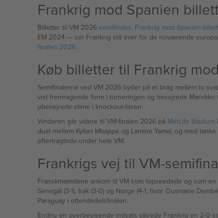
Frankrig mod Spanien billet
Billetter til VM 2026
semifinaler
,
Frankrig mod Spanien billet
EM 2024 — ser Frankrig stå over for de nuværende eu
finalen 2026
.
Køb billetter til Frankrig m
Semifinalerne ved VM 2026 byder på et brag mellem to sv
vist fremragende form i turneringen og besejrede Marokko f
ubesejrede stime i knockout-fasen.
Vinderen går videre til VM-finalen 2026 på
MetLife Stadium
i
duel mellem Kylian Mbappé og Lamine Yamal, og med tanke på
eftertragtede under hele VM.
Frankrigs vej til VM-semifin
Franskmændene ankom til VM som topseedede og som en af de k
Senegal (3-1), Irak (3-0) og Norge (4-1, hvor Ousmane Dembélé
Paraguay i ottendedelsfinalen.
Endnu en overbevisende indsats sikrede Frankrig en 2-0 sejr i kvartfinalen over Marokko. 