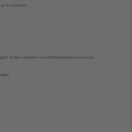
brug før kampen.
fgjort, findes vinderen ved straffesparkskonkurrence.
egler.