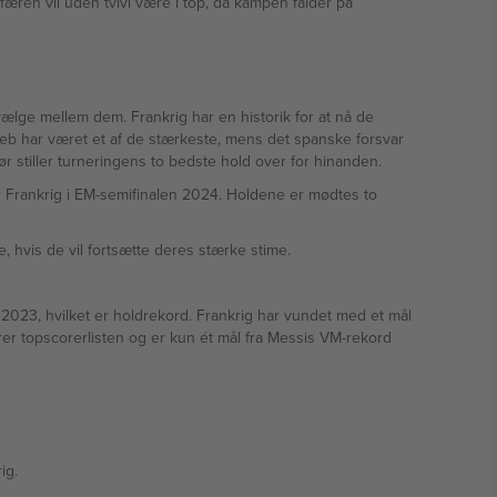
færen vil uden tvivl være i top, da kampen falder på
 vælge mellem dem. Frankrig har en historik for at nå de
angreb har været et af de stærkeste, mens det spanske forsvar
 stiller turneringens to bedste hold over for hinanden.
er Frankrig i EM-semifinalen 2024. Holdene er mødtes to
hvis de vil fortsætte deres stærke stime.
2023, hvilket er holdrekord. Frankrig har vundet med et mål
er topscorerlisten og er kun ét mål fra Messis VM-rekord
ig.