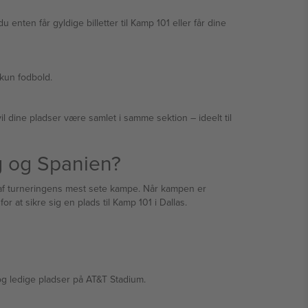
u enten får gyldige billetter til Kamp 101 eller får dine
bsprocessen er nem, og din betaling er fuldstændig sikker. Der findes mange sikre betalingsmetoder og ingen skjulte gebyrer — kun fodbold.
vil dine pladser være samlet i samme sektion – ideelt til
ig og Spanien?
n af turneringens mest sete kampe. Når kampen er
or at sikre sig en plads til Kamp 101 i Dallas.
 og ledige pladser på AT&T Stadium.