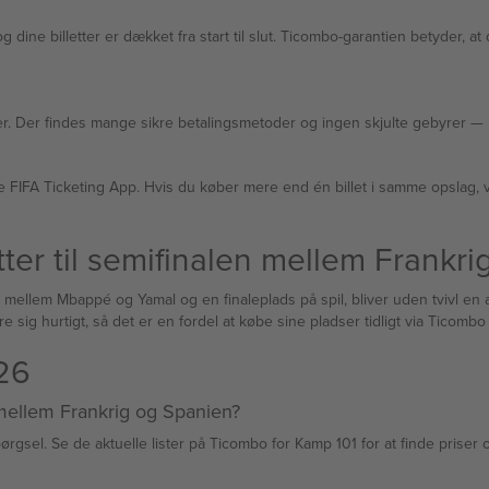
g dine billetter er dækket fra start til slut. Ticombo-garantien betyder, at d
Kø
elle FIFA Ticketing App. Hvis du køber mere end én billet i samme opslag, 
ter til semifinalen mellem Frankr
 mellem Mbappé og Yamal og en finaleplads på spil, bliver uden tvivl e
 sig hurtigt, så det er en fordel at købe sine pladser tidligt via Ticombo f
26
n mellem Frankrig og Spanien?
ørgsel. Se de aktuelle lister på Ticombo for Kamp 101 for at finde priser