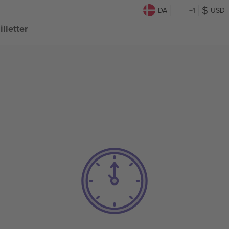
DA
+1
USD
lletter