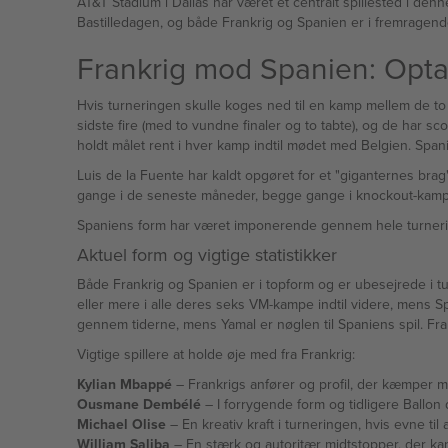
AT&T Stadium i Dallas har været et centralt spillested i de
Bastilledagen, og både Frankrig og Spanien er i fremragend
Frankrig mod Spanien: Optak
Hvis turneringen skulle koges ned til en kamp mellem de to f
sidste fire (med to vundne finaler og to tabte), og de har sc
holdt målet rent i hver kamp indtil mødet med Belgien. Span
Luis de la Fuente har kaldt opgøret for et "giganternes bra
gange i de seneste måneder, begge gange i knockout-kam
Spaniens form har været imponerende gennem hele turnering
Aktuel form og vigtige statistikker
Både Frankrig og Spanien er i topform og er ubesejrede i t
eller mere i alle deres seks VM-kampe indtil videre, mens 
gennem tiderne, mens Yamal er nøglen til Spaniens spil. Fran
Vigtige spillere at holde øje med fra Frankrig:
Kylian Mbappé
– Frankrigs anfører og profil, der kæmper me
Ousmane Dembélé
– I forrygende form og tidligere Ballon 
Michael Olise
– En kreativ kraft i turneringen, hvis evne til 
William Saliba
– En stærk og autoritær midtstopper, der ka