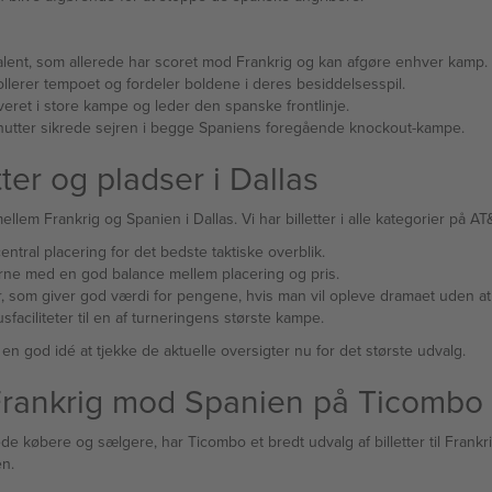
alent, som allerede har scoret mod Frankrig og kan afgøre enhver kamp.
llerer tempoet og fordeler boldene i deres besiddelsesspil.
everet i store kampe og leder den spanske frontlinje.
minutter sikrede sejren i begge Spaniens foregående knockout-kampe.
ter og pladser i Dallas
em Frankrig og Spanien i Dallas. Vi har billetter i alle kategorier på AT&
ntral placering for det bedste taktiske overblik.
ne med en god balance mellem placering og pris.
 som giver god værdi for pengene, hvis man vil opleve dramaet uden at
aciliteter til en af turneringens største kampe.
en god idé at tjekke de aktuelle oversigter nu for det største udvalg.
l Frankrig mod Spanien på Ticombo
de købere og sælgere, har Ticombo et bredt udvalg af billetter til Frankr
n.