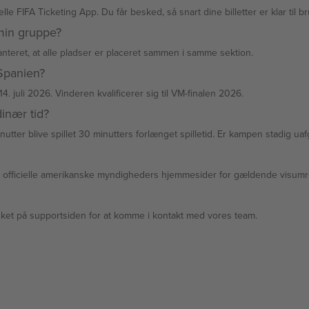
elle FIFA Ticketing App. Du får besked, så snart dine billetter er klar til 
min gruppe?
ranteret, at alle pladser er placeret sammen i samme sektion.
Spanien?
. juli 2026. Vinderen kvalificerer sig til VM-finalen 2026.
dinær tid?
nutter blive spillet 30 minutters forlænget spilletid. Er kampen stadig ua
k de officielle amerikanske myndigheders hjemmesider for gældende visumr
 linket på supportsiden for at komme i kontakt med vores team.