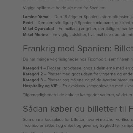
Vigtige spillere at holde øje med fra Spanien:
Lamine Yamal
– Den 18-årige er Spaniens store offensive t
Pedri
– Den centrale figur på Spaniens midtbane, der kontro
Mikel Oyarzabal
– En målfarlig angriber, der tidligere har l
Mikel Merino
– En vigtig indskifter, hvis mål i de døende 
Frankrig mod Spanien: Billet
Du har mange valgmuligheder hos Ticombo til semifinalen mell
Kategori 1
– Pladser i topklasse langs sidelinjerne med en ce
Kategori 2
– Pladser med godt udsyn fra vingerne og ender
Kategori 3
– Pladser bag målene og på de øverste niveauer,
Hospitality og VIP
– En eksklusiv kampoplevelse med luksusf
Tilgængeligheden i de enkelte kategorier varierer, så det er 
Sådan køber du billetter ti
Som en markedsplads for billetter, hvor vi matcher verificere
Ticombo er sikkert og enkelt og giver dig tryghed før kampe