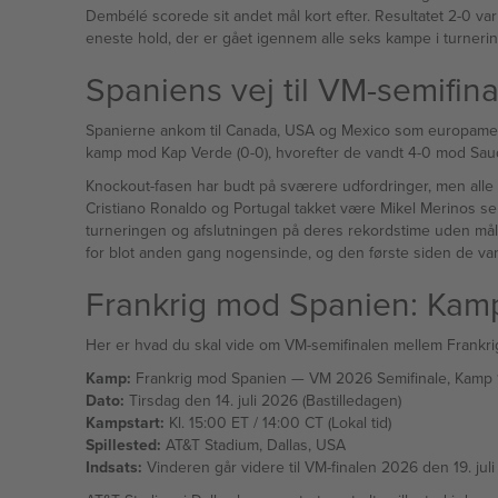
Dembélé scorede sit andet mål kort efter. Resultatet 2-0 va
eneste hold, der er gået igennem alle seks kampe i turnerin
Spaniens vej til VM-semifin
Spanierne ankom til Canada, USA og Mexico som europamestre og ser ud ti
kamp mod Kap Verde (0-0), hvorefter de vandt 4-0 mod Sau
Knockout-fasen har budt på sværere udfordringer, men alle t
Cristiano Ronaldo og Portugal takket være Mikel Merinos sene mål. Fabián
turneringen og afslutningen på deres rekordstime uden mål imod sig — hvorefter Merino scorede som indskifter og sikrede en 2-1 sejr over belgierne. Spanien ha
for blot anden gang nogensinde, og den første siden de van
Frankrig mod Spanien: Kamp
Her er hvad du skal vide om VM-semifinalen mellem Frankri
Kamp:
Frankrig mod Spanien — VM 2026 Semifinale, Kam
Dato:
Tirsdag den 14. juli 2026 (Bastilledagen)
Kampstart:
Kl. 15:00 ET / 14:00 CT (Lokal tid)
Spillested:
AT&T Stadium, Dallas, USA
Indsats:
Vinderen går videre til VM-finalen 2026 den 19. jul