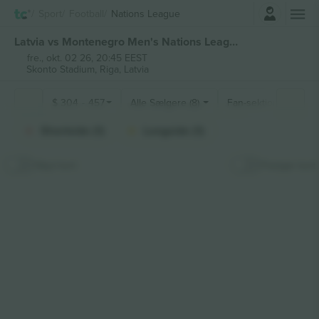
Log ind
Sport
Football
Nations League
Latvia vs Montenegro Men's Nations League billetter
fre., okt. 02 26, 20:45 EEST
Skonto Stadium,
Riga, Latvia
$
304
-
457
Alle Sælgere (8)
Fan-sektioner
Shortside (1)
Longside (1)
Skjul kort
Fastgør kort