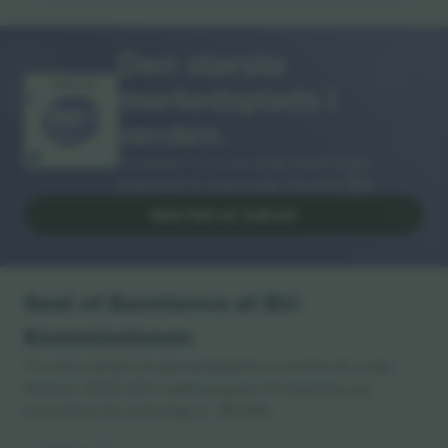
Den største
markedsplads i
MANGE TAK!
verden.
Ticombo® er nu en af de mest fulgte
platforme til videresalg i Europa. Tak!
BEGYND AT SÆLGE
Seal of Excellence af EU-
Kommissionen
Ticombo GmbH (moderselskabet) er anerkendt under
Horizon 2020, EU's støtteprogram til forskning og
innovation for sit forslag nr. 782393.