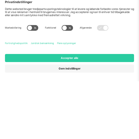
Om os
Virksomhedstjenester
Vores team
Ofte stillede spørgsmål
TixProtect
Sådan virker det
Virksomhed
Hoteller
Vilkår og Betingelser
VM-hub
Partnerprogram
Kontakt os
Kontorer og support
Germany
United Kingdom