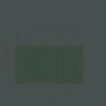
1
2
4
5
8
10
11
14
6
7
9
12
13
3
M
N
P
U
O
R
S
T
V
L
K
J
I
H
B
A
G
F
E
C
D
VIP