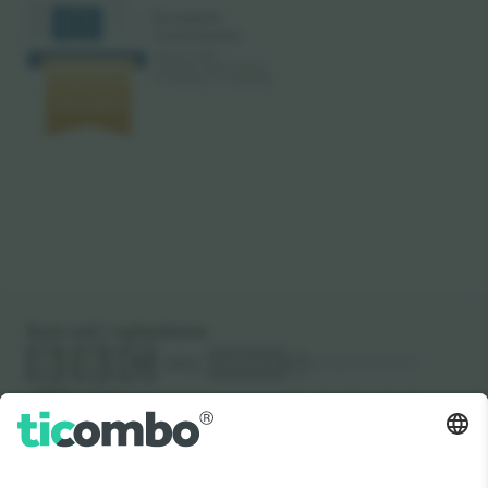
Som set i nyhederne