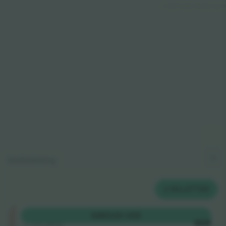
© 2024 Ticombo. All rights reserv
Kortforklaring
2
BILLETTER
Shortside
KØB
326 US$
5.0 (220)
HVER