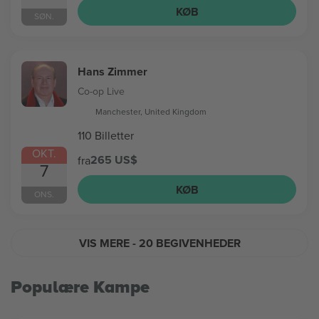
KØB
SØN.
Hans Zimmer
Co-op Live
Manchester, United Kingdom
110 Billetter
OKT.
265 US$
fra
7
KØB
ONS.
VIS MERE
- 20 BEGIVENHEDER
Populære Kampe