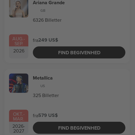
Ariana Grande
GB
6326 Billetter
AUG.
-
249 US$
fra
SEP.
2026
FIND BEGIVENHED
Metallica
US
325 Billetter
OKT.
-
579 US$
fra
MAR.
2026
-
FIND BEGIVENHED
2027