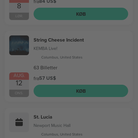
84 US$
fra
8
KØB
LØR.
String Cheese Incident
KEMBA Live!
Columbus, United States
63 Billetter
AUG.
57 US$
fra
12
KØB
ONS.
St. Lucia
Newport Music Hall
Columbus, United States