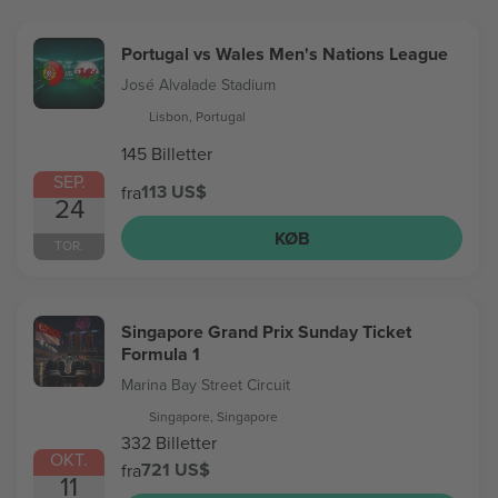
Portugal vs Wales Men's Nations League
José Alvalade Stadium
Lisbon, Portugal
145 Billetter
SEP.
113 US$
fra
24
KØB
TOR.
Singapore Grand Prix Sunday Ticket
Formula 1
Marina Bay Street Circuit
Singapore, Singapore
332 Billetter
OKT.
721 US$
fra
11