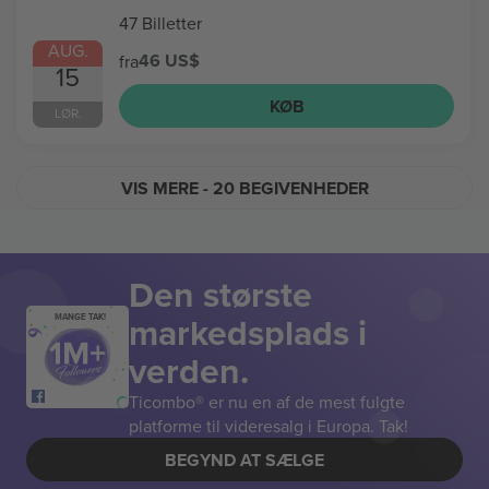
47 Billetter
AUG.
46 US$
fra
15
KØB
LØR.
VIS MERE
- 20 BEGIVENHEDER
Den største
markedsplads i
MANGE TAK!
verden.
Ticombo® er nu en af de mest fulgte
platforme til videresalg i Europa. Tak!
BEGYND AT SÆLGE