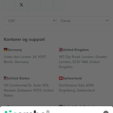
Kontorer og support
Germany
United Kingdom
Unter den Linden 24, 10117
167 City Road, London, Greater
Berlin, Germany
London, EC1V 1AW, United
Kingdom
United States
Switzerland
131 Continental Dr, Suite 305,
Dorfstrasse 52a, 6390
Newark, Delaware 19713, United
Engelberg, Switzerland
States
Bulgaria
United Arab Emirates