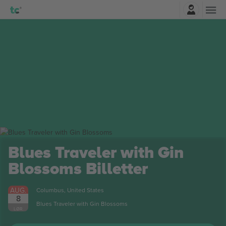
Log ind
 Traveler with Gin
soms
Billetter
bus, United States
 Traveler with Gin Blossoms