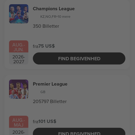
Champions League
KZ
,
NO
,
FR
+10 mere
350 Billetter
AUG.
-
75 US$
fra
JUN.
2026
-
FIND BEGIVENHED
2027
Premier League
GB
205797 Billetter
AUG.
-
101 US$
fra
MAJ
2026
-
FIND BEGIVENHED