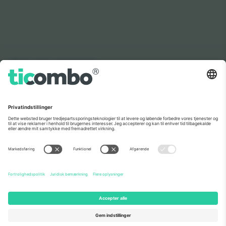
Som set i nyhederne
Om os
Virksomhedstjenester
Vores team
Ofte stillede spørgsmål
TixProtect
Sådan virker det
Virksomhed
Hoteller
Vilkår og Betingelser
VM-hub