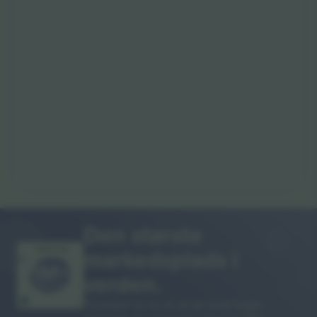
Den største
markedsplads i
MANGE TAK!
verden.
Ticombo® er nu en af de mest fulgte