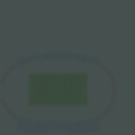
N
O
P
M
R
L
S
K
T
J
A
E
C
B
D
F
G
H
I