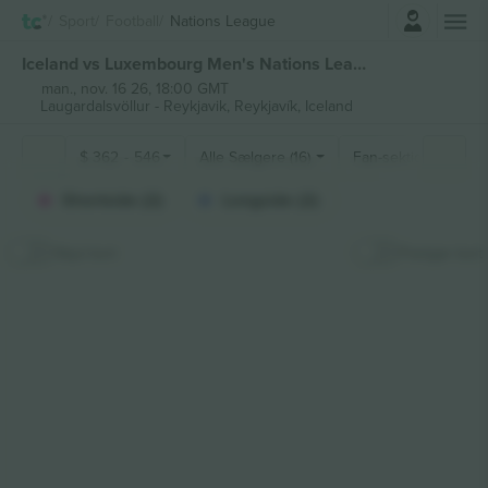
Log ind
Sport
Football
Nations League
Iceland vs Luxembourg Men's Nations League billetter
man., nov. 16 26, 18:00 GMT
Laugardalsvöllur - Reykjavik,
Reykjavík, Iceland
$
362
-
546
Alle Sælgere (16)
Fan-sektioner
Shortside (2)
Longside (2)
Skjul kort
Fastgør kort