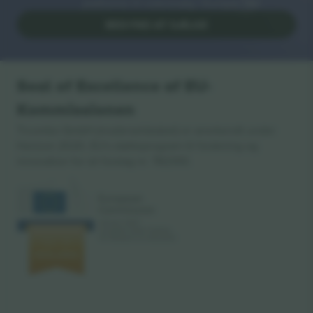
platforme til videresalg i Europa. Tak!
BEGYND AT SÆLGE
Seal of Excellence af EU-
Kommissionen
Ticombo GmbH (moderselskabet) er anerkendt under
Horizon 2020, EU's støtteprogram til forskning og
innovation for sit forslag nr. 782393.