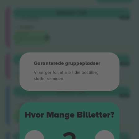
Shortside
KØB
385 US$
5.0 (220)
HVER
Godkendt sælger
E-billet
Laveste
begivenhedspris
på
Shortside
KØB
391 US$
Garanterede gruppepladser
4.9 (14)
HVER
Godkendt sælger
Vi sørger for, at alle i din bestilling
M-billet
sidder sammen.
Longside
KØB
512 US$
5.0 (220)
HVER
Godkendt sælger
E-billet
Laveste
Hvor Mange Billetter?
kategoripris
på
Longside
KØB
523 US$