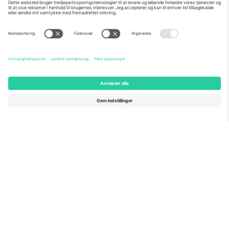
Om os
Virksomhedstjenester
Vores team
Ofte stillede spørgsmål
TixProtect
Sådan virker det
Virksomhed
Hoteller
Vilkår og Betingelser
VM-hub
Partnerprogram
Kontakt os
Kontorer og support
Germany
United Kingdom
Unter den Linden 24, 10117
167 City Road, London, Greater