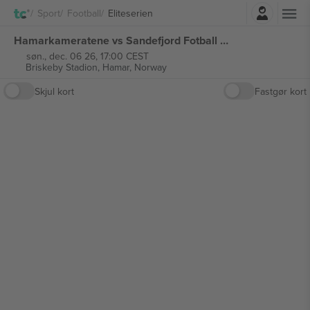
Log ind
Sport
Football
Eliteserien
Hamarkameratene vs Sandefjord Fotball Eliteserien billetter
søn., dec. 06 26, 17:00 CEST
Briskeby Stadion,
Hamar, Norway
Skjul kort
Fastgør kort