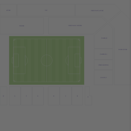
ØVRE
VIP
FREDVANG ØVRE
FREDVANG NEDRE
NEDRE
FAMILIE
NORD ØVRE
FAMILIE 2
FREE SEATING
STAFELT
H
G
F
E
D
C
B
A