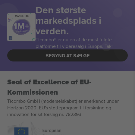
Den største
markedsplads i
MANGE TAK!
verden.
Ticombo® er nu en af de mest fulgte
platforme til videresalg i Europa. Tak!
BEGYND AT SÆLGE
Seal of Excellence af EU-
Kommissionen
Ticombo GmbH (moderselskabet) er anerkendt under
Horizon 2020, EU's støtteprogram til forskning og
innovation for sit forslag nr. 782393.