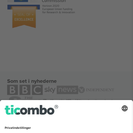
Som set i nyhederne