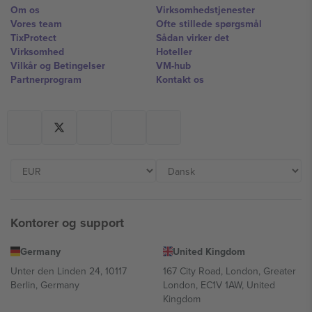
Om os
Virksomhedstjenester
Vores team
Ofte stillede spørgsmål
TixProtect
Sådan virker det
Virksomhed
Hoteller
Vilkår og Betingelser
VM-hub
Partnerprogram
Kontakt os
Kontorer og support
Germany
United Kingdom
Unter den Linden 24, 10117
167 City Road, London, Greater
Berlin, Germany
London, EC1V 1AW, United
Kingdom