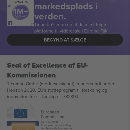
markedsplads i
MANGE TAK!
verden.
Ticombo® er nu en af de mest fulgte
platforme til videresalg i Europa. Tak!
BEGYND AT SÆLGE
Seal of Excellence af EU-
Kommissionen
Ticombo GmbH (moderselskabet) er anerkendt under
Horizon 2020, EU's støtteprogram til forskning og
innovation for sit forslag nr. 782393.