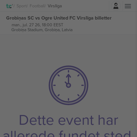
Log ind
Sport
Football
Virslīga
Grobiņas SC vs Ogre United FC Virslīga billetter
man., jul. 27 26, 18:00 EEST
Grobiņa Stadium,
Grobiņa, Latvia
Dette event har
allerede fundet sted.