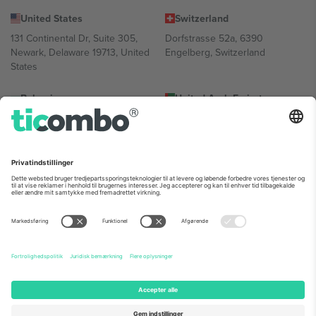
United States
Switzerland
131 Continental Dr, Suite 305,
Dorfstrasse 52a, 6390
Newark, Delaware 19713, United
Engelberg, Switzerland
States
Bulgaria
United Arab Emirates
Regus Sofia City West, bul
UAE Dubai Silicon Oasis, DDP
Totleben 53-55, 1606 Sofia,
Building A1, Office 302, Dubai,
Bulgaria
United Arab Emirates
Mexico
Av Chapultepec 360, Roma
Norte, Cuauhtémoc, 06700
Ciudad de México, CDMX,
Mexico
Platformsudbyderens juridiske enhed kan variere afhængigt af
sted, begivenhed og/eller domæne. For detaljer se den specifikke
begivenhedsside, tryk og vilkår.,
Virksomhed
og
Vilkår.
© 2026
Ticombo. Alle rettigheder forbeholdes.