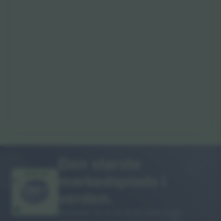
Den største
markedsplads i
MANGE TAK!
verden.
Ticombo® er nu en af de mest fulgte