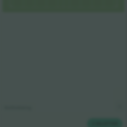
Kortforklaring
2
BILLETTER