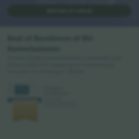
platforme til videresalg i Europa. Tak!
BEGYND AT SÆLGE
Seal of Excellence af EU-
Kommissionen
Ticombo GmbH (moderselskabet) er anerkendt under
Horizon 2020, EU's støtteprogram til forskning og
innovation for sit forslag nr. 782393.