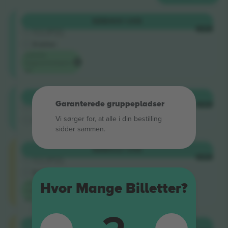
Shortside
KØB
400 US$
5.0 (220)
HVER
Godkendt sælger
E-billet
Laveste
begivenhedspris
på
Shortside
KØB
407 US$
Garanterede gruppepladser
4.9 (14)
HVER
Godkendt sælger
Vi sørger for, at alle i din bestilling
M-billet
sidder sammen.
Longside
KØB
532 US$
5.0 (220)
HVER
Godkendt sælger
E-billet
Laveste
Hvor Mange Billetter?
kategoripris
på
Longside
KØB
542 US$