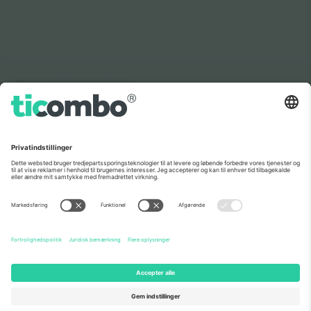
Som set i nyhederne
Om os
Virksomhedstjenester
Vores team
Ofte stillede spørgsmål
TixProtect
Sådan virker det
Virksomhed
Hoteller
Vilkår og Betingelser
VM-hub