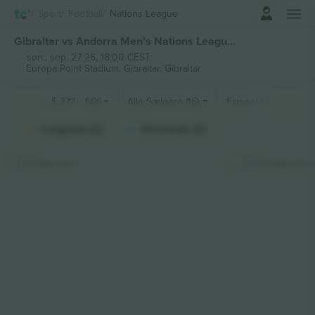
Log ind
Sport
Football
Nations League
Gibraltar vs Andorra Men's Nations League billetter
søn., sep. 27 26, 18:00 CEST
Europa Point Stadium,
Gibraltar, Gibraltar
$
377
-
566
Alle Sælgere (16)
Fan-sektioner
Longside (2)
Shortside (2)
Skjul kort
Fastgør kort